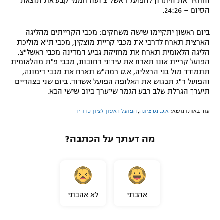
והחזיר את היתרון להפועל ראשל"צ ועוז חממי קבע את תוצאת
הסיום – 24:26.
רשיון להקרנה פומבית לבית עסק
ביום ראשון יתקיימו שישה משחקים: מכבי הקרייתים מהליגה
הצטרפות לחבילת הערוצים
הארצית תארח לדרבי את מכבי קריית מוצקין, מכבי ת"א מוליכת
הליגה הלאומית תארח את מחזיקת גביע המדינה מכבי ראשל"צ,
לוח דרושים – ג'ובנט
הפועל קריית אונו תארח את עירוני רחובות, מכבי פ"ת מהלאומית
תתמודד מול בני הרצליה, א.ס רמה"ש תארח את מכבי דימונה,
והפועל ר"ג תפגוש את האלופה הפועל אשדוד. ביום שני בצהריים
תגיות
תיערך הגרלת שלב רבע הגמר שייערך ביום שישי הבא.
המגזין
עוד באותו נושא:
א.כ. נס ציונה
,
הפועל ראשון לציון כדוריד
מה דעתך על הכתבה?
אהבתי
לא אהבתי