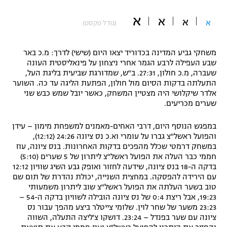
"מחצית בשכונה" – פודקאסט
א
א
אופניים
א
א
(גודל טקסט)
ספורט מוטורי
משתתפים וזוכים בפרסים
משחקי גביע המדינה בכדוריד יצאו היום (שישי) לדרך: מ.כ באר
שבע העפילה לרבע הגמר אחרי ניצחון על פינאליסטית העונה
כדורמים
שעברה, מ.כ חולון, 27:31. ב"ש, שמדורגת שביעית בליגת העל,
תקנון משתתפים וזוכים בפרסים
טניס
התעלתה בדקות הסיום מול חולון, הפתעת הליגה עד כה. השוער
אלדר שיקלושי היה מצטיין המשחק, כאשר יובל שמש כבש שני
פוטבול אמריקאי NFL
תקנון עבור פעילות אלקטרה
שערים מכריעים.
גיימינג E-Sports
בייסבול MLB
תקנון עבור פעילות ספורט 1 – "מרלן"
במפגש הנוסף היום, דרבי האחים-מאמנים למשפחת מימון – עידן
והפועל ראשל"צ גברו על עומרי וא.כ נס ציונה 24:26 (12:12),
ספורט אתגרי ואקסטרים
במשחק דרמטי שכלל מהפכים בדקות האחרונות. בנס ציונה, עוז
תנאי שימוש
חממי כבר העלה את הפועל ראשל"צ ליתרון של 5 שערים (5:10)
אומנויות לחימה
בדקה ה-18 בנס ציונה, שידעה לחזור ואופק גבע השיג שוויון 12:12
עם הירידה להפסקה. במחצית השנייה, יכולת נהדרת של תום שם
מדיניות פרטיות
טוב בשער העלתה את הפועל ראשל"צ שוב ליתרון משמעותי
גיימינג E-Sports
19:23, אבל ריצת 0:4 של נס ציונה הובילה לשוויון בדקה ה-54 –
23:23 משער של שחר לוין. שלומי צייטלר ביצע מהפך עבור נס
תקנון פעילות ספורט 1
ציונה עם שער בפנדל – 23:24. דושקו צ'ליצה התעלה, השווה