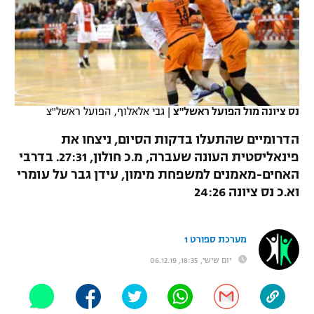
כדורסל נשים
נבחרת ישראל
יורוליג
ליגה ספרדית
טניס
VOD
מכבי תל אביב
מכבי חיפה
יורוקאפ
ליגה איטלקית
כדוריד
הפועל חולון
בית"ר ירושלים
רץ ברשת
ליגה צרפתית
כדורעף
נס ציונה מול הפועל ראשל"צ
|
גבי אלאלוף, הפועל ראשל"צ
הפועל ירושלים
מכבי תל אביב
ליגה הולנדית
הדרומיים שהתעלו בדקות הסיום, ניצחו את
שחייה
תוצאות
דני אבדיה
הפועל תל אביב
פינאליסטית העונה שעברה, מ.כ חולון, 27:31. בדרבי
ליגה טורקית
האחים-מאמנים למשפחת מימון, עידן גבר על עומרי
ג'ודו
הפועל חיפה
לוח שידורים
וא.כ נס ציונה 24:26
ליגה סינית
אגרוף
הפועל באר שבע
ליגה ברזילאית
ברחבה
מערכת ספורט 1
ספורט אולימפי
מכבי נתניה
יום שישי, 18:35, 06.12.19
ליגות נוספות
UFC
"מעל הליגה" – פודקאסט
בני יהודה
היאבקות WWE