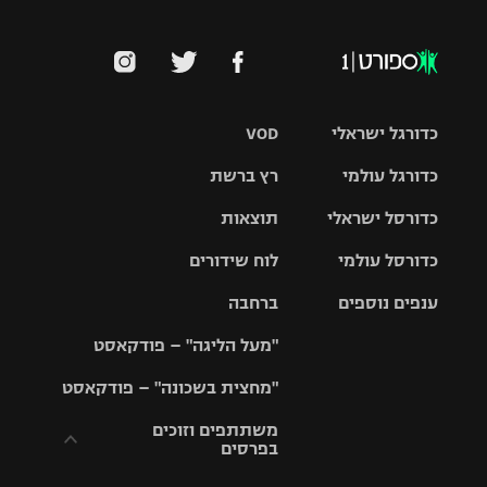
כדורגל ישראלי
VOD
כדורגל עולמי
רץ ברשת
ליגת העל
כדורסל ישראלי
תוצאות
ליגת
ליגה לאומית
האלופות
כדורסל עולמי
לוח שידורים
ליגת ווינר
סל
גביע הטוטו
ענפים נוספים
ברחבה
ליגה
NBA
אירופית
"מעל הליגה" – פודקאסט
ליגה לאומית
ליגיונרים
טניס
יורוליג
ליגה אנגלית
"מחצית בשכונה" – פודקאסט
כדורסל נשים
גביע המדינה
כדוריד
יורוקאפ
ליגה גרמנית
משתתפים וזוכים
בפרסים
מכבי תל
נבחרת
כדורעף
אביב
ישראל
ליגה