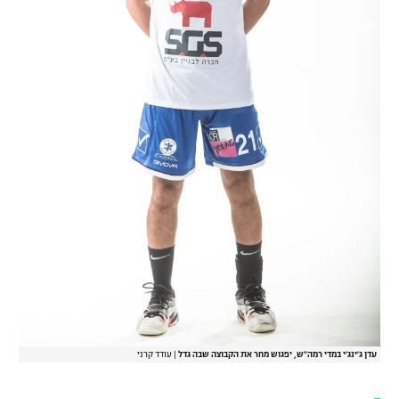
עדן ג'ינג'י במדי רמה"ש, יפגוש מחר את הקבוצה שבה גדל
|
עודד קרני