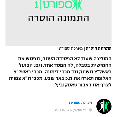
כדורסל נשים
נבחרת ישראל
יורוליג
ליגה ספרדית
טניס
VOD
מכבי תל אביב
מכבי חיפה
יורוקאפ
ליגה איטלקית
כדוריד
הפועל חולון
בית"ר ירושלים
רץ ברשת
ליגה צרפתית
כדורעף
הפועל ירושלים
מכבי תל אביב
התמונה הוסרה
|
מערכת ספורט1
ליגה הולנדית
שחייה
תוצאות
דני אבדיה
הפועל תל אביב
המוליכה שעוד לא הפסידה העונה, תפגוש את
ליגה טורקית
החמישית בטבלה, לה הפסד אחד. וגם: הפועל
ג'ודו
הפועל חיפה
לוח שידורים
ראשל"צ תשחק נגד מכבי דימונה, מכבי ראשל"צ
ליגה סינית
אגרוף
האלופה תארח את מ.כ באר שבע. מכבי ת"א צפויה
הפועל באר שבע
לצרף את דאבור טאסקוביץ'
ליגה ברזילאית
ברחבה
ספורט אולימפי
מכבי נתניה
ליגות נוספות
UFC
מערכת ספורט 1
"מעל הליגה" – פודקאסט
בני יהודה
יום חמישי, 18:14, 10.12.20
היאבקות WWE