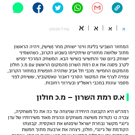
"מחצית בשכונה" – פודקאסט
אופניים
א
ספורט מוטורי
א
א
משתתפים וזוכים בפרסים
א
(גודל טקסט)
כדורמים
תקנון משתתפים וזוכים בפרסים
המחזור השביעי בליגת ווינר ישוחק מחר (שישי), ויהיה הראשון
טניס
מתוך שלושה מחזורים שיתקיימו בשבוע הקרוב, כשהשמיני
פוטבול אמריקאי NFL
ישוחק ביום שני והתשיעי בשישי הבא. המשחק המרכזי יפגיש
תקנון עבור פעילות אלקטרה
לקרב פסגה את א.ס רמת השרון מהמקום הראשון עם מ.כ חולון
גיימינג E-Sports
בייסבול MLB
מהמקום החמישי. מכבי תל אביב שתהיה חופשית במחזור הקרוב,
תקנון עבור פעילות ספורט 1 – "מרלן"
צפויה לצרף את המקשר הסרבי דאבור טאסקוביץ', ששיחק לפני
מספר עונות במכבי ראשל"צ ובעירוני רחובות.
ספורט אתגרי ואקסטרים
תנאי שימוש
א.ס רמת השרון – מ.כ חולון
אומנויות לחימה
מדיניות פרטיות
רמה"ש היא הקבוצה היחידה שניצחה עד כה את כל משחקיה,
גיימינג E-Sports
צברה 12 נקודות משישה משחקים ונהנית מאוד משירותיו של עדן
ג'ינג'י מקשר נבחרת ישראל שיפגוש את האקסית. קבוצתו
תקנון פעילות ספורט 1
הקודמת של ג'ינג'י, חולון, ניצחה את ארבעת מתוך חמשת