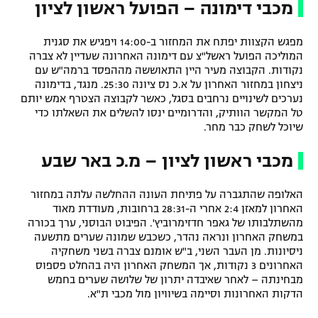
מכבי דימונה – הפועל ראשון לציון
מפגש הקצוות יפתח את המחזור ב-14:00 ויפגיש את סגנית
המוליכה הפועל ראשל"צ עם דימונה האחרונה שעדיין לא צברה
נקודות. הקבוצה מעיר היין התאוששה מההפסד ברמה"ש עם
ניצחון במחזור האחרון על א.כ נס ציונה 25:30. מנגד, בדימונה
נערכים לשינויים נרחבים בסגל, כאשר לקבוצה הצטרף אמש יותם
טל המקשר הוותיק, והדרומיים ינסו להשלים את השאלתו כדי
שיוכל לשחק כבר מחר.
מכבי ראשון לציון – מ.כ באר שבע
האלופה שהתגברה על פתיחת העונה ההחלשה עלתה במחזור
האחרון למאזן 2:4 אחרי ה-28:31 ברחובות, מעודדת מאוד
מהשתלבותו של גאפר חדזימרוביץ'. הפיבוט הבוסני, ערך בכורה
במשחק האחרון ונראה נהדר, כשכבש שמונה שערים מתשעה
ניסיונות. מן העבר השני, ב"ש אומנם צברה בשני משחקיה
האחרונים 3 נקודות, אך המשחק האחרון היה בהחלט פספוס
מבחינתה – לאחר שאיבדה יתרון של שלושה שערים בחמש
הדקות האחרונות וסיימה בשיוויון מול מכבי ת"א.