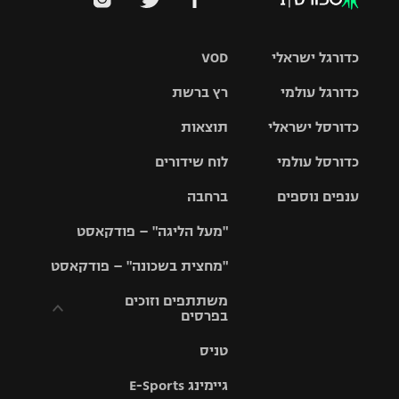
כדורגל ישראלי
VOD
כדורגל עולמי
רץ ברשת
ליגת העל
כדורסל ישראלי
תוצאות
ליגת
ליגה לאומית
האלופות
כדורסל עולמי
לוח שידורים
ליגת ווינר
סל
גביע הטוטו
ענפים נוספים
ברחבה
ליגה
NBA
אירופית
"מעל הליגה" – פודקאסט
ליגה לאומית
ליגיונרים
טניס
יורוליג
ליגה אנגלית
"מחצית בשכונה" – פודקאסט
כדורסל נשים
גביע המדינה
כדוריד
יורוקאפ
ליגה גרמנית
משתתפים וזוכים
בפרסים
מכבי תל
נבחרת
כדורעף
אביב
ישראל
ליגה
טניס
ספרדית
תקנון משתתפים
שחייה
הפועל חולון
מכבי חיפה
וזוכים בפרסים
גיימינג E-Sports