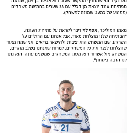
משחקיה ומי שהחליף המקשר שעזב הוא אביעד בן זימן, שנהנה
מפתיחת עונה יוצאת מן הכלל עם 38 שערים בחמישה משחקים
רשיון להקרנה פומבית לבית עסק
(ממוצע של כמעט שמונה למשחק).
הצטרפות לחבילת הערוצים
מאמן המוליכה,
אסף לוי
דיבר לקראת על פתיחת העונה:
לוח דרושים – ג'ובנט
"הפתיחה שלנו מוצלחת מאוד, אבל אנחנו עם הרגליים על
הקרקע. שם המשחק הוא יציבות ולהישאר בריאים. אני שמח מאוד
שהצלחנו לנצח את כל המשחקים. למרות שאנחנו בשלב מוקדם,
תגיות
המשחק מול אשדוד הוא מסוג המשחקים שמשנים עונה. הוא נתן
לנו הרבה ביטחון".
המגזין