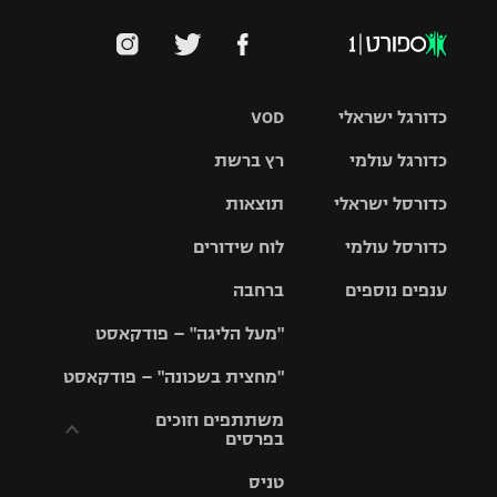
כדורגל ישראלי
VOD
כדורגל עולמי
רץ ברשת
ליגת העל
כדורסל ישראלי
תוצאות
ליגת
ליגה לאומית
האלופות
כדורסל עולמי
לוח שידורים
ליגת ווינר
סל
גביע הטוטו
ענפים נוספים
ברחבה
ליגה
NBA
אירופית
"מעל הליגה" – פודקאסט
ליגה לאומית
ליגיונרים
טניס
יורוליג
ליגה אנגלית
"מחצית בשכונה" – פודקאסט
כדורסל נשים
גביע המדינה
כדוריד
יורוקאפ
ליגה גרמנית
משתתפים וזוכים
בפרסים
מכבי תל
נבחרת
כדורעף
אביב
ישראל
ליגה
טניס
ספרדית