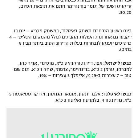
אבל החטיאה המון (הנבחרת כבשה ב-42 אחוזים – 20 מ-48
זריקות) ושער של תומר בודנהיימר חתם את תוצאת הסיום,
30:20.
ביום ראשון הנבחרת תשחק באיסלנד, במשחק מכריע – יום בו
ייקבעו גם אחרונות העולות מהבתים (כולל מהמקום השלישי – 4
כרטיסים יוענקו לנבחרות בעלות הדירוג הטוב ביותר מבין 8
בתים).
כבשו לישראל:
אפו, דיין וטורקניץ 3 כ"א, מוסינדי, אדיר כהן,
למברוזו, גורמן 2 כ"א, בודנהיימר, צרפתי, שחק 1 כ"א. תום שם
טוב – 7 עצירות ב-29 %, אלימלך 3 עצירות – 19%.
כבשו לאיסלנד:
אלבר יונסון, אומאר מגנוסון, ויגו קריסטיאנסון 5
כ"א, גודיונסון 4, פלמרסון ואליסון 3 כ"א.