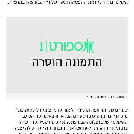
איסלנד ברחה לקראת ההפסקה ושער של דיין קבע 17:9 במחצית.
רשיון להקרנה פומבית לבית עסק
הצטרפות לחבילת הערוצים
לוח דרושים – ג'ובנט
תגיות
המגזין
התמונה הוסרה – מערכת ספורט1
שערים של יוסי אפו, מוסינדי וליאור גורמן צימקו ל-20:13 (36').
מוסינדי וגורמן הוסיפו שערים אבל ארון פאלמרסון הכוכב
האיסלנדי של ברצלונה קבע 25:15 (45'). טורקניץ, סהר שחק,
צרפתי ודיין הקטינו ל-28:19 (54'). הנבחרת הייתה יכולה לצמק