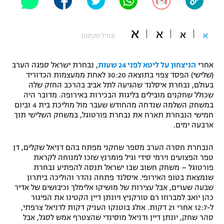
"מחצית בשכונה" – פודקאסט
אופניים
א
א
א
א
(גודל טקסט)
ספורט מוטורי
משתתפים וזוכים בפרסים
אחרי
הניצחון על ליטא לפני 24 שעות
, נבחרת ישראל ספגה הערב
כדורמים
(שלישי) הפסד צפוי בתוצאה 30:20 לאחת ממעצמות הכדוריד
תקנון משתתפים וזוכים בפרסים
טניס
בעולם, נבחרת איסלנד שהגיעה לתל אביב בהרכב החזק שלה
פוטבול אמריקאי NFL
שכולל שחקנים מובילים בליגות הבכירות באירופה. מדובר היה
תקנון עבור פעילות אלקטרה
במשחק השלמה שנדחה מהחודש שעבר מול מוליכת בית 4 וביום
גיימינג E-Sports
חמישי הנבחרת תארח את נבחרת פורטוגל, במשחק השלישי תוך
בייסבול MLB
תקנון עבור פעילות ספורט 1 – "מרלן"
ארבעה ימים.
ספורט אתגרי ואקסטרים
הנבחרת חסרה הערב מספר שחקני מפתח בהם דניאל שקלים, דן
תנאי שימוש
טפר הפצועים וירמי סידי וגיל פומרנץ שזכו למנוחה לקראת
אומנויות לחימה
פורטוגל – משחק חשוב שבו ישראל תנסה להפתיע נבחרת
שנמצאת בטופ האירופי. איסלנד פתחה נהדר והוליכה ביתרון
מדיניות פרטיות
שבעה שערים, אבל עצירות של מושיקו אלימלך וכיבושים של אדיר
גיימינג E-Sports
כהן יואב למברוזו רם טורקניץ ויונתן דיין הקטינו את הפיגור
ל-12:7 אחרי 21 דקות. אולג בוטנקו העניק דקות לדניאל צרפתי,
תקנון פעילות ספורט 1
סהר שחק, יונתן דיין ודניאל מוסינדי שהצטרף אמש לסגל, אבל