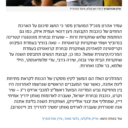
עידן אהרונוביץ'
|
הדר ואן קולא, איגוד הכדוריד
עמיר אהרון מנכ"ל המועדון מסר כי הושג סיכום על הארכת
החוזים של כוכבות הקבוצה ניצן דונאי ועמית איזק, כמו גם
החתמת שלוש שחקניות זרות – שוערת נבחרת מונטנגרו קטרינה
בנדוביץ' ושתי שחקניות קרואטיות – טאה בוניץ' בעמדת הפיבוט
וקריסטינה לפאהינק (שחקנית נבחרת קרואטיה) בעמדת
המרכז/קיצונית שמאל. כמו כן, קבוצת הנשים תתבסס השנה על
שחקניות הבית שיר גבזה, שירה ג'רבי, עדי סלומיאנסקי, הילי
שלמא, בר אלבו ואחרות.
המהלכים האלו הם המשך לקיץ מסקרן של הכנות לקראת פתיחת
ליגת אתנה, כאשר שני המעברים הראשיים שנרשמו לאחרונה היו
בין מחזיקת גביע המדינה הפועל ראשל"צ למכבי ארזים ר"ג – שיר
וקרט, כוכבת נבחרת ישראל, שעברה לאדומות (אותן ידריך אמיתי
דיין, שמחליף את יבגני אולייניק), ושחקנית השנה בליגת אתנה
אנה סטורז'וק שעברה לארזים (אותן ימשיך להדריך ניב ויינטרוב).
עוד באותו נושא:
אריק אלקלעי
,
גלעד מאור
,
עידן אהרונוביץ'