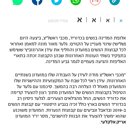
"מחצית בשכונה" – פודקאסט
אופניים
א
א
א
א
(גודל טקסט)
ספורט מוטורי
משתתפים וזוכים בפרסים
אלופת המדינה בנשים בכדוריד, מכבי ראשל"צ, ביצעה היום
כדורמים
(שלישי) שינוי מעניין על הקווים: גלעד מאור מונה למאמן ואחראי
תקנון משתתפים וזוכים בפרסים
טניס
לכל קבוצות הנשים במועדון והחליף את עידן אהרונוביץ' ששימש
פוטבול אמריקאי NFL
בתפקיד בשתי העונות האחרונות שבהן הקבוצה זכתה בתארי
תקנון עבור פעילות אלקטרה
האליפות והגיעה פעמיים לגמר גביע המדינה.
גיימינג E-Sports
בייסבול MLB
תקנון עבור פעילות ספורט 1 – "מרלן"
"מכבי ראשל"צ מודה לעידן על העבודה שלו במועדון בשנתיים
האחרונות. עידן ראוי לכל שבח על המקצועיות וההישגיות שלו
ספורט אתגרי ואקסטרים
והמועדון מאחל לו הצלחה רבה בהמשך. סיכמנו עם גלעד על
תנאי שימוש
הטיפול בקבוצות הנשים של המועדון מתוך רצון להצעיד קדימה
אומנויות לחימה
את כדוריד הנשים, החל מהגילאים הצעירים. לגלעד ניסיון רב
בכדוריד הנשים בארץ כולל זכיה בגביע היסטורי עם קבוצת הנשים
מדיניות פרטיות
ב-2019 ובדאבל וגביעים עם קבוצות הנערות. המועדון משוכנע
גיימינג E-Sports
שהוא ימשיך להצעיד את הבנות להישגים", מסר יו"ר המועדון
אריק אלקלעי
.
תקנון פעילות ספורט 1