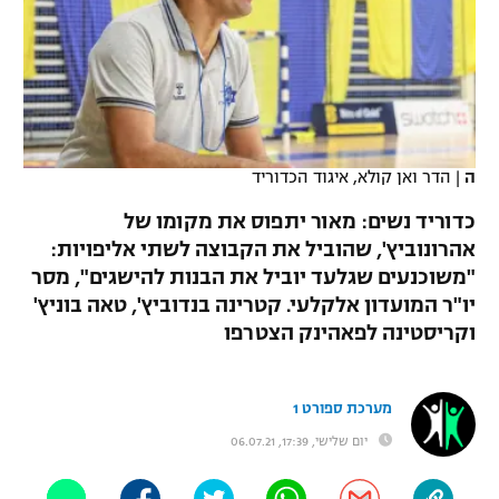
כדורסל נשים
נבחרת ישראל
יורוליג
ליגה ספרדית
טניס
VOD
מכבי תל אביב
מכבי חיפה
יורוקאפ
ליגה איטלקית
כדוריד
הפועל חולון
בית"ר ירושלים
רץ ברשת
ליגה צרפתית
כדורעף
ה
|
הדר ואן קולא, איגוד הכדוריד
הפועל ירושלים
מכבי תל אביב
ליגה הולנדית
כדוריד נשים: מאור יתפוס את מקומו של
שחייה
תוצאות
דני אבדיה
הפועל תל אביב
אהרונוביץ', שהוביל את הקבוצה לשתי אליפויות:
ליגה טורקית
"משוכנעים שגלעד יוביל את הבנות להישגים", מסר
ג'ודו
הפועל חיפה
לוח שידורים
יו"ר המועדון אלקלעי. קטרינה בנדוביץ', טאה בוניץ'
ליגה סינית
אגרוף
וקריסטינה לפאהינק הצטרפו
הפועל באר שבע
ליגה ברזילאית
ברחבה
ספורט אולימפי
מכבי נתניה
מערכת ספורט 1
ליגות נוספות
UFC
יום שלישי, 17:39, 06.07.21
"מעל הליגה" – פודקאסט
בני יהודה
היאבקות WWE