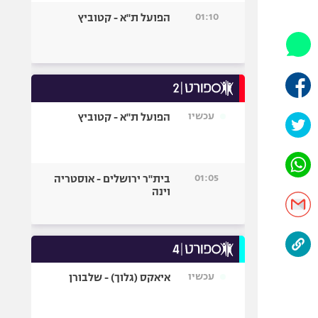
היאבקות WWE
01:10
הפועל ת"א - קטוביץ
אופניים
ספורט מוטורי
כדורמים
פוטבול אמריקאי NFL
בייסבול MLB
עכשיו
הפועל ת"א - קטוביץ
ספורט אתגרי
ואקסטרים
אומנויות לחימה
01:05
בית"ר ירושלים - אוסטריה
גיימינג E-Sports
וינה
עכשיו
איאקס (גלוך) - שלבורן