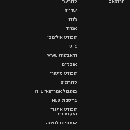
יורוקאפ
כדורעף
שחייה
ג'ודו
אגרוף
ספורט אולימפי
UFC
היאבקות WWE
אופניים
ספורט מוטורי
כדורמים
פוטבול אמריקאי NFL
בייסבול MLB
ספורט אתגרי
ואקסטרים
אומנויות לחימה