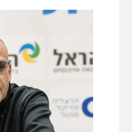
משתתפים וזוכים בפרסים
מכבי ת
הפועל 
תקנון משתתפים וזוכים בפרסים
הפועל 
תקנון עבור פעילות אלקטרה
הפועל 
תקנון עבור פעילות ספורט 1 – "מרלן"
מכבי נ
טניס
בני יהו
גיימינג E-Sports
תנאי שימוש
מדיניות פרטיות
תקנון פעילות ספורט 1
רשיון להקרנה פומבית לבית עסק
הצטרפות לחבילת הערוצים
לוח דרושים – ג'ובנט
תגיות