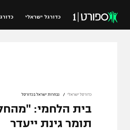
כדורגל ישראלי
כדורגל
VOD
כדורג
רץ ברשת
ליגת ה
ליגה ל
תוצאות
גביע הט
לוח שידורים
ליגיונר
ברחבה
/
גביע ה
כדורסל ישראלי
נבחרות ישראל בכדורסל
נבחרת 
בית הלחמי: "מהחל
"מעל הליגה" – פודקאסט
מכבי ח
"מחצית בשכונה" – פודקאסט
תומר גינת ייעדר
בית"ר י