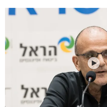
ל אביב
ליגה טורקית
תל אביב
ליגה סינית
חיפה
ליגה ברזילאית
באר שבע
ליגות נוספות
תניה
דה