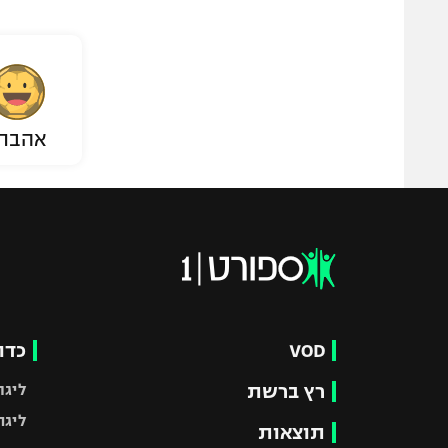
אהבת
VOD
כדו
רץ ברשת
ליגת
ליגה
תוצאות