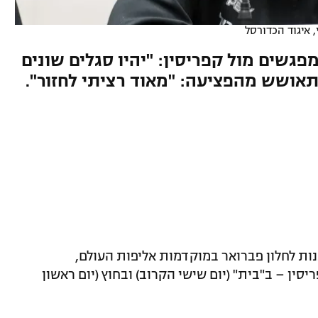
 איגוד הכדורסל
שים מול קפריסין: "יהיו סגלים שונים
אושש מהפציעה: "מאוד רציתי לחזור".
ת לחלון פברואר במוקדמות אליפות העולם,
ן – ב"בית" (יום שישי הקרוב) ובחוץ (יום ראשון