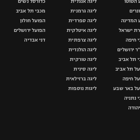
 הטוטו
ליגה אנגלית
כדורסל נשים
ונרים
ליגה גרמנית
מכבי תל אביב
 המדינה
ליגה ספרדית
הפועל חולון
ת ישראל
ליגה איטלקית
הפועל ירושלים
 חיפה
ליגה צרפתית
דני אבדיה
ר ירושלים
ליגה הולנדית
 תל אביב
ליגה טורקית
ל תל אביב
ליגה סינית
ל חיפה
ליגה ברזילאית
ל באר שבע
ליגות נוספות
 נתניה
יהודה