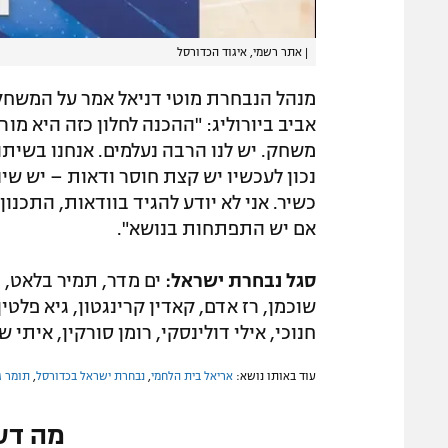
|
אתר רשמי, איגוד הכדורסל
מנהל הנבחרת מוטי דניאל אמר על המשחק
אביב ביורוליג: "ההכנה לחלון כזה היא מור
משחק. יש לנו הרבה נעלמים. אנחנו בשיתו
נכון לעכשיו יש קצת חוסר ודאות – יש שי
כשיר. אני לא יודע להגיד בוודאות, התכנון
אם יש התפתחות בנושא".
סגל נבחרת ישראל:
ים מדר, תמיר בלאט, בר
שוכמן, רז אדם, קאדין קרינגטון, גיא פלטין,
חנוכי, אילי דולינסקי, רומן סורקין, איתי שג
עוד באותו נושא:
אריאל בית הלחמי
,
נבחרת ישראל בכדורסל
,
תומר ג
מה דע