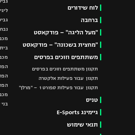
גביע
לוח שידורים
ליגי
ברחבה
גביע
נבחר
"מעל הליגה" – פודקאסט
מכבי
"מחצית בשכונה" – פודקאסט
בית"
משתתפים וזוכים בפרסים
מכבי
הפוע
תקנון משתתפים וזוכים בפרסים
הפוע
תקנון עבור פעילות אלקטרה
הפוע
תקנון עבור פעילות ספורט 1 – "מרלן"
מכבי
טניס
בני 
גיימינג E-Sports
תנאי שימוש