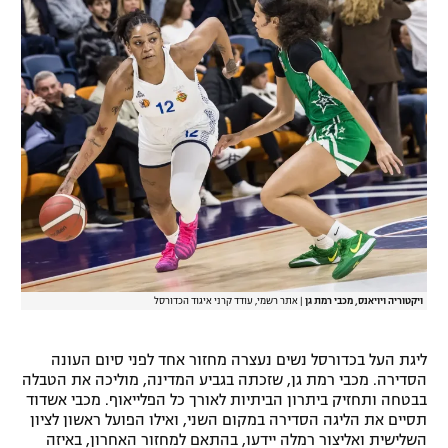
רשיון להקרנה פומבית לבית עסק
הצטרפות לחבילת הערוצים
לוח דרושים – ג'ובנט
תגיות
המגזין
ויקטוריה ויויאנס, מכבי רמת גן
|
אתר רשמי, עודד קרני איגוד הכדורסל
ליגת העל בכדורסל נשים נעצרה מחזור אחד לפני סיום העונה
הסדירה. מכבי רמת גן, שזכתה בגביע המדינה, מוליכה את הטבלה
בבטחה ותחזיק ביתרון הביתיות לאורך כל הפלייאוף. מכבי אשדוד
תסיים את הליגה הסדירה במקום השני, ואילו הפועל ראשון לציון
השלישית ואליצור רמלה יידעו, בהתאם למחזור האחרון, באיזה