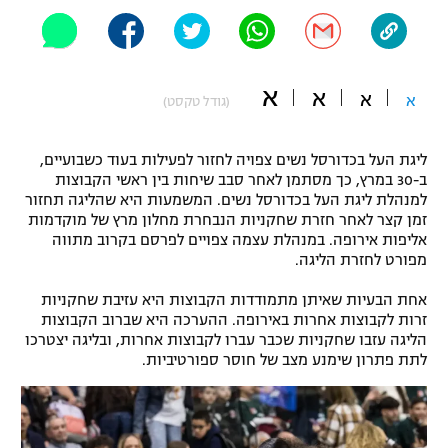
"מחצית בשכונה" – פודקאסט
אופניים
ספורט מוטורי
א
משתתפים וזוכים בפרסים
א
א
א
(גודל טקסט)
כדורמים
תקנון משתתפים וזוכים בפרסים
ליגת העל בכדורסל נשים צפויה לחזור לפעילות בעוד כשבועיים,
טניס
ב-30 במרץ, כך מסתמן לאחר סבב שיחות בין ראשי הקבוצות
פוטבול אמריקאי NFL
למנהלת ליגת העל בכדורסל נשים. המשמעות היא שהליגה תחזור
תקנון עבור פעילות אלקטרה
זמן קצר לאחר חזרת שחקניות הנבחרת מחלון מרץ של מוקדמות
גיימינג E-Sports
בייסבול MLB
אליפות אירופה. במנהלת עצמה צפויים לפרסם בקרוב מתווה
תקנון עבור פעילות ספורט 1 – "מרלן"
מפורט לחזרת הליגה.
ספורט אתגרי ואקסטרים
תנאי שימוש
אחת הבעיות שאיתן מתמודדות הקבוצות היא עזיבת שחקניות
זרות לקבוצות אחרות באירופה. ההערכה היא שברוב הקבוצות
אומנויות לחימה
הליגה עזבו שחקניות שכבר עברו לקבוצות אחרות, ובליגה יצטרכו
לתת פתרון שימנע מצב של חוסר ספורטיביות.
מדיניות פרטיות
גיימינג E-Sports
תקנון פעילות ספורט 1