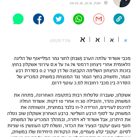
שבת, 23:16, 09.05.26
"מחצית בשכונה" – פודקאסט
אופניים
ספורט מוטורי
משתתפים וזוכים בפרסים
א
א
א
א
(גודל טקסט)
כדורמים
תקנון משתתפים וזוכים בפרסים
טניס
פוטבול אמריקאי NFL
מכבי אשדוד עלתה הערב (שבת) לחצי גמר הפלייאוף של הליגה
תקנון עבור פעילות אלקטרה
הלאומית אחרי ניצחון דרמטי 74:76 על א.ס עירוני אשקלון בחוץ.
גיימינג E-Sports
בזכות הניצחון השלימה הקבוצה של דן קציר 0:2 בסדרת רבע
בייסבול MLB
תקנון עבור פעילות ספורט 1 – "מרלן"
הגמר, ותשחק בחצי הגמר נגד המנצחת במשחק המכריע של
הסדרה בין מכבי רחובות למ.כ עוטף דרום.
ספורט אתגרי ואקסטרים
תנאי שימוש
אשקלון, שעברה טלטלות רבות בתקופה האחרונה, פתחה את
אומנויות לחימה
המשחק נהדר, והובילה 11:30 אחרי 10 דקות. אשדוד החלה
להיכנס לעניינים, הורידה ל-11 בלבד במחצית, והשוותה את
מדיניות פרטיות
המשחק עד לסוף הרבע השלישי. ברבע האחרון אשקלון שוב נטלה
גיימינג E-Sports
את היתרון, אבל אשדוד לא ויתרה, ובמהלך המכריע של המשחק
חטף נועם יעקובי הצעיר את הכדור, ונשלח לקו העונשין 15 שניות
תקנון פעילות ספורט 1
לסיום. יעקובי קלע פעמיים, את הנקודות היחידות שלו במשחק,