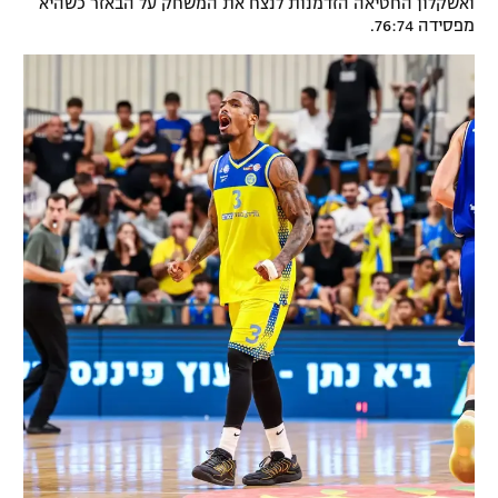
ואשקלון החטיאה הזדמנות לנצח את המשחק על הבאזר כשהיא
מפסידה 76:74.
רשיון להקרנה פומבית לבית עסק
הצטרפות לחבילת הערוצים
לוח דרושים – ג'ובנט
תגיות
המגזין