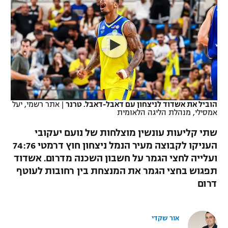
כדורסל נשים
נבחרת ישראל
יורוליג
ליגה ספרדית
טניס
VOD
מכבי תל אביב
מכבי חיפה
יורוקאפ
ליגה איטלקית
כדוריד
הפועל חולון
בית"ר ירושלים
רץ ברשת
ליגה צרפתית
כדורעף
הפועל ירושלים
מכבי תל אביב
ליגה הולנדית
שחייה
תוצאות
הוביל את אשדוד לניצחון עם דאבל-דאבל. טרנר
|
אתר רשמי, יעל
דני אבדיה
הפועל תל אביב
אמסילי, מנהלת הליגה הלאומית
ליגה טורקית
ג'ודו
שתי קליעות עונשין מוצלחות של נועם יעקובי
הפועל חיפה
לוח שידורים
העניקו לקבוצה מעיר הנמל ניצחון חוץ דרמטי 74:76
ליגה סינית
אגרוף
ועלייה לחצי הגמר על חשבון השכנה מדרום. אשדוד
הפועל באר שבע
ליגה ברזילאית
תפגוש בחצי הגמר את המנצחת בין רחובות לעוטף
ברחבה
ספורט אולימפי
דרום
מכבי נתניה
ליגות נוספות
UFC
"מעל הליגה" – פודקאסט
בני יהודה
אור שקדי
היאבקות WWE