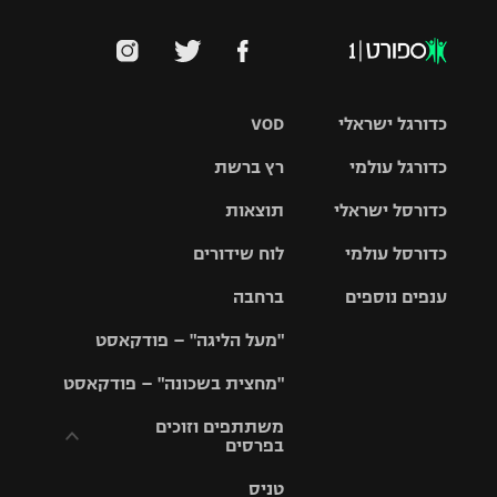
כדורגל ישראלי
VOD
כדורגל עולמי
רץ ברשת
ליגת העל
כדורסל ישראלי
תוצאות
ליגת
ליגה לאומית
האלופות
כדורסל עולמי
לוח שידורים
ליגת ווינר
סל
גביע הטוטו
ענפים נוספים
ברחבה
ליגה
NBA
אירופית
"מעל הליגה" – פודקאסט
ליגה לאומית
ליגיונרים
טניס
יורוליג
ליגה אנגלית
"מחצית בשכונה" – פודקאסט
כדורסל נשים
גביע המדינה
כדוריד
יורוקאפ
ליגה גרמנית
משתתפים וזוכים
בפרסים
מכבי תל
נבחרת
כדורעף
אביב
ישראל
ליגה
טניס
ספרדית