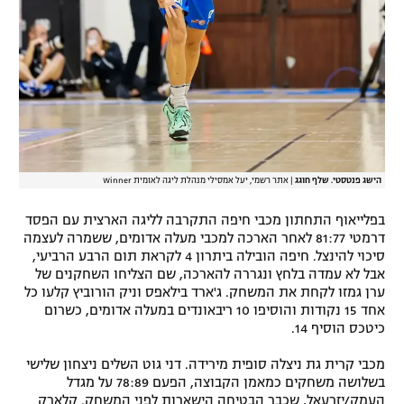
הישג פנטסטי. שלף חוגג
|
אתר רשמי, יעל אמסילי מנהלת ליגה לאומית Winner
בפלייאוף התחתון מכבי חיפה התקרבה לליגה הארצית עם הפסד
דרמטי 81:77 לאחר הארכה למכבי מעלה אדומים, ששמרה לעצמה
סיכוי להינצל. חיפה הובילה ביתרון 4 לקראת תום הרבע הרביעי,
אבל לא עמדה בלחץ ונגררה להארכה, שם הצליחו השחקנים של
ערן גמזו לקחת את המשחק. ג'ארד בילאפס וניק הורוביץ קלעו כל
אחד 15 נקודות והוסיפו 10 ריבאונדים במעלה אדומים, כשרום
כיטכס הוסיף 14.
מכבי קרית גת ניצלה סופית מירידה. דני גוט השלים ניצחון שלישי
בשלושה משחקים כמאמן הקבוצה, הפעם 78:89 על מגדל
העמק/יזרעאל, שכבר הבטיחה הישארות לפני המשחק. קלארק