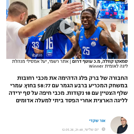
כדורסל נשים
נבחרת ישראל
יורוליג
ליגה ספרדית
טניס
VOD
מכבי תל אביב
מכבי חיפה
יורוקאפ
ליגה איטלקית
כדוריד
הפועל חולון
בית"ר ירושלים
רץ ברשת
ליגה צרפתית
כדורעף
הפועל ירושלים
מכבי תל אביב
ליגה הולנדית
שחייה
תוצאות
סמאקו קוולה, מ.כ עוטף דרום
|
אתר רשמי, יעל אמסילי מנהלת
דני אבדיה
הפועל תל אביב
ליגה לאומית Winner
ליגה טורקית
ג'ודו
החבורה של ברק פלג הדהימה את מכבי רחובות
הפועל חיפה
לוח שידורים
במשחק המכריע ברבע הגמר עם 58:77 בחוץ. עמרי
ליגה סינית
אגרוף
שלף הצטיין עם 18 נקודות. מכבי חיפה על סף ירידה
הפועל באר שבע
ליגה ברזילאית
לליגה הארצית אחרי הפסד ביתי למעלה אדומים
ברחבה
ספורט אולימפי
מכבי נתניה
ליגות נוספות
UFC
אור שקדי
"מעל הליגה" – פודקאסט
בני יהודה
יום שלישי, 21:48, 12.05.26
היאבקות WWE