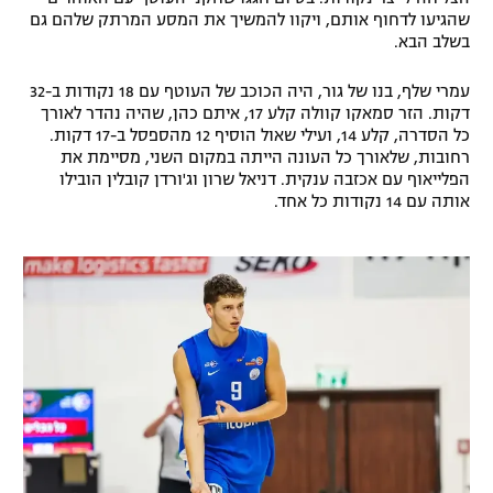
שהגיעו לדחוף אותם, ויקוו להמשיך את המסע המרתק שלהם גם
רשיון להקרנה פומבית לבית עסק
בשלב הבא.
הצטרפות לחבילת הערוצים
עמרי שלף, בנו של גור, היה הכוכב של העוטף עם 18 נקודות ב-32
דקות. הזר סמאקו קוולה קלע 17, איתם כהן, שהיה נהדר לאורך
לוח דרושים – ג'ובנט
כל הסדרה, קלע 14, ועילי שאול הוסיף 12 מהספסל ב-17 דקות.
רחובות, שלאורך כל העונה הייתה במקום השני, מסיימת את
הפלייאוף עם אכזבה ענקית. דניאל שרון וג'ורדן קובלין הובילו
תגיות
אותה עם 14 נקודות כל אחד.
המגזין