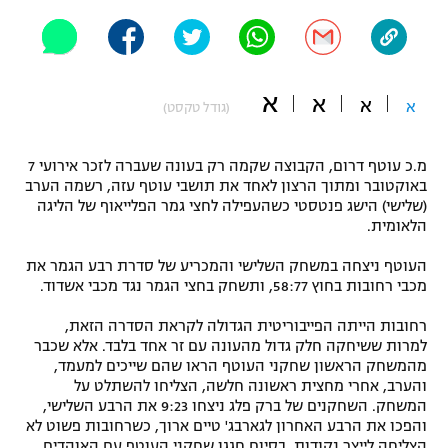
"מחצית בשכונה" – פודקאסט
אופניים
ספורט מוטורי
משתתפים וזוכים בפרסים
א
א
א
א
(גודל טקסט)
כדורמים
תקנון משתתפים וזוכים בפרסים
טניס
מ.כ עוטף דרום, הקבוצה שקמה רק בעונה שעברה לזכר אירועי 7
פוטבול אמריקאי NFL
באוקטובר ומתוך הרצון לאחד את תושבי עוטף עזה, רשמה הערב
תקנון עבור פעילות אלקטרה
(שלישי) הישג פנטסטי כשהעפילה לחצי גמר הפלייאוף של הליגה
הלאומית.
גיימינג E-Sports
בייסבול MLB
תקנון עבור פעילות ספורט 1 – "מרלן"
העוטף ניצחה במשחק השלישי והמכריע של סדרת רבע הגמר את
ספורט אתגרי ואקסטרים
מכבי רחובות בחוץ 58:77, ותשחק בחצי הגמר נגד מכבי אשדוד.
תנאי שימוש
רחובות הייתה הפייבוריטית הגדולה לקראת הסדרה הזאת,
אומנויות לחימה
למרות ששיחקה חלק גדול מהעונה עם זר אחד בלבד. אלא שכבר
מדיניות פרטיות
מהמשחק הראשון שחקני העוטף הראו שהם שייכים למעמד,
גיימינג E-Sports
והערב, אחרי מחצית ראשונה חלשה, הצליחו להשתלט על
המשחק. השחקנים של ברק פלג ניצחו 9:23 את הרבע השלישי,
תקנון פעילות ספורט 1
והפכו את הרבע האחרון לגארבג' טיים ארוך, כשרחובות פשוט לא
הצליחה לייצר נקודות. בסיום חגגו שחקני העוטף עם האוהדים