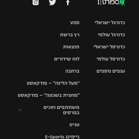
כדורגל ישראלי
VOD
כדורגל עולמי
רץ ברשת
ליגת העל
כדורסל ישראלי
תוצאות
ליגת
ליגה לאומית
האלופות
כדורסל עולמי
לוח שידורים
ליגת ווינר
סל
גביע הטוטו
ענפים נוספים
ברחבה
ליגה
NBA
אירופית
"מעל הליגה" – פודקאסט
ליגה לאומית
ליגיונרים
טניס
יורוליג
ליגה אנגלית
"מחצית בשכונה" – פודקאסט
כדורסל נשים
גביע המדינה
כדוריד
יורוקאפ
ליגה גרמנית
משתתפים וזוכים
בפרסים
מכבי תל
נבחרת
כדורעף
אביב
ישראל
ליגה
טניס
ספרדית
תקנון משתתפים
שחייה
הפועל חולון
מכבי חיפה
וזוכים בפרסים
גיימינג E-Sports