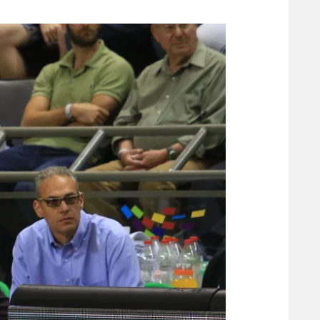
משתתפים וזוכים בפרסים
מכבי ת
הפועל 
תקנון משתתפים וזוכים בפרסים
הפועל 
תקנון עבור פעילות אלקטרה
הפועל 
תקנון עבור פעילות ספורט 1 – "מרלן"
מכבי נ
טניס
בני יהו
גיימינג E-Sports
תנאי שימוש
מדיניות פרטיות
תקנון פעילות ספורט 1
רשיון להקרנה פומבית לבית עסק
הצטרפות לחבילת הערוצים
לוח דרושים – ג'ובנט
תגיות