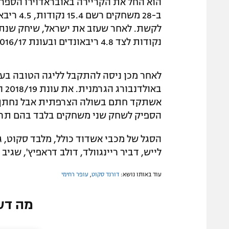
נקודות לצד 4.8 ריבאונדים ובעונת 2016/17 סיפק 14.8 נקודות, 5.4 ריבאונדים ו-2.8 אסיסטים.
לאחר מכן ניסה להתקבל לליגה הטובה בעול
בא
אשתקד חתם בשולה הצרפתית אבל נחתך לפ
הספיק לשחק שני משחקים בלבד בהם תרם 18.5 נקודו
הסגל של מכבי אשדוד כולל, מלבד סקוט, גם
לייש, דביר ריינגוולד, דולב דראפיץ', שגיב 
עוד באותו נושא:
דורנד סקוט
,
עופר רחימי
מה דע