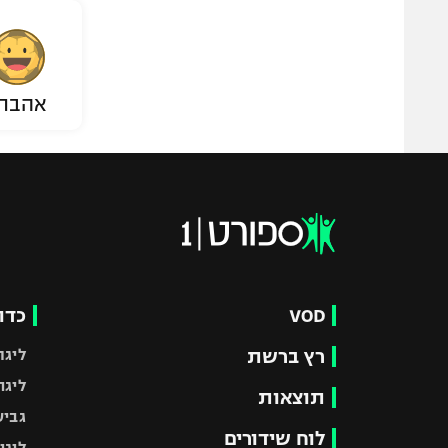
אהבת
VOD
כדו
רץ ברשת
ליגת
ליגה
תוצאות
גביע
לוח שידורים
ליגי