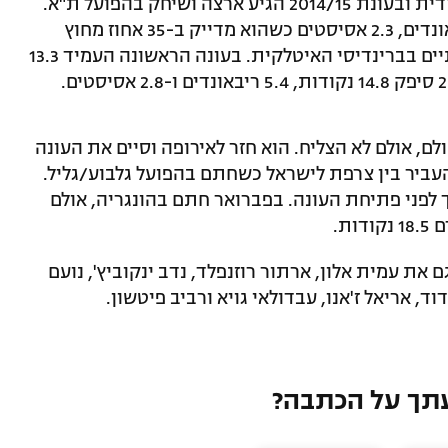
הוא החל את הקריירה באובראדוירו הספרדית ובעונת 2014/15 הגיע ארצה ושיחק בהפועל ת"א.
ב-28 משחקים רשם 15.4 נקודות, 4.5 ריבאונדים, 2.3 אסיסטים כשהוא מדייק ב-35 אחוז מחוץ
לקשת. לאחר שעזב את ישראל, שיחק שנתיים בברינדיסי האיטלקית. בעונה הראשונה העמיד 13.3
ם, אולם לא הצליח. הוא חזר לאירופה וסיים את העונה
ולדנבורג הגרמנית. את עונת 2018/19 העביר בין צרפת לישראל כשחתם בהפועל גלבוע/גליל.
ני פתיחת העונה. בפברואר חתם בהונגריה, אולם
ת.
 את עמית אלון, ארתור רוזנפלד, נדב ינקוביץ', נועם
דוד, אריאל ז'אנו, עבדולאי גויא ורביב פיטשון.
תך על הכתבה?