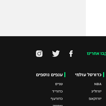
בו אחרינו
כדורסל עולמי
ענפים נוספים
NBA
טניס
יורוליג
כדוריד
יורוקאפ
כדורעף
שחייה