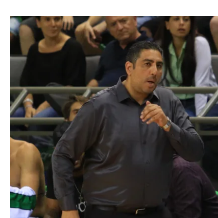
ל אביב
ליגה טורקית
תל אביב
ליגה סינית
חיפה
ליגה ברזילאית
באר שבע
ליגות נוספות
תניה
דה