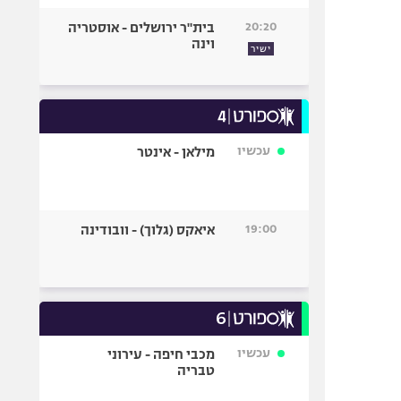
20:20
בית"ר ירושלים - אוסטריה
וינה
ישיר
עכשיו
מילאן - אינטר
19:00
איאקס (גלוך) - וובודינה
עכשיו
מכבי חיפה - עירוני
טבריה