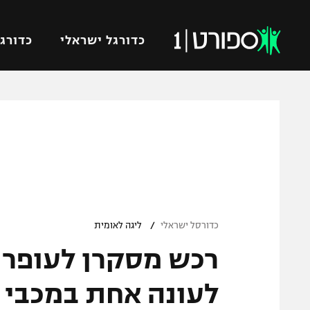
כדורגל ישראלי
כדורגל
VOD
כדורג
רץ ברשת
ליגת ה
ליגה ל
תוצאות
גביע הט
לוח שידורים
ליגיונר
ברחבה
/
גביע ה
כדורסל ישראלי
ליגה לאומית
נבחרת 
רכש מסקרן לעופר 
"מעל הליגה" – פודקאסט
מכבי ח
"מחצית בשכונה" – פודקאסט
לעונה אחת במכבי 
בית"ר י