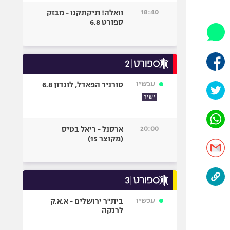
היאבקות WWE
18:40
וואלה! תיקתקנו - מבזק
אופניים
ספורט 6.8
ספורט מוטורי
כדורמים
פוטבול אמריקאי NFL
בייסבול MLB
עכשיו
טורניר הפאדל, לונדון 6.8
ספורט אתגרי
ישיר
ואקסטרים
אומנויות לחימה
20:00
ארסנל - ריאל בטיס
גיימינג E-Sports
(מקוצר 15)
עכשיו
בית"ר ירושלים - א.א.ק
לרנקה