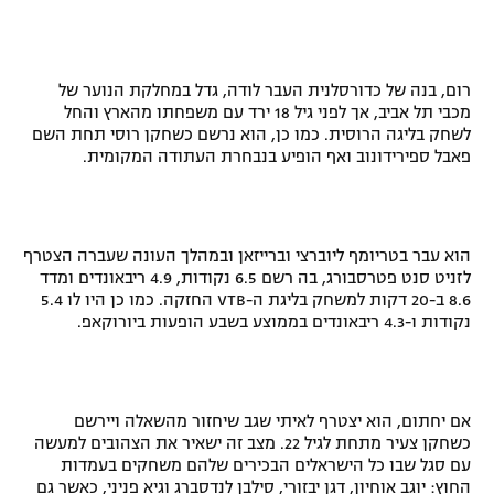
רשיון להקרנה פומבית לבית עסק
הצטרפות לחבילת הערוצים
רום, בנה של כדורסלנית העבר לודה, גדל במחלקת הנוער של
מכבי תל אביב, אך לפני גיל 18 ירד עם משפחתו מהארץ והחל
לוח דרושים – ג'ובנט
לשחק בליגה הרוסית. כמו כן, הוא נרשם כשחקן רוסי תחת השם
פאבל ספירידונוב ואף הופיע בנבחרת העתודה המקומית.
תגיות
המגזין
הוא עבר בטריומף ליוברצי וברייזאן ובמהלך העונה שעברה הצטרף
לזניט סנט פטרסבורג, בה רשם 6.5 נקודות, 4.9 ריבאונדים ומדד
8.6 ב-20 דקות למשחק בליגת ה-
VTB
החזקה. כמו כן היו לו 5.4
נקודות ו-4.3 ריבאונדים בממוצע בשבע הופעות ביורוקאפ.
אם יחתום, הוא יצטרף לאיתי שגב שיחזור מהשאלה ויירשם
כשחקן צעיר מתחת לגיל 22. מצב זה ישאיר את הצהובים למעשה
עם סגל שבו כל הישראלים הבכירים שלהם משחקים בעמדות
החוץ: יוגב אוחיון, דגן יבזורי, סילבן לנדסברג וגיא פניני, כאשר גם