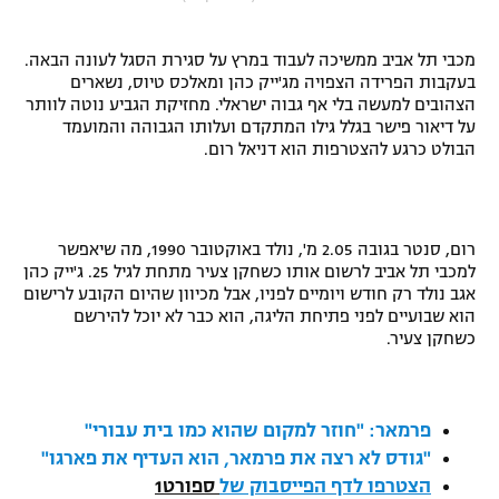
"מחצית בשכונה" – פודקאסט
אופניים
מכבי תל אביב ממשיכה לעבוד במרץ על סגירת הסגל לעונה הבאה.
בעקבות הפרידה הצפויה מג'ייק כהן ומאלכס טיוס, נשארים
ספורט מוטורי
משתתפים וזוכים בפרסים
הצהובים למעשה בלי אף גבוה ישראלי. מחזיקת הגביע נוטה לוותר
על דיאור פישר בגלל גילו המתקדם ועלותו הגבוהה והמועמד
הבולט כרגע להצטרפות הוא דניאל רום.
כדורמים
תקנון משתתפים וזוכים בפרסים
טניס
פוטבול אמריקאי NFL
תקנון עבור פעילות אלקטרה
רום, סנטר בגובה 2.05 מ', נולד באוקטובר 1990, מה שיאפשר
גיימינג E-Sports
בייסבול MLB
למכבי תל אביב לרשום אותו כשחקן צעיר מתחת לגיל 25. ג'ייק כהן
תקנון עבור פעילות ספורט 1 – "מרלן"
אגב נולד רק חודש ויומיים לפניו, אבל מכיוון שהיום הקובע לרישום
ספורט אתגרי ואקסטרים
הוא שבועיים לפני פתיחת הליגה, הוא כבר לא יוכל להירשם
תנאי שימוש
כשחקן צעיר.
אומנויות לחימה
מדיניות פרטיות
גיימינג E-Sports
פרמאר: "חוזר למקום שהוא כמו בית עבורי"
"גודס לא רצה את פרמאר, הוא העדיף את פארגו"
תקנון פעילות ספורט 1
הצטרפו לדף הפייסבוק של
ספורט1