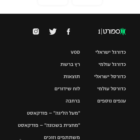
כדורגל ישראלי
VOD
כדורגל עולמי
רץ ברשת
ליגת העל
כדורסל ישראלי
תוצאות
ליגת
ליגה לאומית
האלופות
כדורסל עולמי
לוח שידורים
ליגת ווינר
סל
גביע הטוטו
ענפים נוספים
ברחבה
ליגה
NBA
אירופית
"מעל הליגה" – פודקאסט
ליגה לאומית
ליגיונרים
טניס
יורוליג
ליגה אנגלית
"מחצית בשכונה" – פודקאסט
כדורסל נשים
גביע המדינה
כדוריד
יורוקאפ
ליגה גרמנית
משתתפים וזוכים