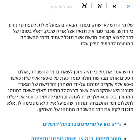
א
א
א
א
(גודל טקסט)
"מחצית בשכונה" – פודקאסט
אופניים
שלומי הרוש לא ישחק בעונה הבאה בהפועל אילת. לספורט1 נודע
ספורט מוטורי
משתתפים וזוכים בפרסים
כי הרוש, שכבר סגר את תנאיו אצל אריק שיבק, ייאלץ בסופו של
דבר למצוא קבוצה חדשה אשר תוכל לעמוד בדמי ההשבחה
כדורמים
המגיעים להפועל חולון עליו
.
תקנון משתתפים וזוכים בפרסים
טניס
פוטבול אמריקאי NFL
תקנון עבור פעילות אלקטרה
גיימינג E-Sports
הרוש אמר אתמול כי יהיה מוכן לשאת בדמי ההשבחה, אולם
בייסבול MLB
תקנון עבור פעילות ספורט 1 – "מרלן"
הסכום אותו מבקשת חולון עומד כעת על כ-150 אלף ש"ח כאשר
כ-50 אלף שקלים ימומנו על-ידי השחקן והדרישה של הגארד
ספורט אתגרי ואקסטרים
וסוכנו היא שהקבכוצה אשר תרצה להחתימו תאלץ לשאת בחוזהו
תנאי שימוש
המוערך ב כ-400 אלף ש"ח לעונה ובנוסף להוסיך כ-100 אלף ש"ח
אומנויות לחימה
לתשלום דמי ההשבחה, מתווה שהפועל אילת לא מסכימה לו, אלא
מוכנה לקזז את דמי ההשבחה מחוזהו של השחקן
.
מדיניות פרטיות
גיימינג E-Sports
ג'ייק כהן על סף סיכום בהפועל ירושלים
תקנון פעילות ספורט 1
תומר לוינסון, בן ה-15, ישחק בעירוני נס ציונה