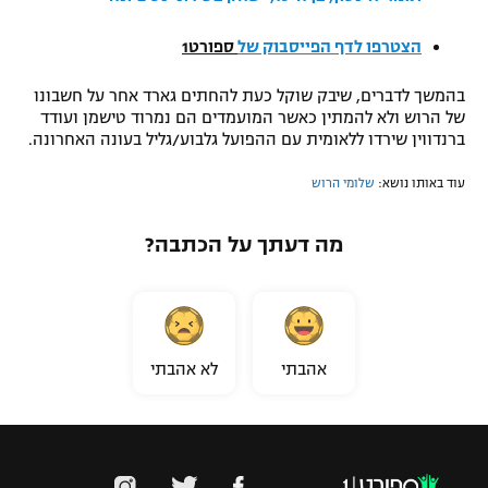
רשיון להקרנה פומבית לבית עסק
הצטרפו לדף הפייסבוק של
ספורט1
הצטרפות לחבילת הערוצים
בהמשך לדברים, שיבק שוקל כעת להחתים גארד אחר על חשבונו
של הרוש ולא להמתין כאשר המועמדים הם נמרוד טישמן ועודד
לוח דרושים – ג'ובנט
ברנדווין שירדו ללאומית עם ההפועל גלבוע/גליל בעונה האחרונה
.
תגיות
עוד באותו נושא:
שלומי הרוש
המגזין
מה דעתך על הכתבה?
אהבתי
לא אהבתי