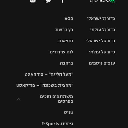
כדורגל ישראלי
VOD
כדורגל עולמי
רץ ברשת
ליגת העל
כדורסל ישראלי
תוצאות
ליגת
ליגה לאומית
האלופות
כדורסל עולמי
לוח שידורים
ליגת ווינר
סל
גביע הטוטו
ענפים נוספים
ברחבה
ליגה
NBA
אירופית
"מעל הליגה" – פודקאסט
ליגה לאומית
ליגיונרים
טניס
יורוליג
ליגה אנגלית
"מחצית בשכונה" – פודקאסט
כדורסל נשים
גביע המדינה
כדוריד
יורוקאפ
ליגה גרמנית
משתתפים וזוכים
בפרסים
מכבי תל
נבחרת
כדורעף
אביב
ישראל
ליגה
טניס
ספרדית
תקנון משתתפים
שחייה
הפועל חולון
מכבי חיפה
וזוכים בפרסים
גיימינג E-Sports