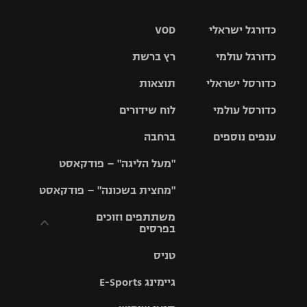
כדורגל ישראלי
VOD
כדורגל עולמי
רץ ברשת
ליגת העל
כדורסל ישראלי
תוצאות
ליגת
ליגה לאומית
האלופות
כדורסל עולמי
לוח שידורים
ליגת ווינר
סל
גביע הטוטו
ענפים נוספים
ברחבה
ליגה
NBA
אירופית
"מעל הליגה" – פודקאסט
ליגה לאומית
ליגיונרים
טניס
יורוליג
ליגה אנגלית
"מחצית בשכונה" – פודקאסט
כדורסל נשים
גביע המדינה
כדוריד
יורוקאפ
ליגה גרמנית
משתתפים וזוכים
בפרסים
מכבי תל
נבחרת
כדורעף
אביב
ישראל
ליגה
טניס
ספרדית
תקנון משתתפים
שחייה
הפועל חולון
מכבי חיפה
וזוכים בפרסים
גיימינג E-Sports
ליגה
איטלקית
ג'ודו