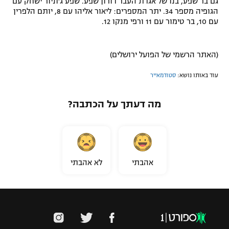
גם בר שפע, בנו של אגדת העבר דורון שפע. שפע ג'וניור ישחק עם
הגופיה מספר 34. יתר המספרים: ליאור אליהו עם 8, יותם הלפרין
רשיון להקרנה פומבית לבית עסק
עם 10, בר טימור עם 11 ורפי מנקו 12.
הצטרפות לחבילת הערוצים
(האתר הרשמי של הפועל ירושלים)
לוח דרושים – ג'ובנט
עוד באותו נושא:
סטודמאייר
תגיות
מה דעתך על הכתבה?
המגזין
אהבתי
לא אהבתי