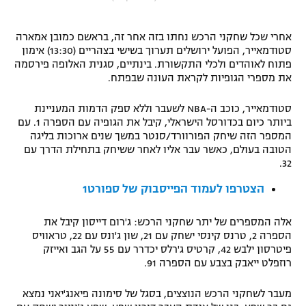
"מחצית בשכונה" – פודקאסט
אופניים
אחרי שכל שחקני הרכש נחתו בזה אחר זה, בראשם כמובן אמארה
סטודמאייר, הפועל ירושלים תערוך בשישי בצהריים (13:30) אימון
ספורט מוטורי
משתתפים וזוכים בפרסים
פתוח לאוהדים ולכלי התקשורת. בינתיים, סגנית האלופה פירסמה
את מספרי הגופיות לקראת העונה שבפתח.
כדורמים
תקנון משתתפים וזוכים בפרסים
סטודמאייר, כוכב ה-NBA לשעבר וללא ספק הדמות המעניינת
טניס
ביותר כיום בכדורסל הישראלי, קיבל את הגופיה עם הספרה 1. עם
פוטבול אמריקאי NFL
המספר הזה שיחק הפורוורד/סנטר במשך שנים ארוכות בליגה
תקנון עבור פעילות אלקטרה
הטובה בעולם, כאשר עבר אליו לאחר ששיחק בתחילת הדרך עם
גיימינג E-Sports
בייסבול MLB
32.
תקנון עבור פעילות ספורט 1 – "מרלן"
הצטרפו לעמוד הפייסבוק של ספורט1
ספורט אתגרי ואקסטרים
תנאי שימוש
אלה המספרים של יתר שחקני הרכש: ג'רום דייסון קיבל את
אומנויות לחימה
הספרה 2, טרנס קינסי ישחק עם 21, שון ג'ונס עם 22, טראוויס
מדיניות פרטיות
פיטרסון ילבש 42, קרטיס ג'רלס יכדרר עם 55 על הגב ואייזק
גיימינג E-Sports
רוזפלט ייאבק בצבע עם הספרה 91.
תקנון פעילות ספורט 1
מעבר לשחקני הרכש הנוצצים, בסגל של סימונה פיאנג'יאני נמצא