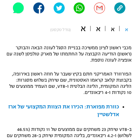
"מחצית בשכונה" – פודקאסט
אופניים
א
ספורט מוטורי
א
א
משתתפים וזוכים בפרסים
א
(גודל טקסט)
כדורמים
תקנון משתתפים וזוכים בפרסים
מכבי ראשון לציון ממשיכה בבניית הסגל לעונה הבאה והבוקר
טניס
(ראשון) הודיעה הקבוצה על החתמתו של מארק טולפסן לשנה עם
פוטבול אמריקאי NFL
אופציה לעונה נוספת.
תקנון עבור פעילות אלקטרה
גיימינג E-Sports
בייסבול MLB
הפורוורד האמריקני חתם בקיץ שעבר על חוזה ראשון באירופה,
תקנון עבור פעילות ספורט 1 – "מרלן"
בקבוצת קלאב קראמו האסטונית, שם שיחק בשלוש מסגרות:
הליגה המקומית, הליגה הבלטית ו-VTB, שם העמיד ממוצעים של
ספורט אתגרי ואקסטרים
תנאי שימוש
10 נקודות ו-4 ריבאונדים.
אומנויות לחימה
כוורת מפוארת: הכירו את הצוות המקצועי של ארז
מדיניות פרטיות
אדלשטיין
גיימינג E-Sports
ב-VTB שיחק 23 משחקים עם ממוצעים של 11 נקודות (46.5%
תקנון פעילות ספורט 1
לשלוש) ו-4.2 ריבאונדים, בליגה המקומית שיחק ב-28 משחקים עם