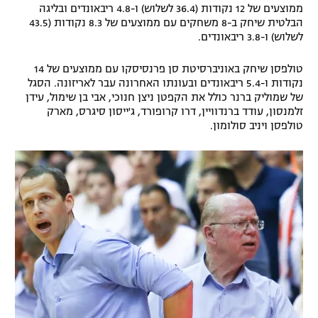
ממוצעים של 12 נקודות (36.4 לשלוש) ו-4.8 ריבאונדים ובליגה
רשיון להקרנה פומבית לבית עסק
הבלטית שיחק ב-8 משחקים עם ממוצעים של 8.3 נקודות (43.5
לשלוש) ו-3.8 ריבאונדים.
הצטרפות לחבילת הערוצים
טולפסן שיחק באוניברסיטת סן פרנסיסקו עם ממוצעים של 14
נקודות ו-5.4 ריבאונדים ובעונתו האחרונה עבר לאריזונה. הסגל
לוח דרושים – ג'ובנט
של שמוליק ברנר כולל את הקפטן ניצן חנוכי, אבי בן שימול, עידן
זלמנסון, עודד ברנדוויין, דרו קרופורד, ג'ייסון סיגרס, מארק
תגיות
טולפסן ויניב סולומון.
המגזין