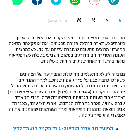
"מחצית בשכונה" – פודקאסט
אופניים
א
א
א
א
(גודל טקסט)
ספורט מוטורי
משתתפים וזוכים בפרסים
מכבי תל אביב תסיים ביום חמישי הקרוב את הסיבוב הראשון
כדורמים
ביורוליג כשתארח ב"היכל מנורה מבטחים" את אוניקאחה מלאגה.
תקנון משתתפים וזוכים בפרסים
טניס
במועדון מרוצים מהעונה שעוברת עליהם עד כה, כשבמחצית
פוטבול אמריקאי NFL
העונה הסדירה הם מדורגים במקום השביעי בטבלה כשהפלייאוף
תקנון עבור פעילות אלקטרה
נראה בהישג יד לאחר שנתיים רוויות כישלונות.
גיימינג E-Sports
בייסבול MLB
תקנון עבור פעילות ספורט 1 – "מרלן"
גם ביורוליג לא מתעלמים מהיכולת המפתיעה של הצהובים
כשערכו כתבת צבע על פייר ג'קסון שנחשב לאחד המנהיגים
ספורט אתגרי ואקסטרים
בקבוצה. הרכז פתח בכל המשחקים באירופה עד כה והוא מוביל
תנאי שימוש
את מכבי בנקודות (14.4) ובמדד (13.9) ומדורג שני באסיסטים (3.9).
אומנויות לחימה
"אחרי אחת העונות הגרועות בהיסטוריה שלה, מכבי תל אביב
עברה שינוי", נאמר בתחילת הכתבה, "אחרי חצי עונה, מכבי תל
מדיניות פרטיות
אביב נמצאת בתמונת הפלייאוף ואחד השחקנים שהופכים את זה
גיימינג E-Sports
לאפשרי הוא פייר ג'קסון".
תקנון פעילות ספורט 1
הפועל תל אביב הודיעה: ג'רל מקניל הועמד לדין