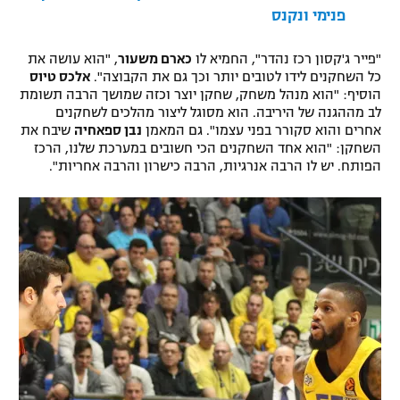
פנימי ונקנס
רשיון להקרנה פומבית לבית עסק
"פייר ג'קסון רכז נהדר", החמיא לו
כארם משעור
, "הוא עושה את
הצטרפות לחבילת הערוצים
כל השחקנים לידו לטובים יותר וכך גם את הקבוצה".
אלכס טיוס
הוסיף: "הוא מנהל משחק, שחקן יוצר וכזה שמושך הרבה תשומת
לוח דרושים – ג'ובנט
לב מההגנה של היריבה. הוא מסוגל ליצור מהלכים לשחקנים
אחרים והוא סקורר בפני עצמו". גם המאמן
נבן ספאחיה
שיבח את
השחקן: "הוא אחד השחקנים הכי חשובים במערכת שלנו, הרכז
תגיות
הפותח. יש לו הרבה אנרגיות, הרבה כישרון והרבה אחריות".
המגזין