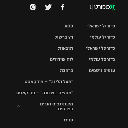
כדורגל ישראלי
VOD
כדורגל עולמי
רץ ברשת
ליגת העל
כדורסל ישראלי
תוצאות
ליגת
ליגה לאומית
האלופות
כדורסל עולמי
לוח שידורים
ליגת ווינר
סל
גביע הטוטו
ענפים נוספים
ברחבה
ליגה
NBA
אירופית
"מעל הליגה" – פודקאסט
ליגה לאומית
ליגיונרים
טניס
יורוליג
ליגה אנגלית
"מחצית בשכונה" – פודקאסט
כדורסל נשים
גביע המדינה
כדוריד
יורוקאפ
ליגה גרמנית
משתתפים וזוכים
בפרסים
מכבי תל
נבחרת
כדורעף
אביב
ישראל
ליגה
טניס
ספרדית
תקנון משתתפים
שחייה