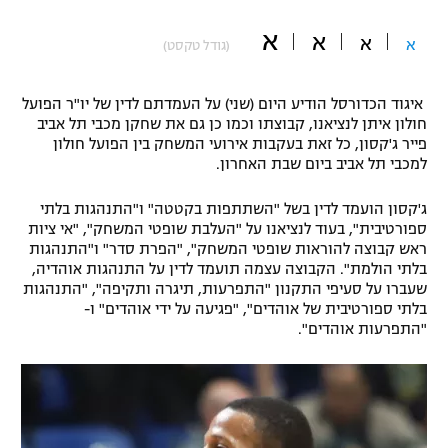
"מחצית בשכונה" – פודקאסט
א
א
אופניים
א
א
(גודל טקסט)
ספורט מוטורי
משתתפים וזוכים בפרסים
איגוד הכדורסל הודיע היום (שני) על העמדתם לדין של יו"ר הפועל
חולון איתן לנציאנו, קבוצתו וכמו כן גם את שחקן מכבי תל אביב
כדורמים
פייר ג'קסון, כל זאת בעקבות אירועי המשחק בין הפועל חולון
תקנון משתתפים וזוכים בפרסים
טניס
למכבי תל אביב ביום שבת האחרון.
פוטבול אמריקאי NFL
תקנון עבור פעילות אלקטרה
ג'קסון הועמד לדין בשל "השתתפות בקטטה" ו"התנהגות בלתי
גיימינג E-Sports
ספורטיבית", בעוד לנציאנו על "העלבת שופטי המשחק", "אי ציות
בייסבול MLB
תקנון עבור פעילות ספורט 1 – "מרלן"
ראש קבוצה להוראות שופטי המשחק", "הפרת סדר" ו"התנהגות
בלתי הולמת". הקבוצה עצמה תועמד לדין על התנהגות אוהדיה,
ספורט אתגרי ואקסטרים
שעברו על סעיפי התקנון "התפרעות, תיגרה ותקיפה", "התנהגות
תנאי שימוש
בלתי ספורטיבית של אוהדים", "פגיעה על ידי אוהדים" ו-
אומנויות לחימה
"התפרעות אוהדים".
מדיניות פרטיות
גיימינג E-Sports
תקנון פעילות ספורט 1