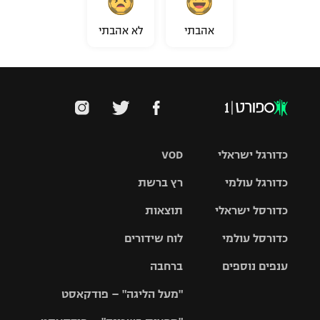
אהבתי
לא אהבתי
כדורגל ישראלי
VOD
כדורגל עולמי
רץ ברשת
ליגת העל
כדורסל ישראלי
תוצאות
ליגת
ליגה לאומית
האלופות
כדורסל עולמי
לוח שידורים
ליגת ווינר
סל
גביע הטוטו
ענפים נוספים
ברחבה
ליגה
NBA
אירופית
"מעל הליגה" – פודקאסט
ליגה לאומית
ליגיונרים
טניס
יורוליג
ליגה אנגלית