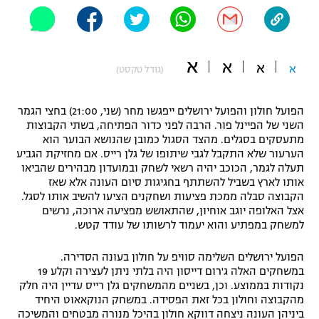
"מחצית בשכונה" – פודקאסט
אופניים
א
ספורט מוטורי
א
משתתפים וזוכים בפרסים
א
א
(גודל טקסט)
כדורמים
תקנון משתתפים וזוכים בפרסים
הפועל חולון והפועל ירושלים ייפגשו מחר (שני, 21:00) בחצי הגמר
טניס
השני של הפיינל פור. הרבה לפני כדור הפתיחה, בשתי הקבוצות
פוטבול אמריקאי NFL
מתעסקים בסגלים. מהצד הסגול כמובן שהנושא הבוער הוא
תקנון עבור פעילות אלקטרה
הערעור שלא התקבל לגבי שיתופו של גלן רייס. אם מחזיקת הגביע
גיימינג E-Sports
בייסבול MLB
תעלה לגמר, הכוכב יהיה רשאי לשחק ובמועדון מבהירים שהביאו
תקנון עבור פעילות ספורט 1 – "מרלן"
אותו לארץ בשביל להשתתף בחגיגות סיום העונה אלא שאז
הקבוצה סבלה ממכת פציעות ושחקנים הציעו להשיב אותו לסגל.
ספורט אתגרי ואקסטרים
אצל האלופה יוגב אוחיון, שהתאושש מפציעה ארוכה, נרשים
תנאי שימוש
למשחק במפתיע והוא יעמוד לרשותו של עודד קטש.
אומנויות לחימה
הפועל ירושלים השלימה סוויפ על חולון בעונה הסדירה.
מדיניות פרטיות
גיימינג E-Sports
במשחקים האלה ג'רום דייסון היה בלתי ניתן לעצירה וקלע 19
נקודות בממוצע. וכן, בשניים מהמשחקים גלן רייס עדיין היה חלק
מהקבוצה וחולון בכל זאת הפסידה. במשחק הנוקאאוט היחיד
תקנון פעילות ספורט 1
ביניהן העונה ניצחה דווקא חולון בהיכל מנורה מבטחים והמשיכה