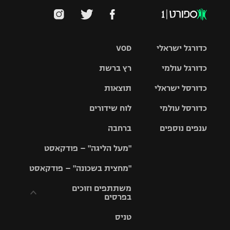
כדורגל ישראלי
VOD
כדורגל עולמי
רץ ברשת
ליגת העל
כדורסל ישראלי
תוצאות
ליגת
ליגה לאומית
האלופות
כדורסל עולמי
לוח שידורים
ליגת ווינר
סל
גביע הטוטו
ענפים נוספים
ברחבה
ליגה
NBA
אירופית
"מעל הליגה" – פודקאסט
ליגה לאומית
ליגיונרים
טניס
יורוליג
ליגה אנגלית
"מחצית בשכונה" – פודקאסט
כדורסל נשים
גביע המדינה
כדוריד
יורוקאפ
ליגה גרמנית
משתתפים וזוכים
בפרסים
מכבי תל
נבחרת
כדורעף
אביב
ישראל
ליגה
טניס
ספרדית
תקנון משתתפים
שחייה