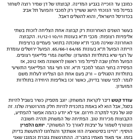
כמובן עד הזכייה בגביע המדינה. קבוצתו של דן שמיר רוצה לשחזר
רשיון להקרנה פומבית לבית עסק
בפיינל פור הנוכחי הישג ששייך רק למכבי והפועל תל אביב
בכדורסל הישראלי, והוא להשלים דאבל.
הצטרפות לחבילת הערוצים
בעשר השנים האחרונות רק קבוצה אחת הצליחה לזכות בשתי
אליפויות רצופות: מכבי ת"א בעונות 10/11 ו-11/12. הקבוצה
לוח דרושים – ג'ובנט
האחרונה שאינה מכבי ת"א שזכתה בתואר פעמיים ברציפות
הייתה הפועל ת"א בעונות 64/65 ו-65/66. הפועל ירושלים עומדת
תגיות
על רצף שיא בתולדות המועדון: שלושה גמרי פלייאוף רצופים.
הפועל חולון שבה לפיינל פור ראשון לראשונה מאז 2012, אז
המגזין
הפסידה בחצי הגמר למכבי ת"א. זהו חצי גמר הפלייאוף התשיעי
בתולדות הסגולים – ורק פעם אחת הם הצליחו לעלות משם
לגמר: לפני עשור בדיוק, כאשר זכו באליפות היחידה בתולדות
המועדון.
עודד קטש
דיבר לקראת המשחק: יוגב מספיק כשיר בשביל להיות
בסגל, אבל הוא לא באמת בתכנית להיות חלק מהרוטציה שלנו. זה
סוג של גיבוי למקרה חירום. אני לא יודע כהמה אפשר להפתיע,
הקבוצות מכירות טוב. הפתיחה של המשחק תהיה חשובה
ונצטרף לשמור על יציבות לאורך כל המשחק".
יותם הלפרין
הוסיף: "היינו בסיטואציה הזו אשתקד והצלחנו להתעשת בדיוק
בזמן. אני מאוד מאמין בחבר'ה. ההתרגשות גוברת וכמובן שאני