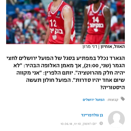
כדורסל נשים
נבחרת ישראל
יורוליג
ליגה ספרדית
טניס
VOD
מכבי תל אביב
מכבי חיפה
יורוקאפ
ליגה איטלקית
כדוריד
הפועל חולון
בית"ר ירושלים
רץ ברשת
ליגה צרפתית
כדורעף
האוול, אוחיון
|
דני מרון
הפועל ירושלים
מכבי תל אביב
ליגה הולנדית
הגארד נכלל במפתיע בסגל של הפועל ירושלים לחצי
שחייה
תוצאות
דני אבדיה
הפועל תל אביב
הגמר (שני, 21:00), אך מאמן האלופה הבהיר: "לא
ליגה טורקית
יהיה חלק מהרוטציה". יותם הלפרין: "אני מקווה
ג'ודו
הפועל חיפה
לוח שידורים
שיום אחד יהיו סדרות". הפועל חולון תעשה
ליגה סינית
אגרוף
היסטוריה?
הפועל באר שבע
ליגה ברזילאית
ברחבה
קבוצות:
הפועל ירושלים
ספורט אולימפי
מכבי נתניה
ליגות נוספות
UFC
בן גולדפריינד
"מעל הליגה" – פודקאסט
בני יהודה
יום ראשון, 17:10, 10.06.18
היאבקות WWE