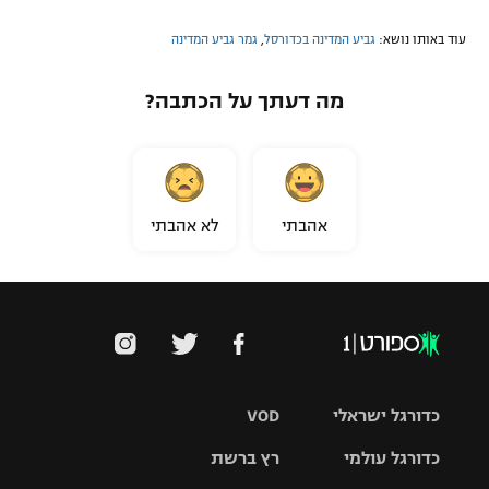
רשיון להקרנה פומבית לבית עסק
עוד באותו נושא:
גביע המדינה בכדורסל
,
גמר גביע המדינה
הצטרפות לחבילת הערוצים
מה דעתך על הכתבה?
לוח דרושים – ג'ובנט
תגיות
אהבתי
לא אהבתי
המגזין
כדורגל ישראלי
VOD
כדורגל עולמי
רץ ברשת
ליגת העל