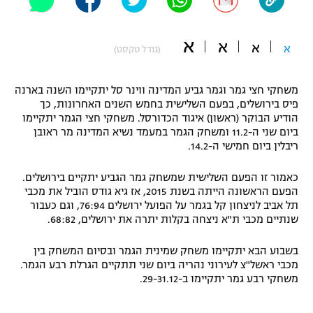
"מחצית בשכונה" – פודקאסט
אופניים
א
א
א
א
(גודל טקסט)
ספורט מוטורי
משתתפים וזוכים בפרסים
משחקי חצי גמר וגמר גביע המדינה ווינר סל יתקיימו השנה בארנה
כדורמים
פיס בירושלים, בפעם השלישית בחמש השנים האחרונות, כך
תקנון משתתפים וזוכים בפרסים
טניס
הודיע הבוקר (ראשון) איגוד הכדורסל. משחקי חצי הגמר יתקיימו
פוטבול אמריקאי NFL
ביום שני ה-11.2 ומשחק הגמר במעמד נשיא המדינה מר ראובן
תקנון עבור פעילות אלקטרה
ריבלין ביום חמישי ה-14.2.
גיימינג E-Sports
בייסבול MLB
תקנון עבור פעילות ספורט 1 – "מרלן"
כאמור זו הפעם השלישית שמשחק גמר הגביע יתקיים בירושלים.
הפעם הראשונה הייתה בשנת 2015, אז גיא גודס הוביל את מכבי
ספורט אתגרי ואקסטרים
תל אביב לניצחון קל בגמר על הפועל ירושלים 76:94, וגם כעבור
תנאי שימוש
שנתיים מכבי ת"א ניצחה בקלות יתרה את ירושלים, 68:82.
אומנויות לחימה
בשבוע הבא יתקיימו משחק שמינית הגמר ובסיום המשחק בין
מדיניות פרטיות
גיימינג E-Sports
מכבי ראשל"צ לעירוני נהריה ביום שני תתקיים הגרלת רבע הגמר.
משחקי רבע גמר יתקיימו ב-29-31.12.
תקנון פעילות ספורט 1