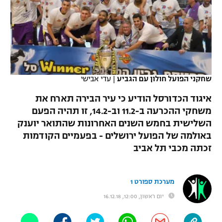
כדורסל נשים
נבחרת ישראל
יורוליג
ליגה ספרדית
טניס
VOD
מכבי תל אביב
מכבי חיפה
יורוקאפ
ליגה איטלקית
כדוריד
הפועל חולון
בית"ר ירושלים
רץ ברשת
ליגה צרפתית
כדורעף
שחקני הפועל חולון עם הגביע
|
עדי אבישי
הפועל ירושלים
מכבי תל אביב
ליגה הולנדית
איגוד הכדורסל הודיע כי עיר הבירה תארח את
שחייה
תוצאות
דני אבדיה
הפועל תל אביב
משחקי ההכרעה ב-11.2 וב-14.2, זו תהיה הפעם
ליגה טורקית
השלישית בחמש השנים האחרונות שהתואר יוענק
ג'ודו
הפועל חיפה
לוח שידורים
באולמה של הפועל ירושלים - בפעמיים הקודמות
ליגה סינית
אגרוף
זכתה מכבי תל אביב
הפועל באר שבע
ליגה ברזילאית
ברחבה
ספורט אולימפי
מכבי נתניה
מערכת ספורט 1
ליגות נוספות
UFC
יום ראשון, 12:00, 16.12.18
"מעל הליגה" – פודקאסט
בני יהודה
היאבקות WWE