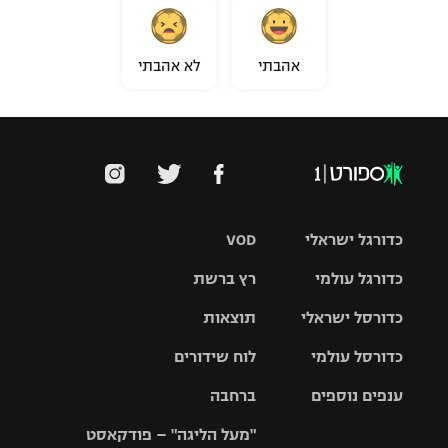
אהבתי
לא אהבתי
כדורגל ישראלי
VOD
כדורגל עולמי
רץ ברשת
ליגת העל
כדורסל ישראלי
תוצאות
ליגת
ליגה לאומית
האלופות
כדורסל עולמי
לוח שידורים
ליגת ווינר
סל
גביע הטוטו
ענפים נוספים
ברחבה
ליגה
NBA
אירופית
"מעל הליגה" – פודקאסט
ליגה לאומית
ליגיונרים