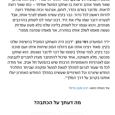
שאני מאוד אוהב ורואה בו שחקן הפועל אמיתי – כמו שאני רוצה
רשיון להקרנה פומבית לבית עסק
לראות. מדובר באדם נהדר, לוחם, אנרגטי וכזה שתמיד רוצה
להיות ראשון לכל כדור. כבר בקיץ עשינו מאמץ לצרף אותו, אבל
הצטרפות לחבילת הערוצים
לצערנו דנבר שמו עליו את היד. דבון יעזור לנו לשחק בהרכבים
מגוונים, והוא עצמו יכול לשחק בליגה שלנו בלא מעט עמדות.
נעשה מאמץ לשלב אותו במהרה, אני מאמין שנהנה ממנו".
לוח דרושים – ג'ובנט
יו"ר המועדון
רמי כהן
: "דבון היה השחקן המוביל ברשימה שלנו
תגיות
בקיץ. מאוד רצינו אותו וגם ניהלנו המון שיחות איתו ועם סוכנו
כבר בקיץ, לפני שהלך בסופו של דבר לדנבר נאגטס. הוא שחקן
המגזין
מוכשר, מלא תשוקה, אחד שיכול להתחבר מצוין לחברים לקבוצה
וגם לאנרגיות והאמוציות הרבות שיש בהפועל תל אביב. אני מודה
לכל מי שעזר לגרום למהלך לצאת לפועל ומקווה שביחד התלכיד
החדש שיצרנו וכל השינויים שעשינו במהלך החודש האחרון יעלו
אותנו בקרוב על דרך המלך".
עוד באותו נושא:
דבון אקון-פרסל
מה דעתך על הכתבה?