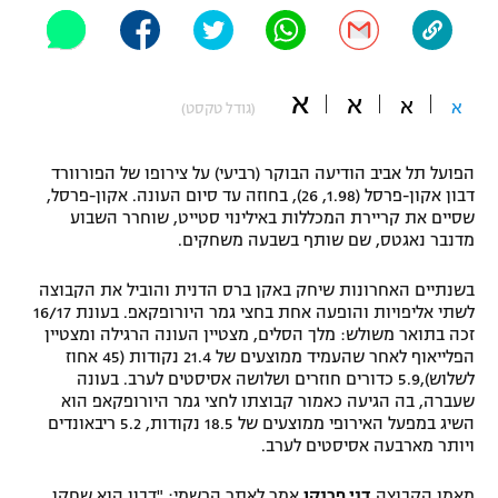
"מחצית בשכונה" – פודקאסט
אופניים
א
ספורט מוטורי
א
משתתפים וזוכים בפרסים
א
א
(גודל טקסט)
כדורמים
תקנון משתתפים וזוכים בפרסים
הפועל תל אביב הודיעה הבוקר (רביעי) על צירופו של הפורוורד
טניס
דבון אקון-פרסל (1.98, 26), בחוזה עד סיום העונה. אקון-פרסל,
פוטבול אמריקאי NFL
שסיים את קריירת המכללות באילינוי סטייט, שוחרר השבוע
תקנון עבור פעילות אלקטרה
מדנבר נאגטס, שם שותף בשבעה משחקים.
גיימינג E-Sports
בייסבול MLB
תקנון עבור פעילות ספורט 1 – "מרלן"
בשנתיים האחרונות שיחק באקן ברס הדנית והוביל את הקבוצה
ספורט אתגרי ואקסטרים
לשתי אליפויות והופעה אחת בחצי גמר היורופקאפ. בעונת 16/17
תנאי שימוש
זכה בתואר משולש: מלך הסלים, מצטיין העונה הרגילה ומצטיין
הפלייאוף לאחר שהעמיד ממוצעים של 21.4 נקודות (45 אחוז
אומנויות לחימה
לשלוש),5.9 כדורים חוזרים ושלושה אסיסטים לערב. בעונה
שעברה, בה הגיעה כאמור קבוצתו לחצי גמר היורופקאפ הוא
מדיניות פרטיות
גיימינג E-Sports
השיג במפעל האירופי ממוצעים של 18.5 נקודות, 5.2 ריבאונדים
ויותר מארבעה אסיסטים לערב.
תקנון פעילות ספורט 1
מאמן הקבוצה
דני פרנקו
אמר לאתר הרשמי: "דבון הוא שחקן