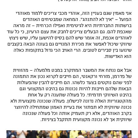
אני מאמין שגם בעניין הזה, אוהדי מכבי צריכים ללמוד מאוהדי
הפועל – "איך לא להתנהג". המחאה שמבטיחים האוהדים
ברשתות החברתיות היא לגיטימית ואפילו הכרחית – זה מראה
שאכפת להם. גם הבעלים צריכים לחבק את עצם הרעיון, כי כל עוד
לאוהדים אכפת, זה אומר שיש להם בסיס להישען עליו, שיש ניצוץ
שיווקי שיכול לאפשר את מכירת המנויים גם בעונה הבאה בקצבים
שינועו בין סבירים לטובים. הרי האויב הכי גדול בתקופות כאלה
הוא האדישות.
אבל אם ננתח את המשבר המתקרב במבט מלמעלה – מהזווית
של פדרמן, מזרחי ורקאנטי, הם חייבים לקרוא נכון את התמונה
לפני שהם נוקטים בצעד כלשהו. הם חייבים להבין שהפעולות
הבאות שלהם חייבות להיות נכונות גם בהיבט המקצועי וגם
בהיבט השיווקי תדמיתי. כל פעולה שתענה רק על אחת
מהקטגוריות האלה נדונה לכישלון. פעולה שנכונה מקצועית ולא
נכונה שיווקית לא תפתור את בעיית האמון שמתחילה להיווצר
בקרב האוהדים, אלא רק תעמיק אותה וכל פעולה שנכונה
שיווקית אך לא נכונה מקצועית תתקבל בציניות.