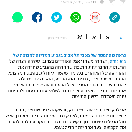
יום ראשון, 16:24, 06.01.19
"מחצית בשכונה" – פודקאסט
אופניים
ספורט מוטורי
משתתפים וזוכים בפרסים
א
א
א
א
(גודל טקסט)
כדורמים
תקנון משתתפים וזוכים בפרסים
טניס
פוטבול אמריקאי NFL
נראה שההפסד של מכבי תל אביב בגביע המדינה לקבוצה של
תקנון עבור פעילות אלקטרה
גיא גודס
, "שחרר משהו" אצל האוהדים בצהוב. סקירה קצרה של
הרשתות החברתיות חושפת שההדחה מהגביע שחררה את
גיימינג E-Sports
בייסבול MLB
ההדחקה של האוהדים בכל מה שקשור ליורוליג. בהיבט המקצועי,
תקנון עבור פעילות ספורט 1 – "מרלן"
הפסד במשחק אחד, גם אם הוא מכריע, הוא תקלה שיכולה
ספורט אתגרי ואקסטרים
להתרחש – זה בגדר הסביר. אבל הפעם נראה שמדובר באירוע
תנאי שימוש
אחד יותר מדי – כאשר הוא מתחבר לשלוש עונות רעות ולפתיחת
עונה מאכזבת, בלשון המעטה.
אומנויות לחימה
מדיניות פרטיות
אפילו קבוצה המחאה בפייסבוק, זו שקמה לפני שנתיים, חזרה
גיימינג E-Sports
לחיים ונרשמו בה קריאות, לא רק נגד בעלי תפקידים במועדון, אלא
מול הבעלים עצמם, תוך בקשה ברורה וחדה הקוראת להם למכור
תקנון פעילות ספורט 1
את הקבוצה. צעד אחד יותר מדי לטעמי.