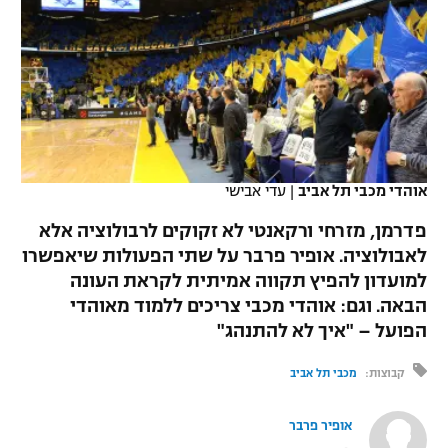
כדורסל נשים
נבחרת ישראל
יורוליג
ליגה ספרדית
טניס
VOD
מכבי תל אביב
מכבי חיפה
יורוקאפ
ליגה איטלקית
כדוריד
הפועל חולון
בית"ר ירושלים
רץ ברשת
ליגה צרפתית
כדורעף
הפועל ירושלים
מכבי תל אביב
ליגה הולנדית
אוהדי מכבי תל אביב
|
עדי אבישי
שחייה
תוצאות
דני אבדיה
הפועל תל אביב
פדרמן, מזרחי ורקאנטי לא זקוקים לרבולוציה אלא
ליגה טורקית
ג'ודו
לאבולוציה. אופיר פרבר על שתי הפעולות שיאפשרו
הפועל חיפה
לוח שידורים
למועדון להפיץ תקווה אמיתית לקראת העונה
ליגה סינית
אגרוף
הבאה. וגם: אוהדי מכבי צריכים ללמוד מאוהדי
הפועל באר שבע
הפועל – "איך לא להתנהג"
ליגה ברזילאית
ברחבה
ספורט אולימפי
מכבי נתניה
קבוצות:
מכבי תל אביב
ליגות נוספות
UFC
"מעל הליגה" – פודקאסט
בני יהודה
אופיר פרבר
היאבקות WWE