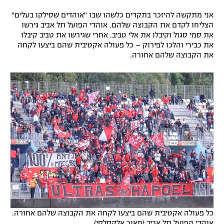
רשיון להקרנה פומבית לבית עסק
אני מתקשה להיזכר בתקדים כלשהו שבו "אוהדים שסילקו בעלים"
הצליחו לקדם את הקבוצה שלהם. אוהדי הפועל תל אביב גירשו
את סמי סגול וקיבלו את אלי טביב. אחרי שגירשו את טביב קיבלו
הצטרפות לחבילת הערוצים
את כבירי והלכו לפירוק – כל פעולה אקטיבית שהם ביצעו לקחה
את הקבוצה שלהם אחורה.
לוח דרושים – ג'ובנט
תגיות
המגזין
כל פעולה אקטיבית שהם ביצעו לקחה את הקבוצה שלהם אחורה.
אוהדי הפועל תל אביב (מאור אלקסלסי)