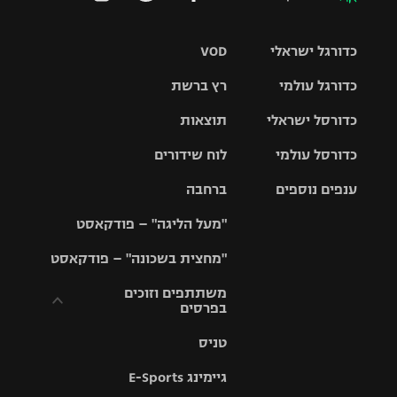
כדורגל ישראלי
VOD
כדורגל עולמי
רץ ברשת
ליגת העל
כדורסל ישראלי
תוצאות
ליגת
ליגה לאומית
האלופות
כדורסל עולמי
לוח שידורים
ליגת ווינר
סל
גביע הטוטו
ענפים נוספים
ברחבה
ליגה
NBA
אירופית
"מעל הליגה" – פודקאסט
ליגה לאומית
ליגיונרים
טניס
יורוליג
ליגה אנגלית
"מחצית בשכונה" – פודקאסט
כדורסל נשים
גביע המדינה
כדוריד
יורוקאפ
ליגה גרמנית
משתתפים וזוכים
בפרסים
מכבי תל
נבחרת
כדורעף
אביב
ישראל
ליגה
טניס
ספרדית
תקנון משתתפים
שחייה
הפועל חולון
מכבי חיפה
וזוכים בפרסים
גיימינג E-Sports
ליגה