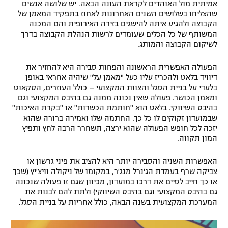
אמיתית מול האוהדים לקראת העונה הבאה. יש שלושה אנשים
שהצליחו בשלושים השנים האחרונות לאחוז בתפקיד המאמן של
הקבוצה ולהגיע איתה להישגים בזירה האירופית והם המכנה
המשותף של כל הכלים שעומדים לרשות הנהלת הקבוצה בדרך
לשיקום הקבוצה והמותג.
הפעולה האפשרית הראשונה והפחות סבירה היא להחזיר את
דיוויד בלאט ולהכריז עליו כעל "מאמן על" שיהיה אחראי באופן
בלעדי על בניית הסגל והצוות המקצועי – כולל העוזרים, הסקאוט
ומאמן הכושר. פעולה שאין נכונה ממנה גם בהיבט המקצועי וגם
בהיבט השיווקי. בלאט הוא "חותמת הכשרות" או "בקרת האיכות"
שבמועדון זקוקים לו כל כך. החתמה שלו ואמירה ברורה שהוא
יזכה לכל חופש הפעולה שהוא ירצה, תשחרר הרבה לחץ ותפיץ
המון תקווה.
האפשרות השניה והסבירה יותר היא להציב את פיני גרשון או
צביקה שרף בעמדת הג'נרל מנג'ר, במקומו של ניקולה וויצ'יץ (שכך
או כך חייב לסיים את דרכו במועדון, מכיוון שגם זו פעולה שנכונה
גם בהיבט המקצועי וגם בהיבט השיווקי) ולתת להם לבנות את
המערכת המקצועית בשנה הבאה, כולל אחריות על בניית הסגל.