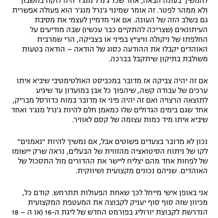
להמשיך בעונה הבאה, אחד שכל ג'נרל מנג'ר היה לוקח בחשבון
ולא ממהר לפטר. זה אומר שמינוי ג'נרל מנג'ר הוא פעולה אפשרית
גם בשלב הזה של העונה. אם אני מדמיין לעצמי את מסיבת
העיתונאים (שצריכה להתקיים כבר עכשיו) שבה מודיעים על
החלפתו של ניקולה וויצ'יץ בפיני או בצביקה, הרי שמרבית
האוהדים יקבלו את ההודעה כסוג של הודאה – הודאה בטעות
משולבת בתיקון שיתקבל בברכה.
אם זה יהיה צביקה אז מדובר במכביסט האולטימטיבי שיביא איתו
ערכים של עבודה קשה, שיהפוך כל אבן במועדון עד שיגיע
לתוצאה הרצויה ואם זה יהיה פיני אז מדובר במוח כדורסל מבריק,
אחד שגם בימים הגדולים שלו כמאמן חלם להיות ג'נרל מנג'ר ואחד
שיביא איתו מיד כמות עצומה של קסם לאוויר.
נכון לא מדובר בצעדים פשוטים אבל, אם נמשיך להיות "נאמנים"
לקו של ניתוח הסיטואציה מהזווית של הבעלים, נראה שרק יישומו
של לפחות אחד מהם יצליח ליישר את ההדורים מול התסכול של
האוהדים. שניהם נכונים מקצועית ושיווקית.
אני באופן אישי מייחל לכך שאחת הפעולות תתרחש. קודם כל,
מכיוון שזה סוף סוף יעניק לקבוצה את המעטפת המקצועית
הנדרשת לקבוצת יורוליג בפורמט החדש של ליגת ה-16 (או ה – 18