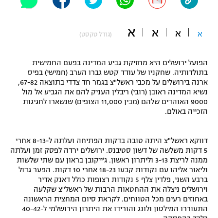
"מחצית בשכונה" – פודקאסט
אופניים
א
א
א
א
(גודל טקסט)
ספורט מוטורי
משתתפים וזוכים בפרסים
הפועל ירושלים היא מחזיקת גביע המדינה בפעם החמישית
כדורמים
בתולדותיה. שחקניו של עודד קטש גברו הערב (חמישי) בפיס
תקנון משתתפים וזוכים בפרסים
טניס
ארנה בירושלים על מכבי ראשל"צ בגמר חד צדדי בתוצאה 67-82,
פוטבול אמריקאי NFL
נשיא המדינה ראובן (רובי) ריבלין העניק להם את הגביע אל מול
תקנון עבור פעילות אלקטרה
9000 האוהדים שלהם (מבין 11,000 הצופים) שנשארו לחגיגות
גיימינג E-Sports
הזכייה באולם.
בייסבול MLB
תקנון עבור פעילות ספורט 1 – "מרלן"
ספורט אתגרי ואקסטרים
דווקא ראשל"צ היתה טובה בדקות הפתיחה ועלתה ל-8-13 אחרי
תנאי שימוש
5 דקות משלשה של דשון סטיבנס. ירושלים ירדה לפסק זמן ועלתה
אומנויות לחימה
ממנה לריצת 3-13 וליתרון ראשון. ג'ייקובן בראון עם שתי שלשות
וליאור אליהו עם נקודות קבעו 18-23 אחרי 10 דקות. הפער גדול
מדיניות פרטיות
ברבע השני, פלדין צלף 5 נקודות רצופות כולל דאנק אדיר
גיימינג E-Sports
וירושלים ניצלה את ההחטאות הרבות של ראשל"צ שקלעה
באחוזים רעים מכל הטווחים. לקראת סיום המחצית הראשונה
תקנון פעילות ספורט 1
התעוררו המילטון ולונג והורידו את היתרון הירושלמי ל-40-42