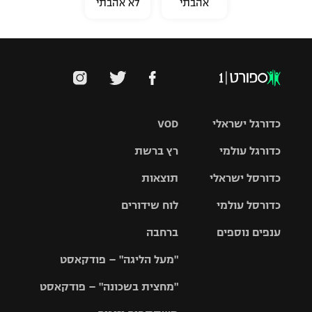
אהבתי
לא אהבתי
כדורגל ישראלי
VOD
כדורגל עולמי
רץ ברשת
ליגת העל
כדורסל ישראלי
תוצאות
ליגת
ליגה לאומית
האלופות
כדורסל עולמי
לוח שידורים
ליגת ווינר
סל
גביע הטוטו
ענפים נוספים
ברחבה
ליגה
NBA
אירופית
"מעל הליגה" – פודקאסט
ליגה לאומית
ליגיונרים
טניס
יורוליג
ליגה אנגלית
"מחצית בשכונה" – פודקאסט
כדורסל נשים
גביע המדינה
כדוריד
יורוקאפ