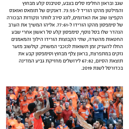
שגב ובראון החליפו סלים בצבע, סטיבנס קלע מבחוץ
והמילטון מהקו הוריד ל-73:55. דאנקים של תומאס ואואנס
הקפיצו שוב את האדומים, לונג סירב לוותר ונקודות הבכורה
של סימפסון מהקו הורידו ל-77:61. אליהו המשיך את הערב
הנהדר שלו בסל נוסף, סימפסון קלע סל ראשון אחרי שבע
החטאות מהשדה, שתי הקבוצות הורידו הילוך והמאמנים
החלו להעניק זמן תשואות לכוכבי המשחק. קולשוב מזער
נזקים במתפרצת, בראון צלף מבחוץ וסימפסון קבע את
תוצאת הסיום, 67:82 לירושלים מחזיקת גביע המדינה
בכדורסל לשנת 2019.