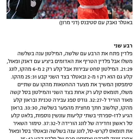
באטלר נאבק עם סטיבנס (דני מרון)
רבע שני
פלדין פתח את הרבע עם שלשה, המילטון ענה בשלשה
משלו אבל פלדין הטריף את האדומים ביציע עם דאנק ופאול,
21:29. המילטון סחט עבירות אבל קלע רק 2 מ-6 מהקו, לונג
קלע גם הוא רק 1 מ-2 ובאטלר בצד השני קבע 25:31 מהקו.
סימפסון המשיך את מצעד ההחטאות מהקו עם שתיים
משלו, תומאס קלע רק אחת בצד השני והמילטון בסל קשה
מאוד הוריד ל-32:27. גודס ספג עבירה טכנית ובראון קלע
מהקו, קולשוב חתך מחצית מהפער בשלשה, 33:30. בראון
הגיע לדו-ספרתי בשתי קליעות עונשין נוספות, בלאט קלע
סל ראשון וחדירה של לונג הורידה ל-37:32. טימור השאיר
את תומאס לקרש-סל, לונג ענה בשלשה ובאטלר בסל ופאול