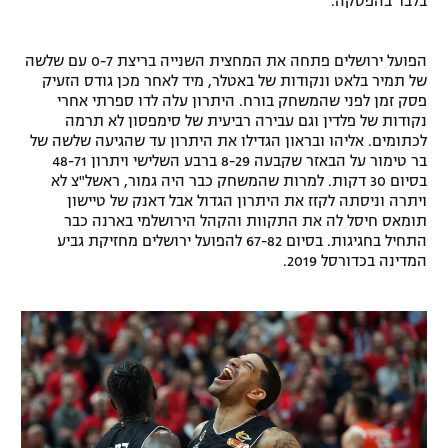
בלבד בהפסקה.
רשיון להקרנה פומבית לבית עסק
הפועל ירושלים פתחה את המחצית השנייה בריצת 0-7 עם שלשה
הצטרפות לחבילת הערוצים
של תמיר בלאט ונקודות של באטלר, מיד לאחר מכן גודס הזעיק
פסק זמן לפני שהמשחק בורח. היתרון עלה לדו ספרתי אחרי
לוח דרושים – ג'ובנט
נקודות של פלדין וגם עבירה רביעית של סימפסון לא תרמה
לכתומים. אליהו ובראון הגדילו את היתרון עד שהגיעה שלשה של
בר טימור על הבאזר שקבעה 8-29 ברבע השלישי ויתרון 48-71
תגיות
בסיום 30 דקות. למרות שהמשחק כבר היה גמור, ראשל"צ לא
ויתרה וניסתה לקזז את היתרון הגדול אבל דאנק של טיישון
המגזין
תומאס חיסל לה את התקוות והקהל הירושלמי בארנה כבר
התחיל בחגיגות. בסיום 67-82 להפועל ירושלים מחזיקת גביע
המדינה בכדורסל 2019.