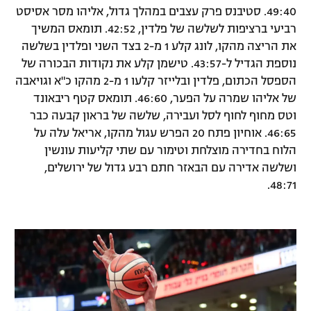
49:40. סטיבנס פרק עצבים במהלך גדול, אליהו מסר אסיסט
רביעי ברציפות לשלשה של פלדין, 42:52. תומאס המשיך
את הריצה מהקו, לונג קלע 1 מ-2 בצד השני ופלדין בשלשה
נוספת הגדיל ל-43:57. טישמן קלע את נקודות הבכורה של
הספסל הכתום, פלדין ובלייזר קלעו 1 מ-2 מהקו כ"א וגויאבה
של אליהו שמרה על הפער, 46:60. תומאס קטף ריבאונד
וטס מחוף לחוף לסל ועבירה, שלשה של בראון קבעה כבר
46:65. אוחיון פתח 20 הפרש עגול מהקו, אריאל עלה על
הלוח בחדירה מוצלחת וטימור עם שתי קליעות עונשין
ושלשה אדירה עם הבאזר חתם רבע גדול של ירושלים,
48:71.