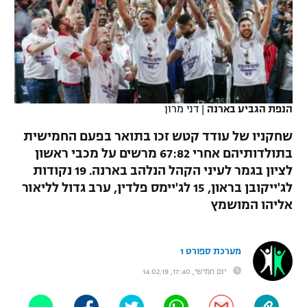
כדורסל נשים
נבחרת ישראל
יורוליג
ליגה ספרדית
טניס
VOD
מכבי תל אביב
מכבי חיפה
יורוקאפ
ליגה איטלקית
כדוריד
הפועל חולון
בית"ר ירושלים
רץ ברשת
ליגה צרפתית
כדורעף
הנפת הגביע בארנה
|
דני מרון
הפועל ירושלים
מכבי תל אביב
ליגה הולנדית
שחקניו של עודד קטש זכו בתואר בפעם החמישית
שחייה
תוצאות
דני אבדיה
הפועל תל אביב
בתולדותיהם אחרי 67:82 מרשים על מכבי ראשון
ליגה טורקית
לציון בגמר לעיני הקהל הנלהב בארנה. 19 נקודות
ג'ודו
הפועל חיפה
לוח שידורים
לג'ייקובן בראון, 15 לג'יימס פלדין, ערב גדול לליאור
ליגה סינית
אגרוף
אליהו המושמץ
הפועל באר שבע
ליגה ברזילאית
ברחבה
ספורט אולימפי
מכבי נתניה
מערכת ספורט 1
ליגות נוספות
UFC
יום חמישי, 17:40, 14.02.19
"מעל הליגה" – פודקאסט
בני יהודה
היאבקות WWE