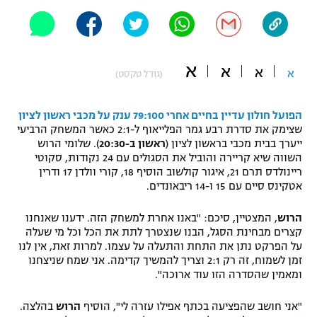
"מחצית בשכונה" – פודקאסט
אופניים
ספורט מוטורי
משתתפים וזוכים בפרסים
א
א
א
א
(גודל טקסט)
כדורמים
תקנון משתתפים וזוכים בפרסים
טניס
הפועל חולון עדיין בחיים אחרי 79:100 ענק על מכבי ראשון לציון
שצימק את סדרת רבע גמר הפלייאוף ל-2:1 כאשר המשחק הרביעי
פוטבול אמריקאי NFL
תקנון עבור פעילות אלקטרה
ייערך בבית מכבי בראשון לציון (
ראשון ב-20:30
). שלומי הרוש
השווה שיא קריירה והוביל את הסגולים עם 24 נקודות, סקוטי
גיימינג E-Sports
בייסבול MLB
ריינולדס תרם 21, איגור קולשוב הוסיף 18, קורי וולדן 17 ודרין
תקנון עבור פעילות ספורט 1 – "מרלן"
אטקינס סיים עם 15 ו-14 ריבאונדים.
ספורט אתגרי ואקסטרים
תנאי שימוש
הרוש
, המצטיין, סיכם: "באנו אחרת למשחק הזה. ידענו שאנחנו
קצרים מבחינת הסגל, הבנו שנצטרך לתת את הכל וכל מי שעלה
אומנויות לחימה
על הפרקט נתן את התחת והתעלה על עצמו. למרות זאת, אין לנו
מדיניות פרטיות
זמן לשמוח, זה רק 2:1 וצריך להמשיך קדימה. אני שמח שניצחנו
גיימינג E-Sports
ומאמין שהסדרה הזו עוד ארוכה".
תקנון פעילות ספורט 1
"אני חושב שהפציעה בכתף אפילו עזרה לי", הוסיף
הרוש
בהלצה.