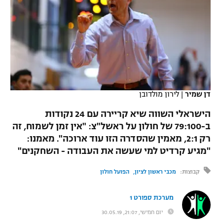
כדורסל נשים
נבחרת ישראל
יורוליג
ליגה ספרדית
טניס
VOD
מכבי תל אביב
מכבי חיפה
יורוקאפ
ליגה איטלקית
כדוריד
הפועל חולון
בית"ר ירושלים
רץ ברשת
ליגה צרפתית
כדורעף
הפועל ירושלים
מכבי תל אביב
ליגה הולנדית
דן שמיר
|
לירון מולדובן
שחייה
תוצאות
דני אבדיה
הפועל תל אביב
הישראלי השווה שיא קריירה עם 24 נקודות
ליגה טורקית
ג'ודו
ב-79:100 של חולון על ראשל"צ: "אין זמן לשמוח, זה
הפועל חיפה
לוח שידורים
רק 2:1, מאמין שהסדרה הזו עוד ארוכה". מאמנו:
ליגה סינית
אגרוף
"מגיע קרדיט למי שעשה את העבודה - השחקנים"
הפועל באר שבע
ליגה ברזילאית
ברחבה
ספורט אולימפי
קבוצות:
מכבי ראשון לציון
הפועל חולון
מכבי נתניה
ליגות נוספות
UFC
מערכת ספורט 1
"מעל הליגה" – פודקאסט
בני יהודה
יום חמישי, 21:07, 30.05.19
היאבקות WWE