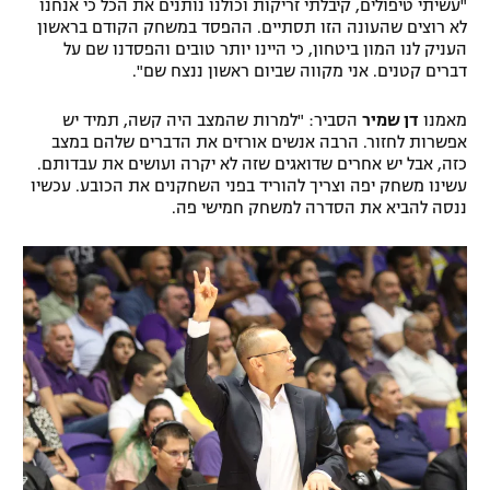
"עשיתי טיפולים, קיבלתי זריקות וכולנו נותנים את הכל כי אנחנו
רשיון להקרנה פומבית לבית עסק
לא רוצים שהעונה הזו תסתיים. ההפסד במשחק הקודם בראשון
העניק לנו המון ביטחון, כי היינו יותר טובים והפסדנו שם על
דברים קטנים. אני מקווה שביום ראשון ננצח שם".
הצטרפות לחבילת הערוצים
מאמנו
דן שמיר
הסביר: "למרות שהמצב היה קשה, תמיד יש
לוח דרושים – ג'ובנט
אפשרות לחזור. הרבה אנשים אורזים את הדברים שלהם במצב
כזה, אבל יש אחרים שדואגים שזה לא יקרה ועושים את עבדותם.
תגיות
עשינו משחק יפה וצריך להוריד בפני השחקנים את הכובע. עכשיו
ננסה להביא את הסדרה למשחק חמישי פה.
המגזין