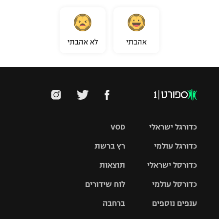
אהבתי
לא אהבתי
כדורגל ישראלי
VOD
כדורגל עולמי
רץ ברשת
ליגת העל
כדורסל ישראלי
תוצאות
ליגת
ליגה לאומית
האלופות
כדורסל עולמי
לוח שידורים
ליגת ווינר
סל
גביע הטוטו
ענפים נוספים
ברחבה
ליגה
NBA
אירופית