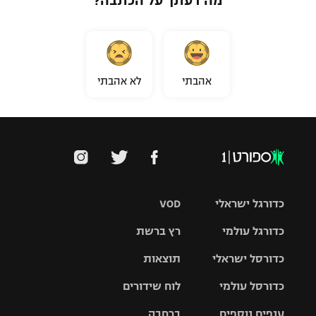
מה דעתך על הכתבה?
אהבתי
לא אהבתי
כדורגל ישראלי
VOD
כדורגל עולמי
רץ ברשת
ליגת העל
כדורסל ישראלי
תוצאות
ליגת
ליגה לאומית
האלופות
כדורסל עולמי
לוח שידורים
ליגת ווינר
סל
גביע הטוטו
ענפים נוספים
ברחבה
ליגה