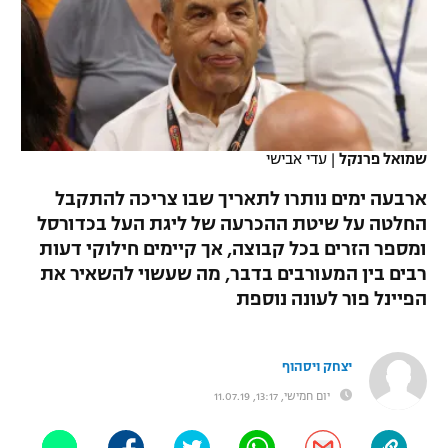
כדורסל נשים
נבחרת ישראל
יורוליג
ליגה ספרדית
טניס
VOD
מכבי תל אביב
מכבי חיפה
יורוקאפ
ליגה איטלקית
כדוריד
הפועל חולון
בית"ר ירושלים
רץ ברשת
ליגה צרפתית
כדורעף
שמואל פרנקל
|
עדי אבישי
הפועל ירושלים
מכבי תל אביב
ליגה הולנדית
ארבעה ימים נותרו לתאריך שבו צריכה להתקבל
שחייה
תוצאות
דני אבדיה
הפועל תל אביב
החלטה על שיטת ההכרעה של ליגת העל בכדורסל
ליגה טורקית
ומספר הזרים בכל קבוצה, אך קיימים חילוקי דעות
ג'ודו
הפועל חיפה
לוח שידורים
רבים בין המעורבים בדבר, מה שעשוי להשאיר את
ליגה סינית
אגרוף
הפיינל פור לעונה נוספת
הפועל באר שבע
ליגה ברזילאית
ברחבה
ספורט אולימפי
מכבי נתניה
יצחק ויסהוף
ליגות נוספות
UFC
יום חמישי, 13:17, 11.07.19
"מעל הליגה" – פודקאסט
בני יהודה
היאבקות WWE