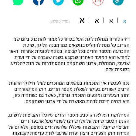
"מחצית בשכונה" – פודקאסט
אופניים
א
א
א
א
(גודל טקסט)
ספורט מוטורי
משתתפים וזוכים בפרסים
דירקטוריון מנהלת ליגת העל בכדורסל אמור להתכנס ביום שני
כדורמים
הקרוב על מנת להחליט בנושאים כמו מבנה הליגה, שיטת
תקנון משתתפים וזוכים בפרסים
טניס
ההכרעה ומספר הזרים בכל קבוצה, בנוסף לסוגיות אחרות. ה-15
פוטבול אמריקאי NFL
לחודש הוא המועד האחרון שנקבע בשנה שעברה על ידי ועדת
תקנון עבור פעילות אלקטרה
שרעבי, המנהלת, ארגון השחקנים וההסתדרות על מנת להכריע
גיימינג E-Sports
בסוגיות אלה.
בייסבול MLB
תקנון עבור פעילות ספורט 1 – "מרלן"
נכון לעכשיו אין הסכמות בנושאים המוזכרים לעיל. חילוקי הדעות
ספורט אתגרי ואקסטרים
הרבים קשורים בעיקר לשאלת מספר הזרים, חוק המתאזרחים
תנאי שימוש
וחוק הצעירים ומונעים הסכמה גורפת, כאשר גם כשתהיה כזו,
אומנויות לחימה
היא תהיה חייבת להיות מאושרת על ידי ארגון השחקנים.
מדיניות פרטיות
גיימינג E-Sports
המחלוקת היא לא רק סביב מספר הזרים שיוכלו הקבוצות לרשום,
הקנס הכספי שיוטל על אלו שירצו לשתף מעל ארבעה זרים
והפיצוי שיקבלו הקבוצות שיכללו שלושה זרים בטופס, אלא גם על
תקנון פעילות ספורט 1
הגדרת חוק הצעירים ורצון ועדת שרעבי לתת עדיפות לקבוצות