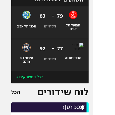
83
-
79
הפועל תל
הסתיים
מכבי תל אביב
אביב
92
-
77
מכבי רעננה
עירוני נס
הסתיים
ציונה
לכל המשחקים >
לוח שידורים
הכל