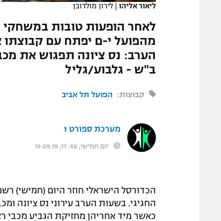
ליאור אליהו
|
לירון מולדובן
המגזין
לאחר הופעות טובות במשחקי ה
מהפועל י-ם יפתח עם קבוצתו א
הערב: נס ציונה תפגוש את מכב
ב"ש - גלבוע/גליל
קבוצות:
הפועל תל אביב
מערכת ספורט 1
יום חמישי, 17:46, 19.09.19
הכדורסל הישראלי חוזר היום (חמישי) רשמ
כאשר מיד אחריהן מחזיקת הגביע מכבי ראש