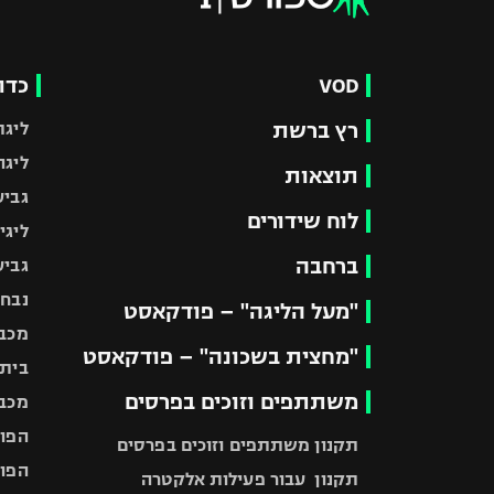
VOD
כדו
רץ ברשת
ליגת
ליגה
תוצאות
גביע
לוח שידורים
ליגי
ברחבה
גביע
נבחר
"מעל הליגה" – פודקאסט
מכבי
"מחצית בשכונה" – פודקאסט
בית"
משתתפים וזוכים בפרסים
מכבי
הפוע
תקנון משתתפים וזוכים בפרסים
הפוע
תקנון עבור פעילות אלקטרה