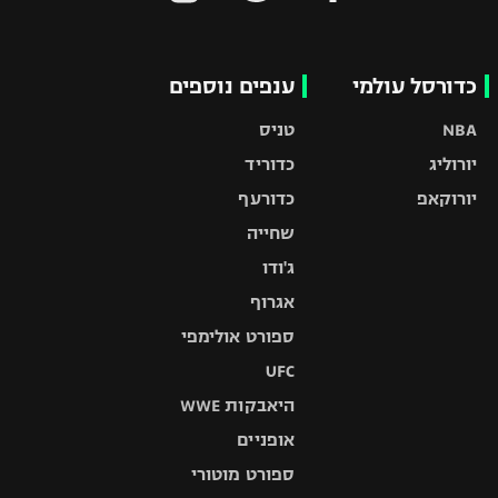
כדורסל עולמי
ענפים נוספים
NBA
טניס
יורוליג
כדוריד
יורוקאפ
כדורעף
שחייה
ג'ודו
אגרוף
ספורט אולימפי
UFC
היאבקות WWE
אופניים
ספורט מוטורי