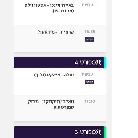
עכשיו
באיירן מינכן - אסטון וילה
(מקוצר 15)
16:55
קרוזיירו - מיראסול
ישיר
עכשיו
זוולה - איאקס (גלוך)
ישיר
17:30
וואלה! תיקתקנו - מבזק
ספורט 9.8