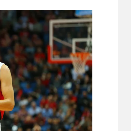
משתתפים וזוכים בפרסים
מכבי ת
הפועל 
תקנון משתתפים וזוכים בפרסים
הפועל 
תקנון עבור פעילות אלקטרה
הפועל 
תקנון עבור פעילות ספורט 1 – "מרלן"
מכבי נ
טניס
בני יהו
גיימינג E-Sports
תנאי שימוש
מדיניות פרטיות
תקנון פעילות ספורט 1
רשיון להקרנה פומבית לבית עסק
הצטרפות לחבילת הערוצים
לוח דרושים – ג'ובנט
תגיות