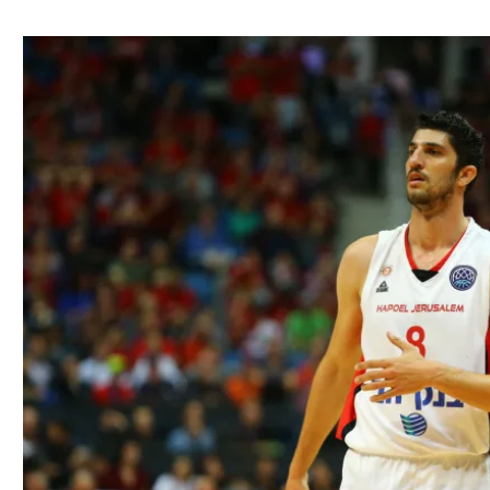
ל אביב
ליגה טורקית
תל אביב
ליגה סינית
חיפה
ליגה ברזילאית
באר שבע
ליגות נוספות
תניה
דה