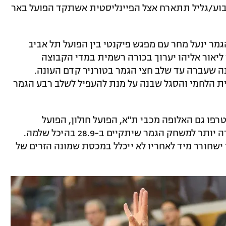
לבוע/גליל תתארח אצל הפיינליסטית אשתקד הפועל באר
ר ינעל מחר עם מפגש פיקנטי בין הפועל תל אביב
יאור אליהו יערוך בכורה רשמית במדי הקבוצה
ה שעברה עד שלב חצי הגמר בטורניר קדם העונה.
ת הלחמי והסגל שבנה על מנת להעפיל לשלב רבע הגמר
פו גם האלופה מכבי ת"א, הפועל חולון, הפועל
ירושלים והפועל אילת ולהן תהיה דרך קצרה יותר למשחק הגמר שיתקיים ב-28.9 בהיכל שלמה.
 ישחורר מיד לאחריו לא ייכלל במכסת שמונה הזרים של