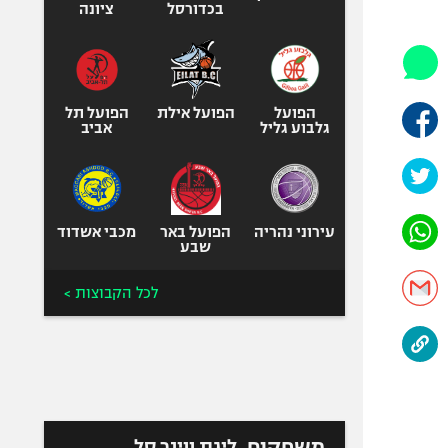
היאבקות WWE
בכדורסל
ציונה
אופניים
ספורט מוטורי
כדורמים
הפועל
הפועל אילת
הפועל תל
פוטבול אמריקאי NFL
גלבוע גליל
אביב
בייסבול MLB
ספורט אתגרי
ואקסטרים
עירוני נהריה
הפועל באר
מכבי אשדוד
אומנויות לחימה
שבע
גיימינג E-Sports
לכל הקבוצות >
משחקים
ליגת ווינר סל