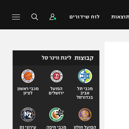
וצאות
לוח שידורים
כדורסל עולמי
ענפים נוספים
קבוצות
ליגת ווינר סל
NBA
טניס
יורוליג
כדוריד
יורוקאפ
כדורעף
שחייה
מכבי תל
הפועל
מכבי ראשון
אביב
ירושלים
לציון
ג'ודו
בכדורסל
אגרוף
ספורט אולימפי
UFC
הפועל חולון
מכבי חיפה
עירוני נס