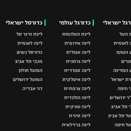
רגל ישראלי
כדורגל עולמי
כדורסל ישראלי
 העל
ליגת האלופות
ליגת ווינר סל
 לאומית
ליגה אירופית
ליגה לאומית
 הטוטו
ליגה אנגלית
כדורסל נשים
ונרים
ליגה גרמנית
מכבי תל אביב
 המדינה
ליגה ספרדית
הפועל חולון
ת ישראל
ליגה איטלקית
הפועל ירושלים
 חיפה
ליגה צרפתית
דני אבדיה
ר ירושלים
ליגה הולנדית
 תל אביב
ליגה טורקית
ל תל אביב
ליגה סינית
ל חיפה
ליגה ברזילאית