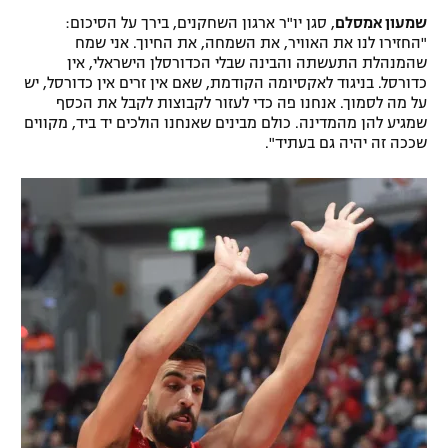
שמעון אמסלם
, סגן יו"ר ארגון השחקנים, בירך על הסיכום:
רשיון להקרנה פומבית לבית עסק
"החזירו לנו את האוויר, את השמחה, את החיוך. אני שמח
שהמנהלת התעשתה והבינה שבלי הכדורסלן הישראלי, אין
הצטרפות לחבילת הערוצים
כדורסל. בניגוד לאקסיומה הקודמת, שאם אין זרים אין כדורסל, יש
על מה לסמוך. אנחנו פה כדי לעזור לקבוצות לקבל את הכסף
לוח דרושים – ג'ובנט
שמגיע להן מהמדינה. כולם מבינים שאנחנו הולכים יד ביד, מקווים
שככה זה יהיה גם בעתיד".
תגיות
המגזין