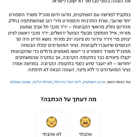
את העונה בסוף פברואר לא ישובו לישראל.
במקביל לפגישה עם השחקנים, נודעו היום מנכ"ל משרד הספורט
יוסי שרעבי, שרת התרבות והספורט מירי רגב (שהשתתפה בחלק
מהדיון) וחלק מראשי הקבוצות – יו"ר מכבי תל אביב שמעון
מזרחי, אייל חומסקי מבעלי הפועל ירושלים, יו"ר מכבי ראשון לציון
יצחק פרי ויו"ר עירוני נס ציונה יניב מזרחי. נושא הדיון היה סך
הכספים שיועברו לקבוצות. נציגי המועדונים קיבלו הבטחה
ממנכ"ל משרד הספורט כי ייעשו מאמצים גדולים כדי שהקבוצות
יקבלו פיצויים כבר בתקופה הקרובה, אך במקרה שהמשחקים
יחודשו – לא יועבר סיוע כספי בתקופה הקרובה. בפגישה אמרו
נציגי המועדונים כי ללא פיצוי, העונה הבאה לא תיפתח.
עוד באותו נושא:
ארגון השחקנים
,
ליגת העל בכדורסל
,
מנהלת הליגה
,
שמעון אמסלם
מה דעתך על הכתבה?
אהבתי
לא אהבתי