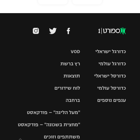
כדורגל ישראלי
VOD
כדורגל עולמי
רץ ברשת
ליגת העל
כדורסל ישראלי
תוצאות
ליגת
ליגה לאומית
האלופות
כדורסל עולמי
לוח שידורים
ליגת ווינר
סל
גביע הטוטו
ענפים נוספים
ברחבה
ליגה
NBA
אירופית
"מעל הליגה" – פודקאסט
ליגה לאומית
ליגיונרים
טניס
יורוליג
ליגה אנגלית
"מחצית בשכונה" – פודקאסט
כדורסל נשים
גביע המדינה
כדוריד
יורוקאפ
ליגה גרמנית
משתתפים וזוכים