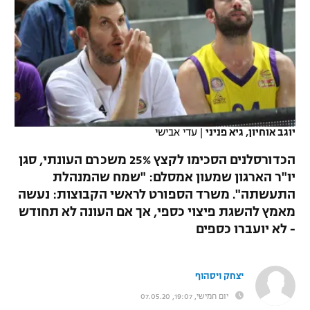
כדורסל נשים
נבחרת ישראל
יורוליג
ליגה ספרדית
טניס
VOD
מכבי תל אביב
מכבי חיפה
יורוקאפ
ליגה איטלקית
כדוריד
הפועל חולון
בית"ר ירושלים
רץ ברשת
ליגה צרפתית
כדורעף
הפועל ירושלים
מכבי תל אביב
ליגה הולנדית
יוגב אוחיון, גיא פניני
|
עדי אבישי
שחייה
תוצאות
דני אבדיה
הפועל תל אביב
הכדורסלנים הסכימו לקצץ 25% משכרם העונתי, סגן
ליגה טורקית
ג'ודו
יו"ר הארגון שמעון אמסלם: "שמח שהמנהלת
הפועל חיפה
לוח שידורים
התעשתה". משרד הספורט לראשי הקבוצות: נעשה
ליגה סינית
אגרוף
מאמץ להשגת פיצוי כספי, אך אם העונה לא תחודש
הפועל באר שבע
- לא יועברו כספים
ליגה ברזילאית
ברחבה
ספורט אולימפי
מכבי נתניה
ליגות נוספות
UFC
יצחק ויסהוף
"מעל הליגה" – פודקאסט
בני יהודה
יום חמישי, 19:07, 07.05.20
היאבקות WWE