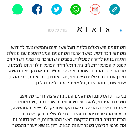
"מחצית בשכונה" – פודקאסט
אופניים
ספורט מוטורי
א
משתתפים וזוכים בפרסים
א
א
א
(גודל טקסט)
כדורמים
תקנון משתתפים וזוכים בפרסים
טניס
השחקנים הישראלים בליגת העל עשו היום (חמישי) צעד לחידוש
משחקי הכדורסל, כאשר ארגון השחקנים הגיע להסכם עם מנהלת
פוטבול אמריקאי NFL
תקנון עבור פעילות אלקטרה
הליגה בנוגע לחזרה לפעילות. בפגישה שנערכה בין נציגי השחקנים
למנכ"ל הפועל ירושלים גיא הראל ויו"ר הפועל חולון איתן לנציאנו,
גיימינג E-Sports
בייסבול MLB
סוכמו פרטי החזרה. שמעון אמסלם ועו"ד יהב ארגמן ייצגו במשא
תקנון עבור פעילות ספורט 1 – "מרלן"
ומתן את הכדורסלנים גיא פניני, יוגב אוחיון, בר טימור, רפי מנקו,
ספורט אתגרי ואקסטרים
איתי שגב, תומר גינת, גיל אמיתי, עוז בלייזר וטל דן.
תנאי שימוש
במסגרת הסיכום, השחקנים הסכימו לקיצוץ רוחבי של 25%
אומנויות לחימה
משכרם העונתי, למעט אלו שמרוויחים שכר נמוך, שזכויותיהם
מדיניות פרטיות
יישמרו. בישיבה הוחלט כי אם הקבוצות יקבלו פיצוי מהממשלה,
גיימינג E-Sports
כ-10% מהכספים יועברו אליהם כדי להשלים חלק משכרם.
הכדורסלנים התנגדו לבקשת ראשי המועדונים, שרצו לסגור גם
תקנון פעילות ספורט 1
את פרטי הקיצוץ בשכר לעונה הבאה. דיון בנושא ייערך בהמשך.