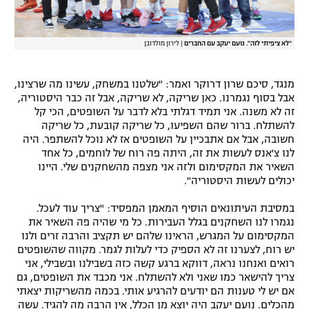
"לא ציפיתי לזה". נועם יעקב עם החברים
|
לירון מולדובן
מנגד, סיכם שרון דרוקר ואמר: "שלטנו במשחק, עשינו מה שרצינו,
אבל בסוף נגמרנו. כאן שריקה, לא שריקה, אבל זה כבר היסטוריה,
זה לא משנה. אני תמיד דגלתי בלא לדבר על השופטים, הכי קל
להשתלח. ברור שהם השפיעו, כל שריקה קובעת, כל שריקה
חשובה, אבל אם אתבכיין על השופטים אז לא נוכל להשתפר. היה
לנו צ'אנס לעשות את זה, היתה פה רוח של לוחמים, כל אחד
השאיר את המקסימום ולזה אני מצפה מהשחקנים שלי. היינו
יכולים לעשות היסטוריה".
במסיבת העיתונאים הוסיף המאמן המפסיד: "צריך עוד לעכל.
נגמרו לנו השחקנים בגלל העבירות. כל מי שהיה פה השאיר את
המקסימום על המגרש, הראינו שלהם יש תקציב והרבה זרים ולנו
יש רוח, לצערנו זה לא הספיק כדי לעלות לגמר. מקווה שהשופטים
רואים ואנחנו נראה, דווקא ברגע קשה כזה בשבילנו ובשבילי, אני
צריך להישאר כמו שאני ולא להשתלח. אני מכבד את השופטים, גם
אם יש לי טענות הם יודעים להרגיע אותי. בכמה מהשריקות יצאתי
מהכלים. נועם יעקב היה יוצא מן הכלל, אין הרבה מה להגיד. עשה