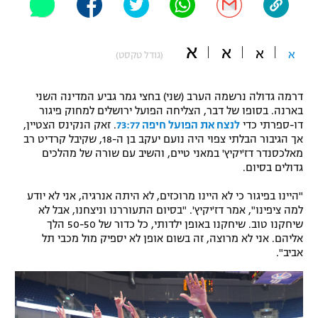
"מחצית בשכונה" – פודקאסט
אופניים
א
א
א
א
(גודל טקסט)
ספורט מוטורי
משתתפים וזוכים בפרסים
דרמה גדולה נרשמה הערב (שני) בחצי גמר גביע המדינה השני
כדורמים
תקנון משתתפים וזוכים בפרסים
בארנה. בסופו של דבר, הצליחה הפועל ירושלים למחוק פיגור
טניס
דו-ספרתי כדי
לנצח את הפועל חיפה 73:77
. זאק הנקינס הצטיין,
פוטבול אמריקאי NFL
אך הגיבור הבלתי צפוי היה נועם יעקב בן ה-18, שקיבל קרדיט רב
תקנון עבור פעילות אלקטרה
מאלכסנדר דז'יקיץ' במאני טיים, והשיב עם שורה של מהלכים
גיימינג E-Sports
בייסבול MLB
גדולים בסיום.
תקנון עבור פעילות ספורט 1 – "מרלן"
"היינו בפיגור כי לא היינו מרוכזים, לא היתה אנרגיה, אני לא יודע
ספורט אתגרי ואקסטרים
למה ציפינו", אמר דז'יקיץ'. "בסיום התעוררנו וניצחנו, אבל לא
תנאי שימוש
שיחקנו טוב. שיחקנו באופן ילדותי, כל כדור של 50-50 הלך
אומנויות לחימה
אליהם. אני לא מרוצה, זה בשום אופן לא יספיק מול מכבי תל
אביב".
מדיניות פרטיות
גיימינג E-Sports
תקנון פעילות ספורט 1