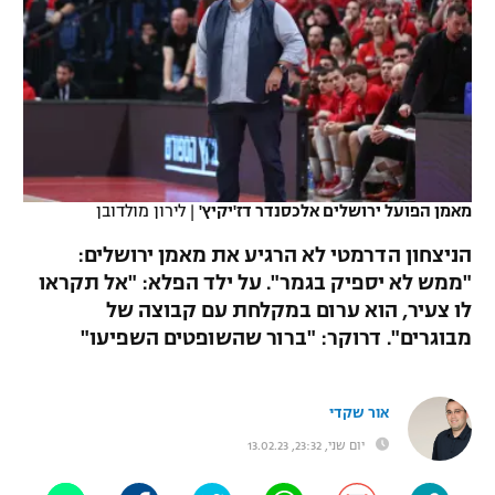
כדורסל נשים
נבחרת ישראל
יורוליג
ליגה ספרדית
טניס
VOD
מכבי תל אביב
מכבי חיפה
יורוקאפ
ליגה איטלקית
כדוריד
הפועל חולון
בית"ר ירושלים
רץ ברשת
ליגה צרפתית
כדורעף
הפועל ירושלים
מכבי תל אביב
ליגה הולנדית
מאמן הפועל ירושלים אלכסנדר דז'יקיץ'
|
לירון מולדובן
שחייה
תוצאות
דני אבדיה
הפועל תל אביב
הניצחון הדרמטי לא הרגיע את מאמן ירושלים:
ליגה טורקית
ג'ודו
"ממש לא יספיק בגמר". על ילד הפלא: "אל תקראו
הפועל חיפה
לוח שידורים
לו צעיר, הוא ערום במקלחת עם קבוצה של
ליגה סינית
אגרוף
מבוגרים". דרוקר: "ברור שהשופטים השפיעו"
הפועל באר שבע
ליגה ברזילאית
ברחבה
ספורט אולימפי
מכבי נתניה
אור שקדי
ליגות נוספות
UFC
"מעל הליגה" – פודקאסט
יום שני, 23:32, 13.02.23
בני יהודה
היאבקות WWE