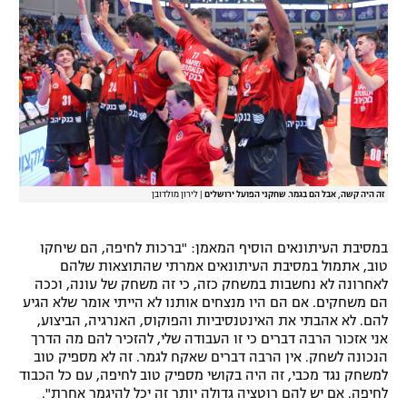
רשיון להקרנה פומבית לבית עסק
הצטרפות לחבילת הערוצים
לוח דרושים – ג'ובנט
תגיות
המגזין
זה היה קשה, אבל הם בגמר. שחקני הפועל ירושלים
|
לירון מולדובן
במסיבת העיתונאים הוסיף המאמן: "ברכות לחיפה, הם שיחקו
טוב, אתמול במסיבת העיתונאים אמרתי שהתוצאות שלהם
לאחרונה לא נחשבות במשחק כזה, כי זה משחק של עונה, וככה
הם משחקים. אם הם היו מנצחים אותנו לא הייתי אומר שלא הגיע
להם. לא אהבתי את האינטנסיביות והפוקוס, האנרגיה, הביצוע,
אני אזכור הרבה דברים כי זו העבודה שלי, להזכיר להם מה הדרך
הנכונה לשחק. אין הרבה דברים שאקח לגמר. זה לא מספיק טוב
למשחק נגד מכבי, זה היה בקושי מספיק טוב לחיפה, עם כל הכבוד
לחיפה. אם יש להם רוטציה גדולה יותר זה יכל להיגמר אחרת".