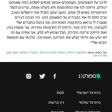
לדבר על השופטים, כשחקנים אנחנו מנסים לשלוט במה שאנחנו
יכולים, הייתה לנו את ההזדמנות ולא ניצלנו אותה, צריכים לנצל
הזדמנויות כשיש לך אותן. נועם יעקב הוביל את ירושלים הערב,
צריך לתת לו את הקרדיט על המשחק הזה. היו הרבה דברים
שעברו לי בראש בהתקפה האחרונה, אני בוטח בחברים שלי
לקבוצה, וויל היה פנוי, הייתה לו הזדמנות נהדרת, אני מאמין בזה,
זאת הייתה זריקה נהדרת, חבל שהוא לא קלע, אני אחיה עם זה.
לא יודע אם הייתי קולע את הזריקה האחרונה. הלכתי עם תחושת
הבטן שלי".
עוד באותו נושא:
אלכסנדר דז'יקיץ'
,
הפועל חיפה בכדורסל
,
הפועל ירושלים
,
נועם יעקב
,
שרון דרוקר
כדורגל ישראלי
VOD
כדורגל עולמי
רץ ברשת
ליגת העל