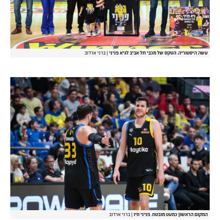
עשה היסטוריה. הטקס של מכבי תל אביב לגיא פניני
|
ברני ארדוב
המקום הראשון כמעט מובטח. פניני וזיו
|
ברני ארדוב