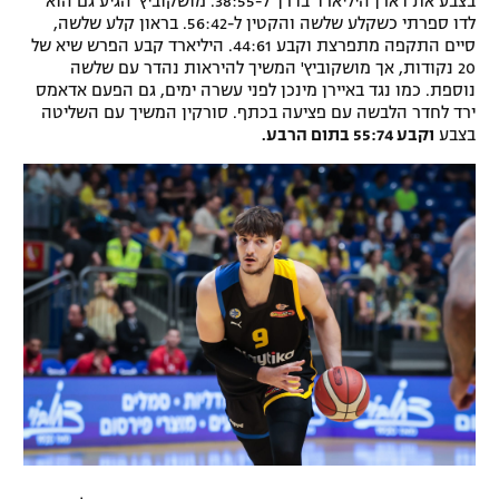
בצבע את דארן היליארד בדרך ל-38:55. מושקוביץ' הגיע גם הוא
לדו ספרתי כשקלע שלשה והקטין ל-56:42. בראון קלע שלשה,
סיים התקפה מתפרצת וקבע 44:61. היליארד קבע הפרש שיא של
20 נקודות, אך מושקוביץ' המשיך להיראות נהדר עם שלשה
נוספת. כמו נגד באיירן מינכן לפני עשרה ימים, גם הפעם אדאמס
ירד לחדר הלבשה עם פציעה בכתף. סורקין המשיך עם השליטה
בצבע
וקבע 55:74 בתום הרבע.