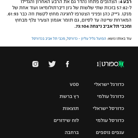
רבע 4:
הצהובים פתחו נהדר גם את הרבע האחרון והגדילו
ל-57:82 בזכות שתי שלשות של ג'ון דיברתולומיאו ועוד אחת של
מנקו. ג'ייק כהן ופניני הצטרפו לחגיגה מחוץ לקשת וזה כבר 61:93.
המארחת שייטה עד לסיום, גם תומר אגמון הצעיר צלף מבחוץ
ומכבי תל אביב ניצחה 73:104.
עוד באותו נושא:
הפועל גליל עליון - כדורסל
,
מכבי תל אביב בכדורסל
כדורגל ישראלי
VOD
כדורגל עולמי
רץ ברשת
ליגת העל
כדורסל ישראלי
תוצאות
ליגת
ליגה לאומית
האלופות
כדורסל עולמי
לוח שידורים
ליגת ווינר
סל
גביע הטוטו
ענפים נוספים
ברחבה
ליגה
NBA