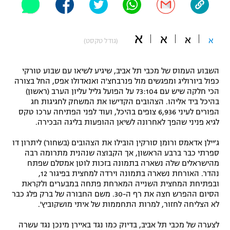
"מחצית בשכונה" – פודקאסט
אופניים
א
א
א
א
(גודל טקסט)
ספורט מוטורי
משתתפים וזוכים בפרסים
כדורמים
השבוע העמוס של מכבי תל אביב, שיגיע לשיאו עם שבוע טורקי
תקנון משתתפים וזוכים בפרסים
כפול ביורוליג ומפגשים מול פנרבחצ'ה ואנאדולו אפס, החל בצורה
טניס
הכי חלקה שיש עם 73:104 על הפועל גליל עליון הערב (ראשון)
פוטבול אמריקאי NFL
בהיכל ביד אליהו. הצהובים הקדישו את המשחק לחגיגות חג
תקנון עבור פעילות אלקטרה
הפורים לעיני 6,936 צופים בהיכל, ועוד לפני הפתיחה ערכו טקס
גיימינג E-Sports
בייסבול MLB
לגיא פניני שהפך לאחרונה לשיאן ההופעות בליגה הבכירה.
תקנון עבור פעילות ספורט 1 – "מרלן"
ג'יילן אדאמס ורומן סורקין הובילו את הצהובים (בשחור) ליתרון דו
ספורט אתגרי ואקסטרים
תנאי שימוש
ספרתי כבר ברבע הראשון, אך הקבוצה שנהנית מתרומה רבה
מהישראלים שלה נשארה בתמונה בזכות לוטן אמסלם שפתח
אומנויות לחימה
נהדר. האורחת נשארה בתמונה וירדה למחצית בפיגור 12,
ובפתיחת המחצית השנייה המארחת פתחה במבערים ולקראת
מדיניות פרטיות
גיימינג E-Sports
הסיום ההפרש חצה את רף ה-30. משם החבורה של ברק פלג כבר
לא הצליחה לחזור, למרות התחממות של איתי מושקוביץ'.
תקנון פעילות ספורט 1
לצערה של מכבי תל אביב, בדיוק כמו נגד באיירן מינכן נגד עשרה