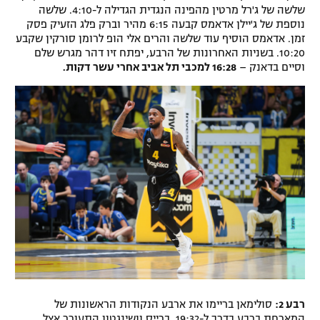
שלשה של ג'רל מרטין מהפינה הנגדית הגדילה ל-4:10. שלשה
נוספת של ג'יילן אדאמס קבעה 6:15 מהיר וברק פלג הזעיק פסק
זמן. אדאמס הוסיף עוד שלשה והרים אלי הופ לרומן סורקין שקבע
10:20. בשניות האחרונות של הרבע, יפתח זיו דהר מגרש שלם
וסיים בדאנק –
16:28 למכבי תל אביב אחרי עשר דקות.
רבע 2:
סולימאן בריימו את ארבע הנקודות הראשונות של
המארחת ברבע בדרך ל-19:32. ברייס וושינגטון התעורר אצל