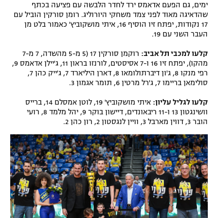
ימים, גם הפעם אדאמס ירד לחדר הלבשה עם פציעה בכתף
רשיון להקרנה פומבית לבית עסק
שהדאיגה מאוד לפני צמד משחקי היורוליג. רומן סורקין הוביל עם
17 נקודות, יפתח זיו הוסיף 16, איתי מושקוביץ' כאמור בלט מן
העבר השני עם 19.
הצטרפות לחבילת הערוצים
קלעו למכבי תל אביב:
רוקמן סורקין 17 (5 מ-5 מהשדה, 7 מ-7
לוח דרושים – ג'ובנט
מהקו), יפתח זיו 16 ו-7 אסיסטים, לורנזו בראון 11, ג'יילן אדאמס 9,
רפי מנקו 8, ג'ון דיברתולומאו 8, דארן היליארד 7, ג'ייק כהן 7,
תגיות
סולימאן בריימו 7, ג'רל מרטין 6, תומר אגמון 3.
קלעו לגליל עליון:
איתי מושקוביץ' 19, לוטן אמסלם 14, ברייס
המגזין
וושינגטון 13 ו-11 ריבאונדים, דיישון בוקר 9, יהל מלמד 8, רועי
הובר 3, דווין מארבל 3, וויין לנגסטון 2, רון כהן 2.