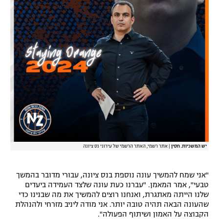
רשיון להקרנה פומבית לבית עסק
הצטרפות לחבילת הערוצים
לוח דרושים – ג'ובנט
תגיות
המגזין
יש המשכיות. חסין
|
אתר רשמי, האתר הרשמי של עירוני נס ציונה
"אני שמח להמשיך עונה נוספת בנס ציונה, עבורי מדובר בהמשך
טבעי", אמר המאמן. "עברנו כעת עונה שלצד העמידה ביעדים
שלנו הייתה מאתגרת, ואנחנו רוצים להמשיך את מה שבנינו כדי
שהעונה הבאה תהיה טובה יותר. אני מודה ליניב מזרחי ולהנהלת
הקבוצה על האמון ושיתוף הפעולה".