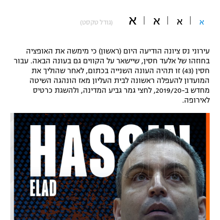
"מחצית בשכונה" – פודקאסט
א
א
אופניים
א
א
(גודל טקסט)
ספורט מוטורי
משתתפים וזוכים בפרסים
עירוני נס ציונה הודיעה היום (ראשון) כי מימשה את האופציה
בחוזהו של אלעד חסין, שיישאר על הקווים גם בעונה הבאה. עבור
כדורמים
חסין (43) זו תהיה העונה השנייה בכתום, לאחר שהוליך את
תקנון משתתפים וזוכים בפרסים
טניס
המועדון להעפלה ראשונה לבית העליון מאז הונהגה השיטה
מחדש ב-2019/20, לחצי גמר גביע המדינה, ולהשגת כרטיס
פוטבול אמריקאי NFL
תקנון עבור פעילות אלקטרה
לאירופה.
גיימינג E-Sports
בייסבול MLB
תקנון עבור פעילות ספורט 1 – "מרלן"
ספורט אתגרי ואקסטרים
תנאי שימוש
אומנויות לחימה
מדיניות פרטיות
גיימינג E-Sports
תקנון פעילות ספורט 1