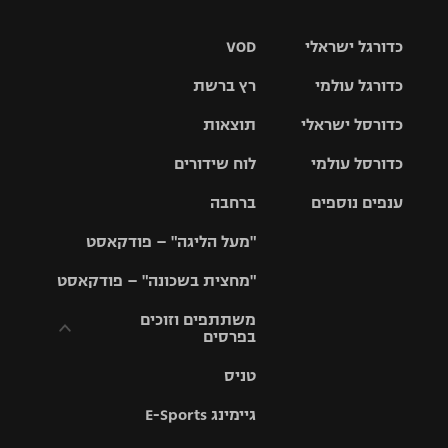
כדורגל ישראלי
VOD
כדורגל עולמי
רץ ברשת
ליגת העל
כדורסל ישראלי
תוצאות
ליגת
ליגה לאומית
האלופות
כדורסל עולמי
לוח שידורים
ליגת ווינר
סל
גביע הטוטו
ענפים נוספים
ברחבה
ליגה
NBA
אירופית
"מעל הליגה" – פודקאסט
ליגה לאומית
ליגיונרים
טניס
יורוליג
ליגה אנגלית
"מחצית בשכונה" – פודקאסט
כדורסל נשים
גביע המדינה
כדוריד
יורוקאפ
ליגה גרמנית
משתתפים וזוכים
בפרסים
מכבי תל
נבחרת
כדורעף
אביב
ישראל
ליגה
טניס
ספרדית
תקנון משתתפים
שחייה
הפועל חולון
מכבי חיפה
וזוכים בפרסים
גיימינג E-Sports
ליגה
איטלקית