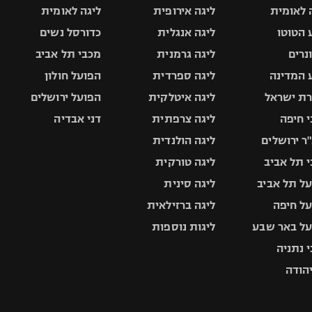
 לאומית
ליגה אירופית
ליגה לאומית
 הטוטו
ליגה אנגלית
כדורסל נשים
ונרים
ליגה גרמנית
מכבי תל אביב
 המדינה
ליגה ספרדית
הפועל חולון
ת ישראל
ליגה איטלקית
הפועל ירושלים
 חיפה
ליגה צרפתית
דני אבדיה
ר ירושלים
ליגה הולנדית
 תל אביב
ליגה טורקית
ל תל אביב
ליגה סינית
ל חיפה
ליגה ברזילאית
ל באר שבע
ליגות נוספות
 נתניה
יהודה