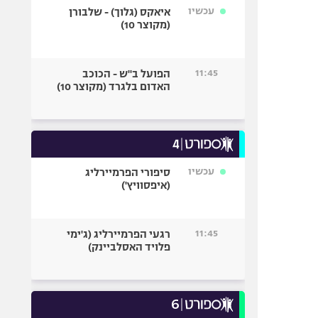
עכשיו
איאקס (גלוך) - שלבורן
(מקוצר 10)
11:45
הפועל ב"ש - הכוכב
האדום בלגרד (מקוצר 10)
עכשיו
סיפורי הפרמיירליג
(איפסוויץ')
11:45
רגעי הפרמיירליג (ג'ימי
פלויד האסלביינק)