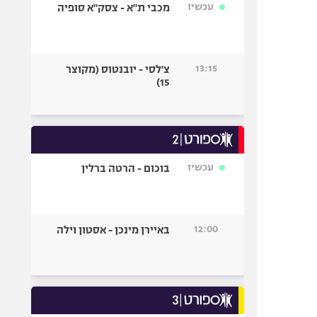
עכשיו
מכבי ת"א - צסק"א סופיה
13:15
צ'לסי - יובנטוס (מקוצר
15)
עכשיו
בוכום - הרטה ברלין
12:00
באיירן מינכן - אסטון וילה