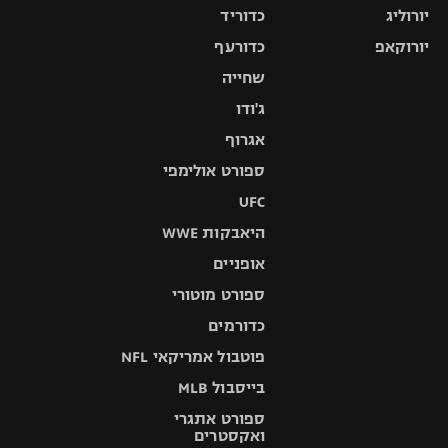
יורוליג
כדוריד
יורוקאפ
כדורעף
שחייה
ג'ודו
אגרוף
ספורט אולימפי
UFC
היאבקות WWE
אופניים
ספורט מוטורי
כדורמים
פוטבול אמריקאי NFL
בייסבול MLB
ספורט אתגרי
ואקסטרים