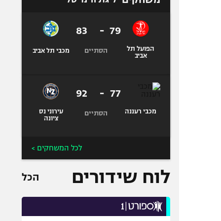
83
-
79
הפועל תל
הסתיים
מכבי תל אביב
אביב
92
-
77
מכבי רעננה
עירוני נס
הסתיים
ציונה
לכל המשחקים >
לוח שידורים
הכל