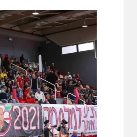
משתתפים וזוכים בפרסים
מכבי ת
הפועל 
תקנון משתתפים וזוכים בפרסים
הפועל 
תקנון עבור פעילות אלקטרה
הפועל 
תקנון עבור פעילות ספורט 1 – "מרלן"
מכבי נ
טניס
בני יהו
גיימינג E-Sports
תנאי שימוש
מדיניות פרטיות
תקנון פעילות ספורט 1
רשיון להקרנה פומבית לבית עסק
הצטרפות לחבילת הערוצים
לוח דרושים – ג'ובנט
תגיות