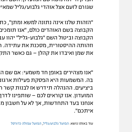
שגורם לזעם אצל אוהדי גלבוע/גליל שמאי
"הזהות שלנו אינה נתונה למשא ומתן", כת
הקבוצה בשם האוהדים כולם, "אנו תומכים
הקבוצה וביטול השם "גלבוע-גליל" יהוו ע
וזהותה ההיסטורית, מסכנת את עתידה. רא
את שמן ואיבדו את קהלן – גם כאשר התקצ
"אנו מצהירים באופן חד משמעי: אם שם הק
בה. המשמעות היא הפסקת פעילות ארגוני
ביציעים. ההנהלה תידרש אז לבנות קשר ח
המועדון. אנו קוראים לכם – שותפינו לדר
אנחנו בעד התחדשות, אך לא על חשבון מהו
איתכם".
עוד באותו נושא:
הפועל גלבוע/גליל
,
הפועל עפולה כדורסל