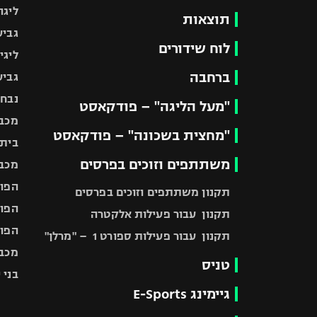
ליגה
תוצאות
גביע
לוח שידורים
ליגי
ברחבה
גביע
נבחר
"מעל הליגה" – פודקאסט
מכבי
"מחצית בשכונה" – פודקאסט
בית"
משתתפים וזוכים בפרסים
מכבי
הפוע
תקנון משתתפים וזוכים בפרסים
הפוע
תקנון עבור פעילות אלקטרה
הפוע
תקנון עבור פעילות ספורט 1 – "מרלן"
מכבי
טניס
בני 
גיימינג E-Sports