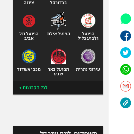
היאבקות WWE
בכדורסל
ציונה
אופניים
ספורט מוטורי
כדורמים
הפועל
הפועל אילת
הפועל תל
פוטבול אמריקאי NFL
גלבוע גליל
אביב
בייסבול MLB
ספורט אתגרי
ואקסטרים
עירוני נהריה
הפועל באר
מכבי אשדוד
אומנויות לחימה
שבע
גיימינג E-Sports
לכל הקבוצות >
משחקים
ליגת ווינר סל