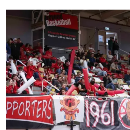
ל אביב
ליגה טורקית
תל אביב
ליגה סינית
חיפה
ליגה ברזילאית
באר שבע
ליגות נוספות
תניה
דה