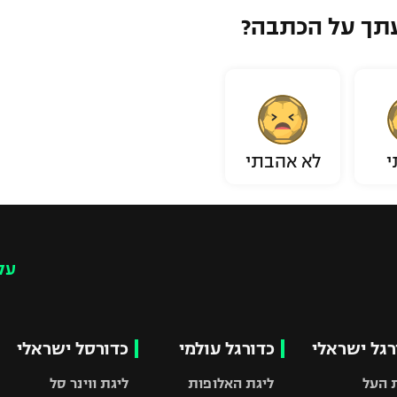
תך על הכתבה?
י
לא אהבתי
עק
רגל ישראלי
כדורגל עולמי
כדורסל ישראלי
 העל
ליגת האלופות
ליגת ווינר סל