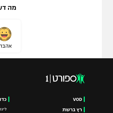
מה דע
אהבת
VOD
כדו
רץ ברשת
ליגת