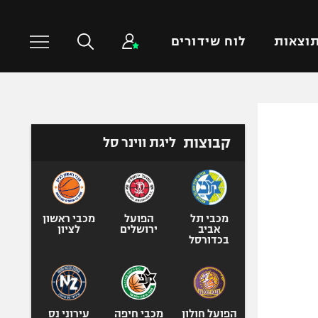
וצאות
לוח שידורים
כדורסל עולמי
ענפים נוספים
קבוצות
ליגת ווינר סל
NBA
טניס
יורוליג
כדוריד
יורוקאפ
כדורעף
שחייה
מכבי תל
הפועל
מכבי ראשון
אביב
ירושלים
לציון
ג'ודו
בכדורסל
אגרוף
ספורט אולימפי
UFC
הפועל חולון
מכבי חיפה
עירוני נס