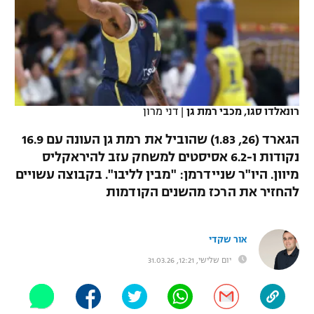
כדורסל נשים
נבחרת ישראל
יורוליג
ליגה ספרדית
טניס
VOD
מכבי תל אביב
מכבי חיפה
יורוקאפ
ליגה איטלקית
כדוריד
הפועל חולון
בית"ר ירושלים
רץ ברשת
ליגה צרפתית
כדורעף
רונאלדו סגו, מכבי רמת גן
|
דני מרון
הפועל ירושלים
מכבי תל אביב
ליגה הולנדית
הגארד (26, 1.83) שהוביל את רמת גן העונה עם 16.9
שחייה
תוצאות
דני אבדיה
הפועל תל אביב
נקודות ו-6.2 אסיסטים למשחק עזב להיראקליס
ליגה טורקית
מיוון. היו"ר שניידרמן: "מבין לליבו". בקבוצה עשויים
ג'ודו
הפועל חיפה
לוח שידורים
להחזיר את הרכז מהשנים הקודמות
ליגה סינית
אגרוף
הפועל באר שבע
ליגה ברזילאית
ברחבה
אור שקדי
ספורט אולימפי
מכבי נתניה
יום שלישי, 12:21, 31.03.26
ליגות נוספות
UFC
"מעל הליגה" – פודקאסט
בני יהודה
היאבקות WWE