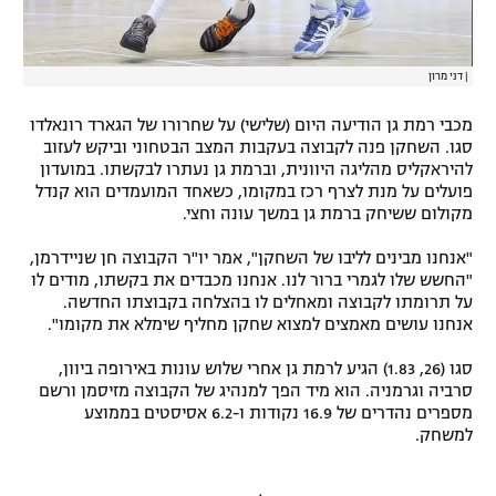
רשיון להקרנה פומבית לבית עסק
|
דני מרון
הצטרפות לחבילת הערוצים
מכבי רמת גן הודיעה היום (שלישי) על שחרורו של הגארד רונאלדו
לוח דרושים – ג'ובנט
סגו. השחקן פנה לקבוצה בעקבות המצב הבטחוני וביקש לעזוב
להיראקליס מהליגה היוונית, וברמת גן נעתרו לבקשתו. במועדון
תגיות
פועלים על מנת לצרף רכז במקומו, כשאחד המועמדים הוא קנדל
מקולום ששיחק ברמת גן במשך עונה וחצי.
המגזין
"אנחנו מבינים לליבו של השחקן", אמר יו"ר הקבוצה חן שניידרמן,
"החשש שלו לגמרי ברור לנו. אנחנו מכבדים את בקשתו, מודים לו
על תרומתו לקבוצה ומאחלים לו בהצלחה בקבוצתו החדשה.
אנחנו עושים מאמצים למצוא שחקן מחליף שימלא את מקומו".
סגו (26, 1.83) הגיע לרמת גן אחרי שלוש עונות באירופה ביוון,
סרביה וגרמניה. הוא מיד הפך למנהיג של הקבוצה מזיסמן ורשם
מספרים נהדרים של 16.9 נקודות ו-6.2 אסיסטים בממוצע
למשחק.