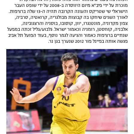
מוכרת על ידי פיב"א מיום היווסדה ב-2008 על ידי שופט העבר
רשיון להקרנה פומבית לבית עסק
הישראלי שי שטריקס והעונה הקרובה תהיה ה-13 שלה ברציפות.
לאורך השנים שיחקו בה קבוצות מבולגריה, קרואטיה, סרביה,
הצטרפות לחבילת הערוצים
צפון מקדוניה, מונטנגרו, יוון, קוסובו, בוסניה והרצגובינה,
אלבניה, קזחסטן, רומניה וכאמור ישראל. גלבוע/גליל זכתה במפעל
שנתיים ברציפות כאמור והגיעה לגמר נוסף, בעוד הפועל תל אביב
לוח דרושים – ג'ובנט
פגשה אותה בפיינל פור 2012 שנערך בגן נר.
תגיות
המגזין