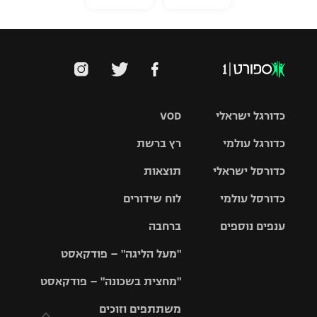
כדורגל ישראלי
VOD
כדורגל עולמי
רץ ברשת
ליגת העל
כדורסל ישראלי
תוצאות
ליגת
ליגה לאומית
האלופות
כדורסל עולמי
לוח שידורים
ליגת ווינר
סל
גביע הטוטו
ענפים נוספים
ברחבה
ליגה
NBA
אירופית
"מעל הליגה" – פודקאסט
ליגה לאומית
ליגיונרים
טניס
יורוליג
ליגה אנגלית
"מחצית בשכונה" – פודקאסט
כדורסל נשים
גביע המדינה
כדוריד
יורוקאפ
ליגה גרמנית
משתתפים וזוכים