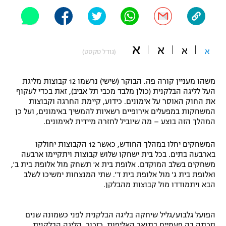
"מחצית בשכונה" – פודקאסט
אופניים
ספורט מוטורי
א
משתתפים וזוכים בפרסים
א
א
א
(גודל טקסט)
כדורמים
תקנון משתתפים וזוכים בפרסים
טניס
משהו מעניין קורה פה. הבוקר (שישי) נרשמו 12 קבוצות מליגת
העל לליגה הבלקנית (כולן מלבד מכבי תל אביב), זאת בכדי לעקוף
פוטבול אמריקאי NFL
תקנון עבור פעילות אלקטרה
את החוק האוסר על אימונים. כידוע, קיימת החרגה וקבוצות
המשחקות במפעלים אירופיים רשאיות להמשיך באימונים, ועל כן
גיימינג E-Sports
בייסבול MLB
המהלך הזה בוצע – מה שיוביל לחזרה מיידית לאימונים.
תקנון עבור פעילות ספורט 1 – "מרלן"
ספורט אתגרי ואקסטרים
המשחקים יחלו במהלך החודש, כאשר 12 הקבוצות יחולקו
תנאי שימוש
בארבעה בתים. בכל בית ישחקו שלוש קבוצות ויתקיימו ארבעה
משחקים בשלב המוקדם. אלופת בית א' תשחק מול אלופת בית ב',
אומנויות לחימה
ואלופת בית ג' מול אלופת בית ד'. שתי המנצחות ימשיכו לשלב
מדיניות פרטיות
הבא ויתמודדו מול קבוצות מהבלקן.
גיימינג E-Sports
תקנון פעילות ספורט 1
הפועל גלבוע/גליל שיחקה בליגה הבלקנית לפני כשמונה שנים
וזכתה בה פעמיים בתואר האליפות. כזכור, הליגה הבלקנית