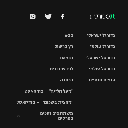
כדורגל ישראלי
VOD
כדורגל עולמי
רץ ברשת
ליגת העל
כדורסל ישראלי
תוצאות
ליגת
ליגה לאומית
האלופות
כדורסל עולמי
לוח שידורים
ליגת ווינר
סל
גביע הטוטו
ענפים נוספים
ברחבה
ליגה
NBA
אירופית
"מעל הליגה" – פודקאסט
ליגה לאומית
ליגיונרים
טניס
יורוליג
ליגה אנגלית
"מחצית בשכונה" – פודקאסט
כדורסל נשים
גביע המדינה
כדוריד
יורוקאפ
ליגה גרמנית
משתתפים וזוכים
בפרסים
מכבי תל
נבחרת
כדורעף
אביב
ישראל
ליגה