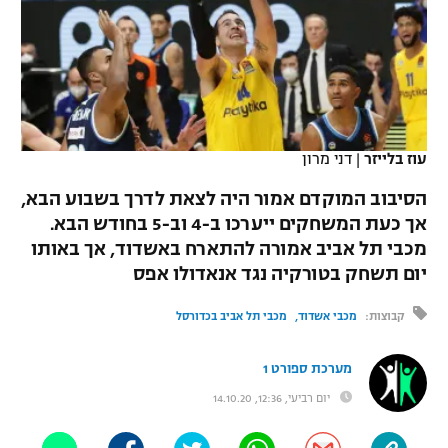
כדורסל נשים
נבחרת ישראל
יורוליג
ליגה ספרדית
טניס
VOD
מכבי תל אביב
מכבי חיפה
יורוקאפ
ליגה איטלקית
כדוריד
הפועל חולון
בית"ר ירושלים
רץ ברשת
ליגה צרפתית
כדורעף
עוז בלייזר
|
דני מרון
הפועל ירושלים
מכבי תל אביב
ליגה הולנדית
הסיבוב המוקדם אמור היה לצאת לדרך בשבוע הבא,
שחייה
תוצאות
דני אבדיה
הפועל תל אביב
אך כעת המשחקים ייערכו ב-4 וב-5 בחודש הבא.
ליגה טורקית
מכבי תל אביב אמורה להתארח באשדוד, אך באותו
ג'ודו
הפועל חיפה
לוח שידורים
יום תשחק בטורקיה נגד אנאדולו אפס
ליגה סינית
אגרוף
הפועל באר שבע
קבוצות:
מכבי אשדוד
מכבי תל אביב בכדורסל
ליגה ברזילאית
ברחבה
ספורט אולימפי
מכבי נתניה
מערכת ספורט 1
ליגות נוספות
UFC
יום רביעי, 12:36, 14.10.20
"מעל הליגה" – פודקאסט
בני יהודה
היאבקות WWE