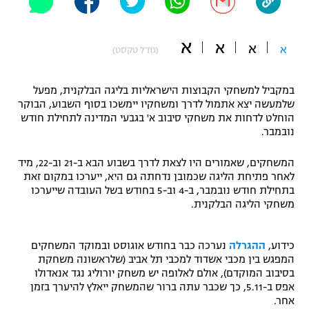
"מחצית בשכונה" – פודקאסט
אופניים
א
א
א
א
(גודל טקסט)
ספורט מוטורי
משתתפים וזוכים בפרסים
במקביל למשחקי הקבוצות הישראליות בליגה הבלקנית, מפעל
כדורמים
שלמעשה יצא אתמול לדרך ומשחקיו יימשכו בסוף השבוע, הבוקר
תקנון משתתפים וזוכים בפרסים
טניס
הוחלט לדחות את משחקי סיבוב א' בגבעי המדינה לתחילת חודש
פוטבול אמריקאי NFL
נובמבר.
תקנון עבור פעילות אלקטרה
גיימינג E-Sports
בייסבול MLB
המשחקים, שאמורים היו לצאת לדרך בשבוע הבא ב-21 וב-22, מיד
תקנון עבור פעילות ספורט 1 – "מרלן"
לאחר פתיחת הליגה שכמובן נדחתה גם היא, ייערכו במקום זאת
בתחילת חודש נובמבר, ב-4 וב-5 בחודש בשל העובדה שייערכו
ספורט אתגרי ואקסטרים
משחקי הליגה הבלקנית.
תנאי שימוש
אומנויות לחימה
כידוע,
ההגרלה
נערכה כבר בחודש אוגוסט ובמוקד המשחקים
מדיניות פרטיות
המפגש בין מכבי אשדוד למכבי תל אביב (שלראשונה משחקת
גיימינג E-Sports
בסיבוב המוקדם), אולם לאלופה יש משחק יורוליג נגד אנאדולו
אפס ב-5.11, כך שכבר עתה ברור שהמשחק ייאלץ להיערך בזמן
תקנון פעילות ספורט 1
אחר.