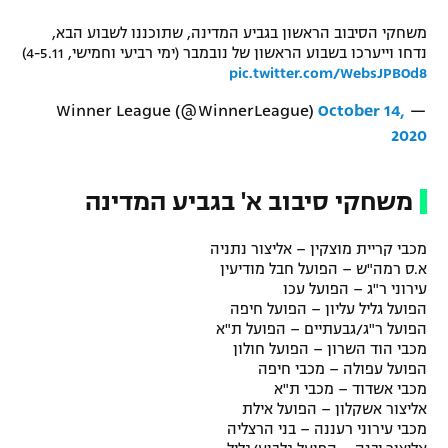
רשיון להקרנה פומבית לבית עסק
משחקי הסיבוב הראשון בגביע המדינה, שתוכננו לשבוע הבא,
נדחו וייערכו בשבוע הראשון של נובמבר (ימי רביעי וחמישי, 4-5.11)
הצטרפות לחבילת הערוצים
pic.twitter.com/WebsJPBOd8
October 14,
— Winner League (@WinnerLeague)
לוח דרושים – ג'ובנט
2020
תגיות
משחקי סיבוב א' בגביע המדינה
המגזין
מכבי קריית מוצקין – אליצור נתניה
א.ס רמה"ש – הפועל חבל מודיעין
עירוני ר"ג – הפועל עכו
הפועל גליל עליון – הפועל חיפה
הפועל ר"ג/גבעתיים – הפועל ת"א
מכבי הוד השרון – הפועל חולון
הפועל עפולה – מכבי חיפה
מכבי אשדוד – מכבי ת"א
אליצור אשקלון – הפועל אילת
מכבי עירוני רעננה – בני הרצליה