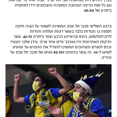
בברך ולהיעדרות ממושכת ואף הודיעו כי יעבור מחר בדיקת MRI.
עם כל זאת הריצה הצהובה המשיכה והצהובים ירדו למחצית
רשיון להקרנה פומבית לבית עסק
ביתרון של
30:50
.
הצטרפות לחבילת הערוצים
ברבע השלישי מכבי תל אביב המשיכה לשמור על הגנה חזקה
וספגה 12 נקודות בלבד בעשר דקות ועלתה והודות
לוח דרושים – ג'ובנט
לדיברתולומאו, ג'ונס ובראיינט הרבע נגמר ביתרון
42:75
. עשר
הדקות האחרונות היו גארבג' טיים אחד ארוך. עידן אלבר הצעיר
תגיות
נכנס למגרש והצהובים המשיכו להגדיל את ההפרש עד שהגיע
לשיאו ל-46. זה נגמר בניצחון
63:107
מוחץ של מכבי תל אביב על
המגזין
נהריה.