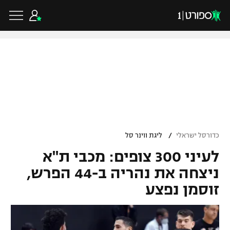
כדורגל ישראלי
ליגת העל
כדורגל עולמי
/
כדורסל ישראלי
ליגת ווינר סל
ליגה לאומית
לעיני 300 צופים: מכבי ת"א
ליגת האלופות
כדורסל ישראלי
גביע הטוטו
ניצחה את נהריה ב-44 הפרש,
ליגה אירופית
זוסמן נפצע
ליגת ווינר סל
ליגיונרים
כדורסל עולמי
ליגה אנגלית
ליגה לאומית
גביע המדינה
NBA
ליגה גרמנית
ענפים נוספים