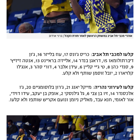
אוהדי מכבי תל אביב במשחק הראשון לאחר חזרת הקהל
|
ברני ארדוב‎
קלעו למכבי תל אביב
: כריס ג'ונס 17, עוז בלייזר 16, ג'ון
דיברתולומאו 15, דראגן בנדר 14, אלייז'ה בראיינט 13, אנטה ז'יז'יץ'
9, סנדי כהן 8, טי ג'יי קליין 6, עידן אלבר 4, דורי סהר 3, אנג'לו
קלויארו 2, יובל זוסמן שותף ולא קלע.
קלעו לעירוני נהריה
: מייקל יאנג 21, ג'רון בלוסומגיים 20, ג'ו
אלכסנדר 14, זיו בן צבי 6, גל גילנסקי 2, אופק בן יעקב, עידו דוידי,
אור לאומי, חנא עבד, מאליק ניומן ונועם אקריש שותפו ולא קלעו.