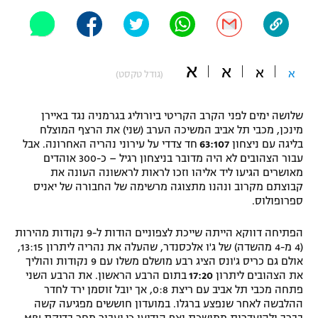
"מחצית בשכונה" – פודקאסט
אופניים
ספורט מוטורי
משתתפים וזוכים בפרסים
א
א
א
א
(גודל טקסט)
כדורמים
תקנון משתתפים וזוכים בפרסים
טניס
שלושה ימים לפני הקרב הקריטי ביורוליג בגרמניה נגד באיירן
מינכן, מכבי תל אביב המשיכה הערב (שני) את הרצף המוצלח
פוטבול אמריקאי NFL
תקנון עבור פעילות אלקטרה
בליגה עם ניצחון
63:107
חד צדדי על עירוני נהריה האחרונה. אבל
עבור הצהובים לא היה מדובר בניצחון רגיל – כ-300 אוהדים
גיימינג E-Sports
בייסבול MLB
מאושרים הגיעו ליד אליהו וזכו לראות לראשונה העונה את
תקנון עבור פעילות ספורט 1 – "מרלן"
קבוצתם מקרוב ונהנו מתצוגה מרשימה של החבורה של יאניס
ספורט אתגרי ואקסטרים
ספרופולוס.
תנאי שימוש
הפתיחה דווקא הייתה שייכת לצפוניים הודות ל-9 נקודות מהירות
אומנויות לחימה
(4 מ-4 מהשדה) של ג'ו אלכסנדר, שהעלה את נהריה ליתרון 13:15,
מדיניות פרטיות
אולם גם כריס ג'ונס הציג רבע מושלם משלו עם 9 נקודות והוליך
גיימינג E-Sports
את הצהובים ליתרון
17:20
בתום הרבע הראשון. את הרבע השני
פתחה מכבי תל אביב עם ריצת 0:8, אך יובל זוסמן ירד לחדר
תקנון פעילות ספורט 1
ההלבשה לאחר שנפצע ברגלו. במועדון חוששים מפגיעה קשה