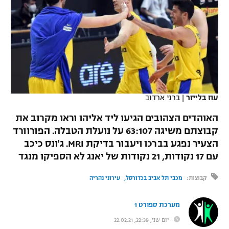
כדורסל נשים
נבחרת ישראל
יורוליג
ליגה ספרדית
טניס
VOD
מכבי תל אביב
מכבי חיפה
יורוקאפ
ליגה איטלקית
כדוריד
הפועל חולון
בית"ר ירושלים
רץ ברשת
ליגה צרפתית
כדורעף
הפועל ירושלים
מכבי תל אביב
ליגה הולנדית
עוז בלייזר
|
ברני ארדוב‎
שחייה
תוצאות
דני אבדיה
הפועל תל אביב
האוהדים הצהובים הגיעו ליד אליהו וראו מקרוב את
ליגה טורקית
ג'ודו
קבוצתם משיגה 63:107 על נועלת הטבלה. הפורוורד
הפועל חיפה
לוח שידורים
הצעיר נפגע בברכו ויעבור בדיקת MRI. ג'ונס כיכב
ליגה סינית
אגרוף
עם 17 נקודות, 21 נקודות של יאנג לא הספיקו מנגד
הפועל באר שבע
ליגה ברזילאית
ברחבה
ספורט אולימפי
קבוצות:
מכבי תל אביב בכדורסל
עירוני נהריה
מכבי נתניה
ליגות נוספות
UFC
מערכת ספורט 1
"מעל הליגה" – פודקאסט
בני יהודה
יום שני, 22:39, 22.02.21
היאבקות WWE