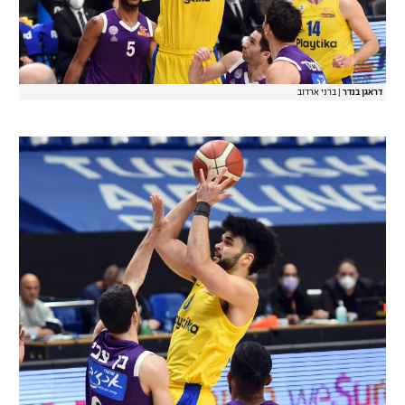
דראגן בנדר
|
ברני ארדוב‎