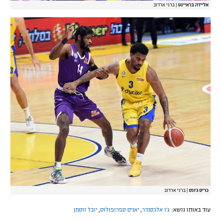
אלייז'ה בראיינט
|
ברני ארדוב‎
כריס ג'ונס
|
ברני ארדוב‎
עוד באותו נושא:
ג'ו אלכסנדר
,
יאניס ספרופולוס
,
יובל זוסמן