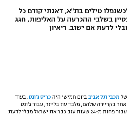
"כשנפלו טילים בת"א, דאגתי קודם כל
יין בשלבי ההכרעה על האליפות, חגג
לי לדעת אם ישוב. ריאיון
של
מכבי תל אביב
ביום חמישי היה
כריס ג'ונס
. בעוד
אחר בקריירה שלהם, מלבד עוז בלייזר, עבור ג'ונס
הייתה זו זכייה ראשונה. הוא חגג ונהנה, וכעבור פחות מ-24 שעות עזב כבר את ישראל מבלי לדעת