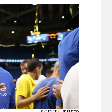
הפועל 
תקנון משתתפים וזוכים בפרסים
הפועל 
תקנון עבור פעילות אלקטרה
הפועל 
תקנון עבור פעילות ספורט 1 – "מרלן"
מכבי נ
טניס
בני יהו
גיימינג E-Sports
תנאי שימוש
מדיניות פרטיות
תקנון פעילות ספורט 1
רשיון להקרנה פומבית לבית עסק
הצטרפות לחבילת הערוצים
לוח דרושים – ג'ובנט
תגיות
כריס ג'ונס
|
אודי ציטיאט
המגזין