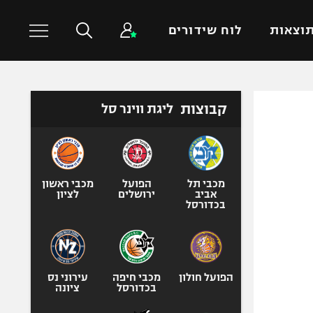
וצאות
לוח שידורים
כדורסל עולמי
ענפים נוספים
קבוצות
ליגת ווינר סל
NBA
טניס
יורוליג
כדוריד
יורוקאפ
כדורעף
מכבי תל
הפועל
מכבי ראשון
אביב
ירושלים
לציון
שחייה
בכדורסל
ג'ודו
אגרוף
ספורט אולימפי
הפועל חולון
מכבי חיפה
עירוני נס
UFC
בכדורסל
ציונה
היאבקות WWE