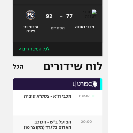
92
-
77
מכבי רעננה
עירוני נס
הסתיים
ציונה
לכל המשחקים >
לוח שידורים
הכל
עכשיו
מכבי ת"א - צסק"א סופיה
20:00
הפועל ב"ש - הכוכב
האדום בלגרד (מקוצר 10)