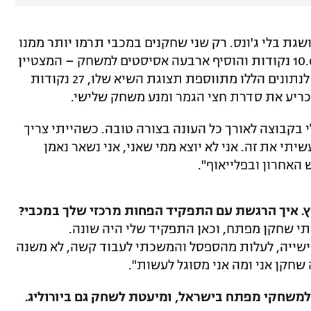
גת בלי ג'ונס. רק שני שחקנים במכבי תרמו יותר ממנו
בסדרת הגמר נגד גלבוע/גליל, שבה קלע 10.6 נקודות והוסיף ארבעה אסיסטים למשחק – המצטיין
סקוטי ווילבקין והפורוורד אנג'לו קלויארו. לנתונים הללו מתווספת תצוגת השיא שלו, 27 נקודות
כריע את סדרת חצי הגמר ומנע משחק שלישי.
 בקבוצה לאורך כל העונה בצורה טובה. כשהייתי צריך
תי את זה. אני לא יוצא ממי שאני, אני נשאר נאמן
האחרון ובפלייאוף".
יץ. איך הרגשת עם התפקיד הפחות מרכזי שלך במכבי?
תי שחקן מפתח, וכאן התפקיד שלי היה שונה.
ישייה, לעלות מהספסל והמשכתי לעבוד קשה, לא משנה
חקן אני ומה אני מסוגל לעשות".
משחקי מפתח בישראל, ומיעטת לשחק גם ביורוליג.