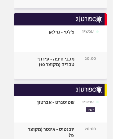
עכשיו
צ'לסי - מילאן
20:00
מכבי חיפה - עירוני
טבריה (מקוצר 10)
עכשיו
שטוטגרט - אברטון
ישיר
20:00
יובנטוס - אינטר (מקוצר
15)