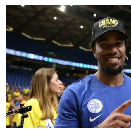
תל אביב
ליגה סינית
חיפה
ליגה ברזילאית
באר שבע
ליגות נוספות
תניה
דה