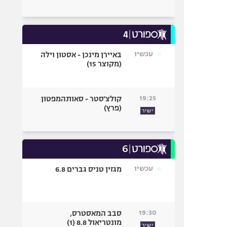
עכשיו
באיירן מינכן - אסטון וילה
(מקוצר 15)
19:25
קולצ'סטר - סאותהמפטון
(פרץ)
ישיר
עכשיו
מגזין טניס גברים 6.8
19:30
סבב המאסטרס,
מונטריאול 8.8 (1)
ישיר