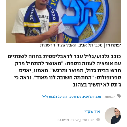
כדורסל נשים
נבחרת ישראל
יורוליג
ליגה ספרדית
טניס
VOD
מכבי תל אביב
מכבי חיפה
יורוקאפ
ליגה איטלקית
כדוריד
הפועל חולון
בית"ר ירושלים
רץ ברשת
ליגה צרפתית
כדורעף
יפתח זיו
|
מכבי תל אביב, האפליקציה הרשמית
הפועל ירושלים
מכבי תל אביב
ליגה הולנדית
כוכב גלבוע/גליל עבר לדאבליסטית בחוזה לשנתיים
שחייה
תוצאות
דני אבדיה
הפועל תל אביב
עם אופציה לעונה נוספת: "מאושר להתחיל פרק
ליגה טורקית
חדש בבית גדול, מפואר ומרגש". מאמנו, יאניס
ג'ודו
הפועל חיפה
לוח שידורים
ספרופולוס: "החתמה חשובה לנו מאוד". נראה כי
ליגה סינית
אגרוף
ג'ונס לא ימשיך בצהוב
הפועל באר שבע
ליגה ברזילאית
ברחבה
קבוצות:
מכבי תל אביב בכדורסל
הפועל גלבוע גליל
ספורט אולימפי
מכבי נתניה
ליגות נוספות
UFC
אור שקדי
"מעל הליגה" – פודקאסט
בני יהודה
יום ראשון, 09:52, 04.07.21
היאבקות WWE