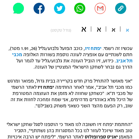
"מחצית בשכונה" – פודקאסט
אופניים
א
ספורט מוטורי
א
משתתפים וזוכים בפרסים
א
א
(גודל טקסט)
כדורמים
תקנון משתתפים וזוכים בפרסים
עכשיו זה רשמי.
יפתח זיו
, כוכב הפועל גלבוע/גליל (26, 1.91 מטר),
טניס
חתם לשנתיים עם אופציה לעונה נוספת בשורות האלופה
מכבי
פוטבול אמריקאי NFL
תל אביב
. כידוע, זיו הוביל העונה את גלבוע/גליל עד לגמר ועל
תקנון עבור פעילות אלקטרה
הדרך גם נבחר לשחקן הישראלי המצטיין של העונה.
גיימינג E-Sports
בייסבול MLB
תקנון עבור פעילות ספורט 1 – "מרלן"
"אני מאושר להתחיל פרק חדש בקריירה בבית גדול, מפואר ומרגש
ספורט אתגרי ואקסטרים
כמו מכבי תל אביב", אמר לאחר החתימה
יפתח זיו
לאתר הרשמי
תנאי שימוש
של מכבי ת"א: "כשחקן שחווה לא מזמן את העוצמה המטורפת
של היכל מלא באוהדים מדהימים, אני שמח ומחכה לחוות את זה
אומנויות לחימה
שוב, רק הפעם מהצד השני כשאני משחק בשבילם".
מדיניות פרטיות
גיימינג E-Sports
"החתמת יפתח זיו חשובה לנו מאוד כי הוספנו לסגל שחקן ישראלי
טוב מאוד שיוכל לעזור לנו בכל המסגרות בהן נשתתף", הסביר
תקנון פעילות ספורט 1
המאמן
יאניס ספרופולוס
לאתר הרשמי. "ליפתח יש הרבה איכויות