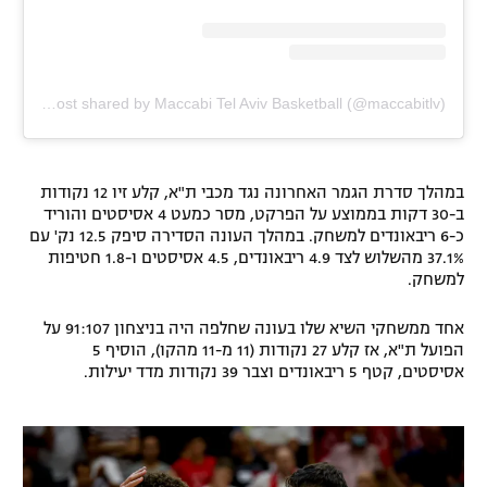
A post shared by Maccabi Tel Aviv Basketball (@maccabitlv)
במהלך סדרת הגמר האחרונה נגד מכבי ת"א, קלע זיו 12 נקודות
ב-30 דקות בממוצע על הפרקט, מסר כמעט 4 אסיסטים והוריד
כ-6 ריבאונדים למשחק. במהלך העונה הסדירה סיפק 12.5 נק' עם
37.1% מהשלוש לצד 4.9 ריבאונדים, 4.5 אסיסטים ו-1.8 חטיפות
למשחק.
אחד ממשחקי השיא שלו בעונה שחלפה היה בניצחון 91:107 על
הפועל ת"א, אז קלע 27 נקודות (11 מ-11 מהקו), הוסיף 5
אסיסטים, קטף 5 ריבאונדים וצבר 39 נקודות מדד יעילות.