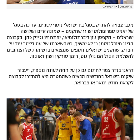
כריס ג'ונס
|
אודי ציטיאט
מכבי צפויה להחזיק בסגל בין ישראלי נוסף לשניים. עד כה בסגל
של יאניס ספרופולוס יש 11 שחקנים – שמונה זרים ושלושה
ישראלים – הקפטן ג'ון דיברתולומיאו, יפתח זיו וג'ייק כהן. בקבוצה
הבינו מיובל זוסמן כי לא ימשיך, כשהשארתו של עוז בלייזר עוד על
הפרק. שחקנים ישראלים נוספים שנמצאים ברשימות של הצהובים
להשלמת הסגל הם גולן גוט, רומן סורקין ושון דאוסון.
דראגן בנדר צפוי לחתום גם כן על חוזה לעונה נוספת, ויעבור
שיקום בישראל בחודשים הבאים כשהמטרה היא להחזירו לקבוצה
לקראת חודש ינואר או פברואר.