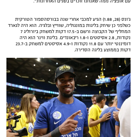
עם אופציה ממה שאנחנו זוכרים בשנים האחרונות".
רשיון להקרנה פומבית לבית עסק
ג'ונס (28, 1.88) הגיע למכבי אחרי שנה בבורסהספור הטורקית
הצטרפות לחבילת הערוצים
כשלפני כן שיחק בליגות במונגוליה, שווייץ ובלגיה. הוא היה לגארד
המחליף של הקבוצה ורשם ב-17.5 דקות למשחק ביורוליג 7
לוח דרושים – ג'ובנט
נקודות, 2.8 אסיסטים ו-1.8 ריבאונדים. בליגת ווינר הוא היה
דומיננטי יותר עם 11.8 נקודות ו-4.9 אסיסטים למשחק ב-23.7
דקות בממוצע בליגה הסדירה.
תגיות
המגזין