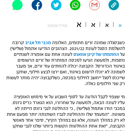
"מחצית בשכונה" – פודקאסט
אופניים
א
א
א
א
ספורט מוטורי
(גודל טקסט)
משתתפים וזוכים בפרסים
כדורמים
כשבסגלה שמונה זרים חתומים, האלופה
מכבי תל אביב
קרובה
תקנון משתתפים וזוכים בפרסים
טניס
להשלמת הסגל לעונת 2021/22. הצהובים הודיעו אתמול (שלישי)
פוטבול אמריקאי NFL
על
החתמתו של קינן אוואנס
לעונה אחת עם אופציה לשנתיים
תקנון עבור פעילות אלקטרה
נוספות, ולמעשה הגיעו למכסה המותרת של זרים הרשומים
באיגוד הכדורסל. הקבוצה יכולה להחתים עוד זרים, אך מעבר
גיימינג E-Sports
בייסבול MLB
לשמונה לא יוכלו לרשום באיגוד, ואם ירצו לבצע חילוף, שחקן
תקנון עבור פעילות ספורט 1 – "מרלן"
שייכנס לסגל ייחשב לחילוף במכסה, כשלקבוצה יהיה מותר לעשות
ספורט אתגרי ואקסטרים
רק שני חילופים כאלה.
תנאי שימוש
אומנויות לחימה
מי שצפוי לקבל הודעה עד לסוף השבוע על אי מימוש האופציה
עליו לעונה הבאה, ולמעשה על שחרורו, הוא הגארד כריס ג'ונס.
מדיניות פרטיות
במכבי הודו אתמול (שלישי) , כי ההחלטה לגבי ג'ונס הייתה לא
גיימינג E-Sports
פשוטה. "המעמד שלו וההחלטה לגביו השתנתה יותר מפעם אחת
לא רק במהלך העונה, אלא גם במהלך הקיץ", סיפר אחד מאנשי
תקנון פעילות ספורט 1
הקבוצה, "זאת אחת ההחלטות הקשות ביותר שלנו לגבי שחקן