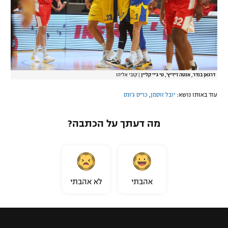
דרגאן בנדר, אנטה ז'יז'יץ', טי ג'יי קליין
|
קובי אליהו
עוד באותו נושא:
יובל זוסמן
,
כריס ג'ונס
מה דעתך על הכתבה?
אהבתי
לא אהבתי