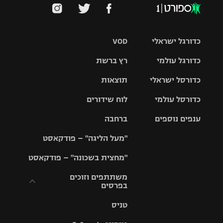
כדורגל ישראלי
VOD
כדורגל עולמי
רץ ברשת
ליגת העל
כדורסל ישראלי
תוצאות
ליגת
ליגה לאומית
האלופות
כדורסל עולמי
לוח שידורים
ליגת ווינר
סל
גביע הטוטו
ענפים נוספים
ברחבה
ליגה
NBA
אירופית
"מעל הליגה" – פודקאסט
ליגה לאומית
ליגיונרים
טניס
יורוליג
ליגה אנגלית
"מחצית בשכונה" – פודקאסט
כדורסל נשים
גביע המדינה
כדוריד
יורוקאפ
ליגה גרמנית
משתתפים וזוכים
בפרסים
מכבי תל
נבחרת
כדורעף
אביב
ישראל
ליגה
טניס
ספרדית
תקנון משתתפים
שחייה
הפועל חולון
מכבי חיפה
וזוכים בפרסים