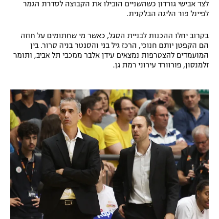
לצד אבישי גורדון כשהשניים הובילו את הקבוצה לסדרת הגמר
רשיון להקרנה פומבית לבית עסק
לפיינל פור הליגה הבלקנית.
הצטרפות לחבילת הערוצים
בקרוב יחלו ההכנות לבניית הסגל, כאשר מי שחתומים על חוזה
הם הקפטן יותם חנוכי, הרכז גיל בני והסנטר בניה סרור. בין
המועמדים להצטרפות נמצאים עידן אלבר ממכבי תל אביב, ותומר
לוח דרושים – ג'ובנט
זלמנסון, פורוורד עירוני רמת גן.
תגיות
המגזין