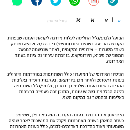
"מחצית בשכונה" – פודקאסט
אופניים
א
א
א
א
(גודל טקסט)
ספורט מוטורי
משתתפים וזוכים בפרסים
הפועל גלבוע/גליל החליטה לעלות מדרגה לקראת העונה שבפתח.
כדורמים
הקבוצה הודיעה רשמית היום (חמישי) כי ב-2021/22 היא תשחק
תקנון משתתפים וזוכים בפרסים
טניס
בשתי מסגרות – אירופית ומקומית, לאחר שנרשמה למפעל
פוטבול אמריקאי NFL
המשני של פיב"א, היורופקאפ, בו זכתה עירוני נס ציונה בעונה
תקנון עבור פעילות אלקטרה
האחרונה.
גיימינג E-Sports
בייסבול MLB
תקנון עבור פעילות ספורט 1 – "מרלן"
הניסיון האירופי של המועדון כולל השתתפות במוקדמות היורוליג
בעונת 2010/11 ולאחר מכן ביורוקאפ, בעקבות הזכייה באליפות
ספורט אתגרי ואקסטרים
המדינה בסיום העונה שלפני כן. כמו כן, גלבוע/גליל השתתפה
תנאי שימוש
בליגה הבלקנית בשלוש עונות, מתוכן זכה פעמיים ברציפות
אומנויות לחימה
באליפות ובהמשך גם במקום השני.
מדיניות פרטיות
גיימינג E-Sports
מי שיאמן את הקבוצה בעונה הקרובה הוא גיא קפלן, ששימש
כעוזר המאמן בשנים האחרונות ויקבל את המושכות לאחר שהיה
תקנון פעילות ספורט 1
משמעותי מאוד בהדרכת האדומים-לבנים, כולל בעונה האחרונה