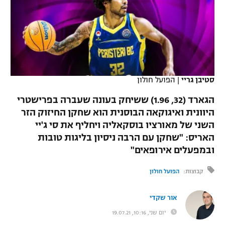
כדורסל נשים
נבחרת ישראל
יורוליג
ליגה ספרדית
טניס
VOD
מכבי תל אביב
מכבי חיפה
יורוקאפ
ליגה איטלקית
כדוריד
הפועל חולון
בית"ר ירושלים
רץ ברשת
ליגה צרפתית
כדורעף
סטיבן גריי
|
הפועל חולון
הפועל ירושלים
מכבי תל אביב
ליגה הולנדית
הגארד (32, 1.96) ששיחק בעונה שעברה בפרישטרי
שחייה
תוצאות
דני אבדיה
הפועל תל אביב
היוונית ואיגוקאה הבוסנית הוא שחקן החיזוק הזר
ליגה טורקית
השני של מאורציו בוסקאליה ויחליף את סי ג'יי
ג'ודו
הפועל חיפה
לוח שידורים
האריס: "שחקן עם הרבה ניסיון בליגות טובות
ליגה סינית
אגרוף
ובמפעלים אירופאים"
הפועל באר שבע
ליגה ברזילאית
ברחבה
קבוצות:
הפועל חולון
ספורט אולימפי
מכבי נתניה
ליגות נוספות
UFC
אור שקדי
"מעל הליגה" – פודקאסט
בני יהודה
יום שני, 10:16, 19.07.21
היאבקות WWE