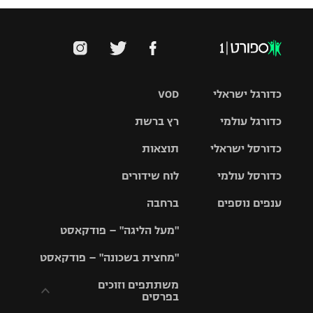
כדורגל ישראלי
VOD
כדורגל עולמי
רץ ברשת
ליגת העל
כדורסל ישראלי
תוצאות
ליגת
ליגה לאומית
האלופות
כדורסל עולמי
לוח שידורים
ליגת ווינר
סל
גביע הטוטו
ענפים נוספים
ברחבה
ליגה
NBA
אירופית
"מעל הליגה" – פודקאסט
ליגה לאומית
ליגיונרים
טניס
יורוליג
ליגה אנגלית
"מחצית בשכונה" – פודקאסט
כדורסל נשים
גביע המדינה
כדוריד
יורוקאפ
ליגה גרמנית
משתתפים וזוכים
בפרסים
מכבי תל
נבחרת
כדורעף
אביב
ישראל