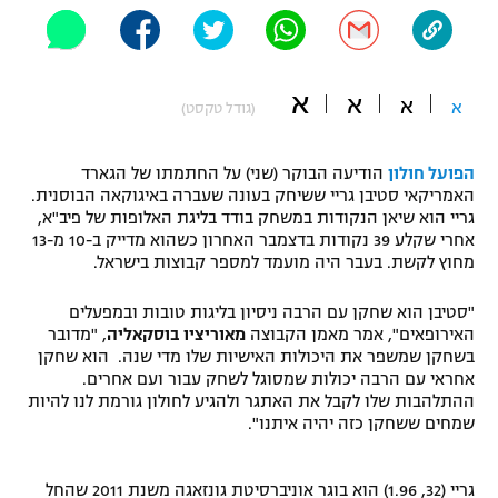
"מחצית בשכונה" – פודקאסט
אופניים
א
ספורט מוטורי
א
משתתפים וזוכים בפרסים
א
א
(גודל טקסט)
כדורמים
תקנון משתתפים וזוכים בפרסים
הפועל חולון
הודיעה הבוקר (שני) על החתמתו של הגארד
טניס
האמריקאי סטיבן גריי ששיחק בעונה שעברה באיגוקאה הבוסנית.
פוטבול אמריקאי NFL
גריי הוא שיאן הנקודות במשחק בודד בליגת האלופות של פיב"א,
תקנון עבור פעילות אלקטרה
אחרי שקלע 39 נקודות בדצמבר האחרון כשהוא מדייק ב-10 מ-13
גיימינג E-Sports
בייסבול MLB
מחוץ לקשת. בעבר היה מועמד למספר קבוצות בישראל.
תקנון עבור פעילות ספורט 1 – "מרלן"
ספורט אתגרי ואקסטרים
"סטיבן הוא שחקן עם הרבה ניסיון בליגות טובות ובמפעלים
תנאי שימוש
האירופאים", אמר מאמן הקבוצה
מאוריציו בוסקאליה
, "מדובר
בשחקן שמשפר את היכולות האישיות שלו מדי שנה. הוא שחקן
אומנויות לחימה
אחראי עם הרבה יכולות שמסוגל לשחק עבור ועם אחרים.
ההתלהבות שלו לקבל את האתגר ולהגיע לחולון גורמת לנו להיות
מדיניות פרטיות
גיימינג E-Sports
שמחים ששחקן כזה יהיה איתנו".
תקנון פעילות ספורט 1
גריי (32, 1.96) הוא בוגר אוניברסיטת גונזאגה משנת 2011 שהחל