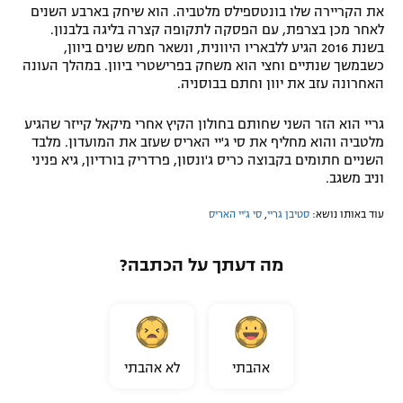
את הקריירה שלו בונטספילס מלטביה. הוא שיחק בארבע השנים
רשיון להקרנה פומבית לבית עסק
לאחר מכן בצרפת, עם הפסקה לתקופה קצרה בליגה בלבנון.
בשנת 2016 הגיע ללבאריו היוונית, ונשאר חמש שנים ביוון,
הצטרפות לחבילת הערוצים
כשבמשך שנתיים וחצי הוא משחק בפרישטרי ביוון. במהלך העונה
האחרונה עזב את יוון וחתם בבוסניה.
לוח דרושים – ג'ובנט
גריי הוא הזר השני שחותם בחולון הקיץ אחרי מיקאל קייזר שהגיע
מלטביה והוא מחליף את סי ג'יי האריס שעזב את המועדון. מלבד
תגיות
השניים חתומים בקבוצה כריס ג'ונסון, פרדריק בורדיון, גיא פניני
וניב משגב.
המגזין
עוד באותו נושא:
סטיבן גריי
,
סי ג'יי האריס
מה דעתך על הכתבה?
אהבתי
לא אהבתי