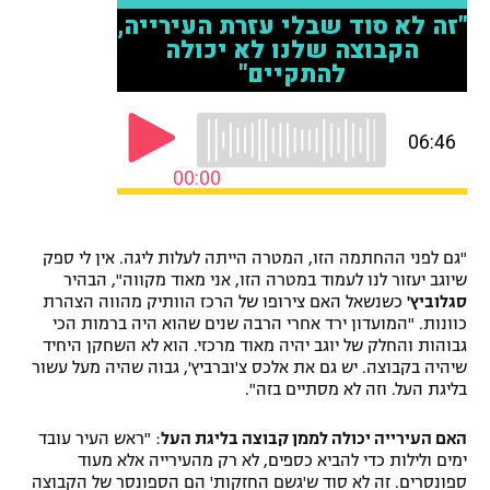
רשיון להקרנה פומבית לבית עסק
הצטרפות לחבילת הערוצים
לוח דרושים – ג'ובנט
תגיות
המגזין
"גם לפני ההחתמה הזו, המטרה הייתה לעלות ליגה. אין לי ספק
שיוגב יעזור לנו לעמוד במטרה הזו, אני מאוד מקווה", הבהיר
סגלוביץ'
כשנשאל האם צירופו של הרכז הוותיק מהווה הצהרת
כוונות. "המועדון ירד אחרי הרבה שנים שהוא היה ברמות הכי
גבוהות והחלק של יוגב יהיה מאוד מרכזי. הוא לא השחקן היחיד
שיהיה בקבוצה. יש גם את אלכס צ'וברביץ', גבוה שהיה מעל עשור
בליגת העל. וזה לא מסתיים בזה".
האם העירייה יכולה לממן קבוצה בליגת העל
: "ראש העיר עובד
ימים ולילות כדי להביא כספים, לא רק מהעירייה אלא מעוד
ספונסרים. זה לא סוד ש'גשם החזקות' הם הספונסר של הקבוצה