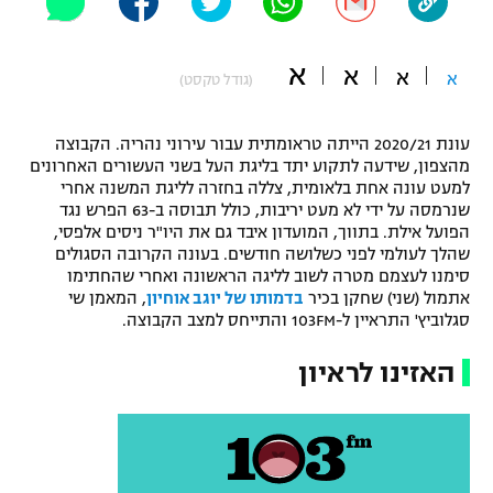
"מחצית בשכונה" – פודקאסט
אופניים
א
א
א
א
(גודל טקסט)
ספורט מוטורי
משתתפים וזוכים בפרסים
עונת 2020/21 הייתה טראומתית עבור עירוני נהריה. הקבוצה
כדורמים
מהצפון, שידעה לתקוע יתד בליגת העל בשני העשורים האחרונים
תקנון משתתפים וזוכים בפרסים
טניס
למעט עונה אחת בלאומית, צללה בחזרה לליגת המשנה אחרי
פוטבול אמריקאי NFL
שנרמסה על ידי לא מעט יריבות, כולל תבוסה ב-63 הפרש נגד
תקנון עבור פעילות אלקטרה
הפועל אילת. בתווך, המועדון איבד גם את היו"ר ניסים אלפסי,
גיימינג E-Sports
שהלך לעולמי לפני כשלושה חודשים. בעונה הקרובה הסגולים
בייסבול MLB
תקנון עבור פעילות ספורט 1 – "מרלן"
סימנו לעצמם מטרה לשוב לליגה הראשונה ואחרי שהחתימו
אתמול (שני) שחקן בכיר
בדמותו של יוגב אוחיון
, המאמן שי
ספורט אתגרי ואקסטרים
סגלוביץ' התראיין ל-103FM והתייחס למצב הקבוצה.
תנאי שימוש
אומנויות לחימה
האזינו לראיון
מדיניות פרטיות
גיימינג E-Sports
תקנון פעילות ספורט 1