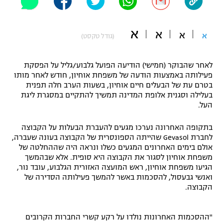
"מחצית בשכונה" – פודקאסט
אופניים
א
א
א
א
(גודל טקסט)
ספורט מוטורי
משתתפים וזוכים בפרסים
לאחר שהבוקר (חמישי) הודיעה הפועל גלבוע/גליל על הפסקת
כדורמים
פעילותה באמצעות הודעה של משפחת אוחיון, חודש לאחר מותו
תקנון משתתפים וזוכים בפרסים
טניס
בטרם עת של הבעלים חיים אוחיון, בשעות הערב חלה תפנית
פוטבול אמריקאי NFL
בעלילה וסגנית אלופת המדינה תמשיך להתקיים במסגרת ליגת
תקנון עבור פעילות אלקטרה
העל.
גיימינג E-Sports
בייסבול MLB
תקנון עבור פעילות ספורט 1 – "מרלן"
בתקופה האחרונה נערכו מגעים להעברת הבעלות על הקבוצה
לחברת Gevasol שהייתה הספונסרית של הקבוצה בעונה שעברה,
ספורט אתגרי ואקסטרים
אולם בימים האחרונים המגעים כשלו ונראה היה שההחלטה של
תנאי שימוש
משפחת אוחיון לסגור את הקבוצה היא סופית. אלא שבהמשך
אומנויות לחימה
הגיעו משפחת אוחיון, ראש המועצה האזורית הגלבוע, עובד נור,
ואנשי גבעסול, להסכמות באשר להמשך פעילותה הסדירה של
מדיניות פרטיות
הקבוצה.
גיימינג E-Sports
תקנון פעילות ספורט 1
"ההסכמות האחרונות נולדו על רקע קשרי החברות הקרובים