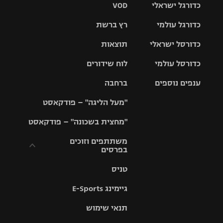
כדורגל ישראלי
VOD
כדורגל עולמי
רץ ברשת
ליגת העל
כדורסל ישראלי
תוצאות
ליגת
ליגה לאומית
האלופות
כדורסל עולמי
לוח שידורים
ליגת ווינר
סל
גביע הטוטו
ענפים נוספים
ברחבה
ליגה
NBA
אירופית
"מעל הליגה" – פודקאסט
ליגה לאומית
ליגיונרים
טניס
יורוליג
ליגה אנגלית
"מחצית בשכונה" – פודקאסט
כדורסל נשים
גביע המדינה
כדוריד
יורוקאפ
ליגה גרמנית
משתתפים וזוכים
בפרסים
מכבי תל
נבחרת
כדורעף
אביב
ישראל
ליגה
טניס
ספרדית
תקנון משתתפים
שחייה
הפועל חולון
מכבי חיפה
וזוכים בפרסים
גיימינג E-Sports
ליגה
איטלקית
ג'ודו
הפועל
בית"ר
תנאי שימוש
תקנון עבור פעילות
ירושלים
ירושלים
אלקטרה