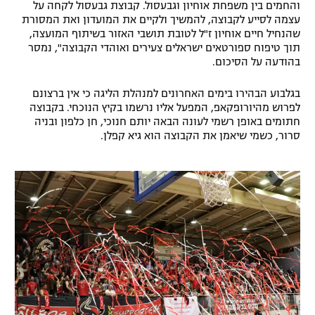
והחמים בין משפחת אוחיון וגבעסול. קבוצת גבעסול לקחה על
רשיון להקרנה פומבית לבית עסק
עצמה לסייע לקבוצה, להמשיך ולקיים את המועדון ואת המסורת
שהנחיל חיים אוחיון ז"ל לטובת תושבי האזור בשיתוף המועצה,
תוך טיפוח ספורטאים ישראלים צעירים ואוהדי הקבוצה", נמסר
הצטרפות לחבילת הערוצים
בהודעה על הסיכום.
לוח דרושים – ג'ובנט
בגלבוע הבהירו בימים האחרונים למנהלת הליגה כי אין ברצונם
לפרוש מהיורופקאפ, המפעל אליו נרשמו בקיץ הנוכחי. בקבוצה
תגיות
חתומים באופן רשמי לעונה הבאה יותם חנוכי, חן כלפון ובניה
סרור, כשמי שיאמן את הקבוצה הוא גיא קפלן.
המגזין