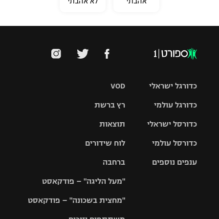
אהבתי
לא אהבתי
כדורגל ישראלי
VOD
כדורגל עולמי
רץ ברשת
ליגת העל
כדורסל ישראלי
תוצאות
ליגת
ליגה לאומית
האלופות
כדורסל עולמי
לוח שידורים
ליגת ווינר
סל
גביע הטוטו
ענפים נוספים
ברחבה
ליגה
NBA
אירופית
"מעל הליגה" – פודקאסט
ליגה לאומית
ליגיונרים
טניס
יורוליג
ליגה אנגלית
"מחצית בשכונה" – פודקאסט
כדורסל נשים
גביע המדינה
כדוריד
יורוקאפ
ליגה גרמנית