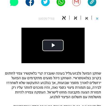
"מחצית בשכונה" – פודקאסט
אופניים
א
א
א
א
(גודל טקסט)
ספורט מוטורי
משתתפים וזוכים בפרסים
כדורמים
תקנון משתתפים וזוכים בפרסים
טניס
פוטבול אמריקאי NFL
תקנון עבור פעילות אלקטרה
גיימינג E-Sports
בייסבול MLB
תקנון עבור פעילות ספורט 1 – "מרלן"
ספורט אתגרי ואקסטרים
תנאי שימוש
שחקן הפועל גלבוע/גליל בעונה שעברה קרי בלאקשיר צפוי לחתום
אומנויות לחימה
בקרוב בגלאטסראיי. השחקן ניהל מגעים מתקדמים עם הפועל
ירושלים לאורך מספר שבועות, אך בגלבוע התעקשו שלא לשחררו
מדיניות פרטיות
לבירה, גם תמורת פיצוי כספי נאה, והיו מוכנים לוותר עליו רק
גיימינג E-Sports
תמורת הצעה מקבוצה מחוץ לישראל. העסקה צפויה להיות
מושלמת עם תשלום הפיצוי לגלבוע.
תקנון פעילות ספורט 1