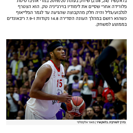
בלאקשיר (24, 2.08) שיחק בעונת 2019/20 במדי אוניברסיטת
פלורידה אחרי שסיים את לימודיו בוירג'יניה טק. הוא הצטרף
רשיון להקרנה פומבית לבית עסק
לגלבוע/גליל והיה חלק מהקבוצה שהגיעה עד לגמר הפלייאוף
כשהוא רושם במהלך העונה הסדירה 14.8 נקודות ו-7.9 ריבאונדים
הצטרפות לחבילת הערוצים
בממוצע למשחק.
לוח דרושים – ג'ובנט
תגיות
המגזין
בדרך לטורקיה. בלאקשיר
|
מאור אלקסלסי