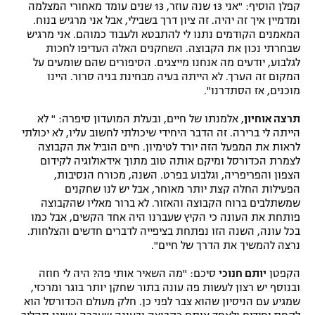
קפלן הוסיף: "אני 13 שנה עוזר, 13 שנים עומד מאחורי המצלמה
רשיון להקרנה פומבית לבית עסק
ומדמיין איך זה יהיה. זה ציון דרך בשבילי, אבל אני מרגיש בנוח.
המאמנים הקודמים נתנו לי להתבטא ולעבוד כמוהם. אני מרגיש
שבחרתי נכון את הקבוצה. השחקנים האלה העדיפו לחכות
הצטרפות לחבילת הערוצים
לגלבוע, יודעים מה אנחנו מייצגים. הסיפורים שהם שומעים על
המקום זה הערך. לא הייתה בעיה מבחינת בניה סרור. היינו
לוח דרושים – ג'ובנט
מוכנים, אז הסתדרנו".
תגיות
תרצה אוחיון
, אלמנתו של חיים, ובעלת המועדון סיפרה: " לא
הייתה לי ברירה. זה הדבר היחידי שיכולתי לחשוב עליו, לא יכולתי
לראות את המפעל הזה יורד לטימיון. חיים הוביל את הקבוצה
המגזין
לצמרת הכדורסל ומיקם אותה טוב מתוך אידאולוגיה לקידום
הצפון והפריפריה, וגלבוע בפרט. השנה, מכורח הנסיבות,
הפעילות החלה קצת יותר מאוחר, אבל יש לנו שחקנים
שמשתלבים ברוח הקבוצה והאזור. לא ברור מאליו שהקבוצה
פותחת את העונה כי הקיץ שעברנו היה אחד הקשים, אבל כמו
בכל עונה, השנה הזו נפתחת בציפייה לדברים חדשים והצלחות.
נרצה להמשיך את הדרך של חיים".
הקפטן
יותם חנוכי
סיכם: "מה השאיר אותי פה? היה לי חוזה
ובנוסף יש רצון לעשות פה עונה בתור שחקן יותר בוגר ומרכזי,
שמגיע עם הניסיון שהוא צבר לפני כן. חלק מעולם הכדורסל הוא