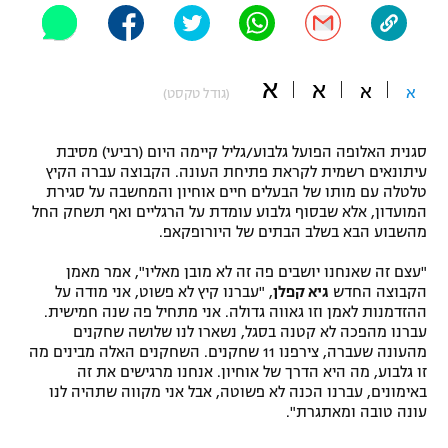
"מחצית בשכונה" – פודקאסט
אופניים
א
א
ספורט מוטורי
א
א
משתתפים וזוכים בפרסים
(גודל טקסט)
כדורמים
סגנית האלופה הפועל גלבוע/גליל קיימה היום (רביעי) מסיבת
תקנון משתתפים וזוכים בפרסים
טניס
עיתונאים רשמית לקראת פתיחת העונה. הקבוצה עברה הקיץ
פוטבול אמריקאי NFL
טלטלה עם מותו של הבעלים חיים אוחיון והמחשבה על סגירת
תקנון עבור פעילות אלקטרה
המועדון, אלא שבסוף גלבוע עומדת על הרגליים ואף תשחק החל
גיימינג E-Sports
מהשבוע הבא בשלב הבתים של היורופקאפ.
בייסבול MLB
תקנון עבור פעילות ספורט 1 – "מרלן"
"עצם זה שאנחנו יושבים פה זה לא מובן מאליו", אמר מאמן
ספורט אתגרי ואקסטרים
הקבוצה החדש
גיא קפלן
, "עברנו קיץ לא פשוט, אני מודה על
תנאי שימוש
ההזדמנות לאמן וזו גאווה גדולה. אני מתחיל פה שנה חמישית.
אומנויות לחימה
עברנו מהפכה לא קטנה בסגל, נשארו לנו שלושה שחקנים
מהעונה שעברה, צירפנו 11 שחקנים. השחקנים האלה מבינים מה
מדיניות פרטיות
זו גלבוע, מה היא הדרך של אוחיון. אנחנו מרגישים את זה
גיימינג E-Sports
באימונים, עברנו הכנה לא פשוטה, אבל אני מקווה שתהיה לנו
עונה טובה ומאתגרת".
תקנון פעילות ספורט 1