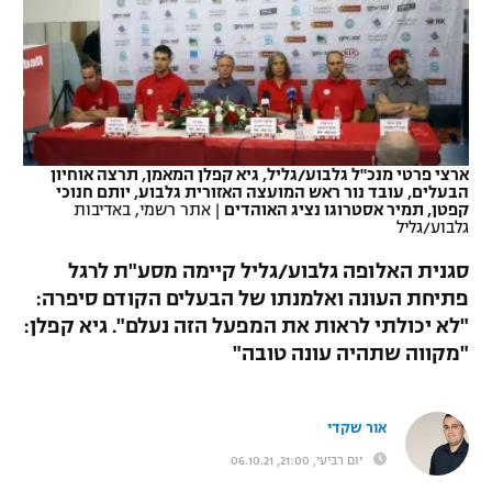
כדורסל נשים
נבחרת ישראל
יורוליג
ליגה ספרדית
טניס
VOD
מכבי תל אביב
מכבי חיפה
יורוקאפ
ליגה איטלקית
כדוריד
הפועל חולון
בית"ר ירושלים
רץ ברשת
ליגה צרפתית
כדורעף
ארצי פרטי מנכ"ל גלבוע/גליל, גיא קפלן המאמן, תרצה אוחיון
הפועל ירושלים
מכבי תל אביב
הבעלים, עובד נור ראש המועצה האזורית גלבוע, יותם חנוכי
ליגה הולנדית
קפטן, תמיר אסטרוגו נציג האוהדים
|
אתר רשמי, באדיבות
שחייה
תוצאות
גלבוע/גליל
דני אבדיה
הפועל תל אביב
ליגה טורקית
סגנית האלופה גלבוע/גליל קיימה מסע"ת לרגל
ג'ודו
הפועל חיפה
לוח שידורים
פתיחת העונה ואלמנתו של הבעלים הקודם סיפרה:
ליגה סינית
"לא יכולתי לראות את המפעל הזה נעלם". גיא קפלן:
אגרוף
הפועל באר שבע
"מקווה שתהיה עונה טובה"
ליגה ברזילאית
ברחבה
ספורט אולימפי
מכבי נתניה
ליגות נוספות
אור שקדי
UFC
"מעל הליגה" – פודקאסט
בני יהודה
יום רביעי, 21:00, 06.10.21
היאבקות WWE