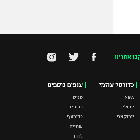
בו אחרינו
כדורסל עולמי
ענפים נוספים
NBA
טניס
יורוליג
כדוריד
יורוקאפ
כדורעף
שחייה
ג'ודו