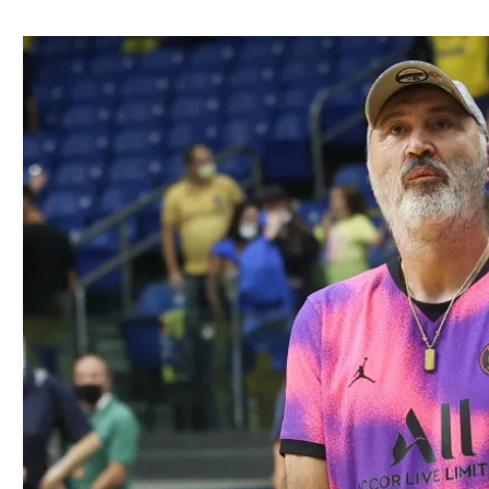
ל אביב
ליגה טורקית
תל אביב
ליגה סינית
חיפה
ליגה ברזילאית
באר שבע
ליגות נוספות
תניה
דה