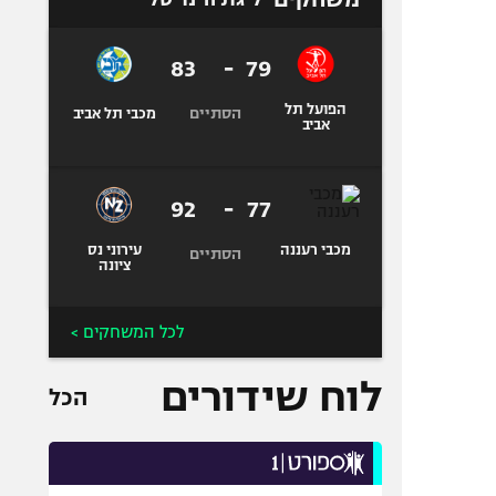
83
-
79
הפועל תל
הסתיים
מכבי תל אביב
אביב
92
-
77
מכבי רעננה
עירוני נס
הסתיים
ציונה
לכל המשחקים >
לוח שידורים
הכל