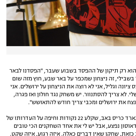
הוא רק תיקון של ההפסד בשבוע שעבר, "הפסדנו לבאר
 בשבילי, זה ניצחון שמכפר על באר שבע, חוץ מזה שום
ציונה וגליל, אני לא רוצה את הניצחון על ירושלים. אני
. לא צריך להסתנוור. יש משחק נגד חולון ואז פגרה,
נצח את ירושלים ומכבי צריך חודש להתאושש".
הרצליה קיבלה אמש עוד משחק נהדר מהגארד כריס באב, שקלע 22 נקודות וחיפה על העדרותו של
דאוסון נפצע, אבל יש לי את אחד השחקנים הכי טובים
 כזאת, שחקן שאין דברים כאלה. איזה רגוע, איזה שקט.