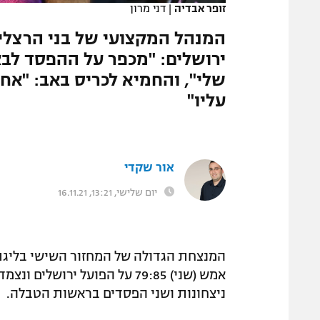
זופר אבדיה
|
דני מרון
המגזין
המנהל המקצועי של בני הרצליה
ירושלים: "מכפר על ההפסד לבא
שלי", והחמיא לכריס באב: "אחד
עליו"
אור שקדי
יום שלישי, 13:21, 16.11.21
המנצחת הגדולה של המחזור השישי בליגת 
אמש (שני) 79:85 על הפועל יר
ניצחונות ושני הפסדים בראשות הטבלה.