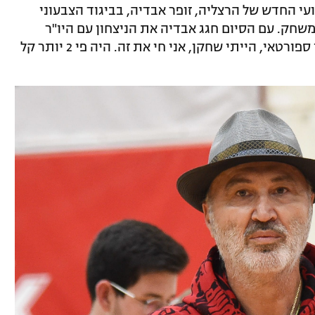
עי החדש של הרצליה, זופר אבדיה, בביגוד הצבעוני
שחק. עם הסיום חגג אבדיה את הניצחון עם היו"ר
אלדד אקוניס והמאמן אורן אהרוני: "הייתי ספורטאי, הייתי שחקן, אני חי את זה. היה פי 2 יותר קל