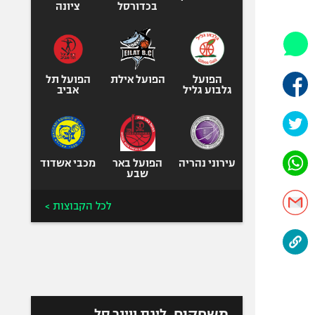
היאבקות WWE
בכדורסל
ציונה
אופניים
ספורט מוטורי
כדורמים
הפועל
הפועל אילת
הפועל תל
פוטבול אמריקאי NFL
גלבוע גליל
אביב
בייסבול MLB
ספורט אתגרי
ואקסטרים
עירוני נהריה
הפועל באר
מכבי אשדוד
אומנויות לחימה
שבע
גיימינג E-Sports
לכל הקבוצות >
משחקים
ליגת ווינר סל