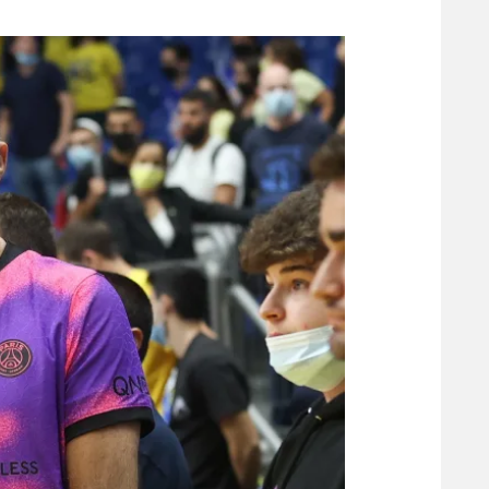
משתתפים וזוכים בפרסים
מכבי ת
הפועל 
תקנון משתתפים וזוכים בפרסים
הפועל 
תקנון עבור פעילות אלקטרה
הפועל 
תקנון עבור פעילות ספורט 1 – "מרלן"
מכבי נ
טניס
בני יהו
גיימינג E-Sports
תנאי שימוש
מדיניות פרטיות
תקנון פעילות ספורט 1
רשיון להקרנה פומבית לבית עסק
הצטרפות לחבילת הערוצים
לוח דרושים – ג'ובנט
תגיות