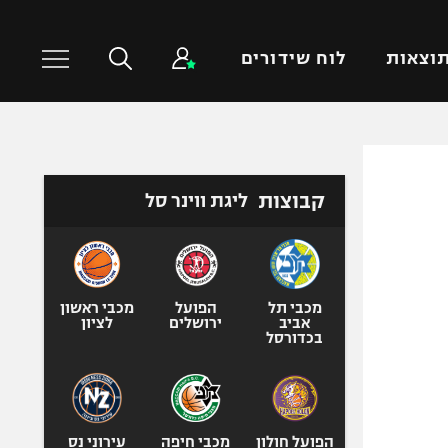
וצאות
לוח שידורים
כדורסל עולמי
ענפים נוספים
קבוצות
ליגת ווינר סל
NBA
טניס
יורוליג
כדוריד
יורוקאפ
כדורעף
שחייה
מכבי תל
הפועל
מכבי ראשון
אביב
ירושלים
לציון
ג'ודו
בכדורסל
אגרוף
ספורט אולימפי
UFC
הפועל חולון
מכבי חיפה
עירוני נס