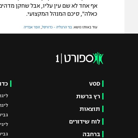
אף אחד לא שם עין עליו, אבל שחקן מדהים,
כאלה", סיכם המנהל המקצועי.
עוד באותו נושא:
בני הרצליה - כדורסל
,
זופר אבדיה
VOD
כדו
רץ ברשת
ליגת
ליגה
תוצאות
גביע
לוח שידורים
ליגי
ברחבה
גביע