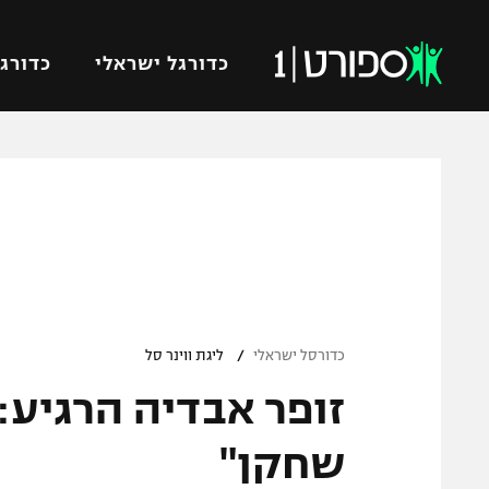
כדורגל ישראלי
כדורגל
VOD
כדורג
רץ ברשת
ליגת ה
ליגה ל
תוצאות
גביע הט
לוח שידורים
ליגיונר
ברחבה
/
גביע ה
כדורסל ישראלי
ליגת ווינר סל
נבחרת 
"מעל הליגה" – פודקאסט
מכבי ח
"מחצית בשכונה" – פודקאסט
שחקן"
בית"ר י