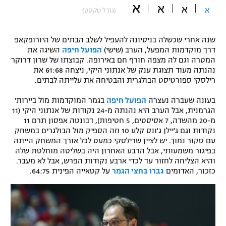
א
א
א
א
(גודל טקסט)
"מחצית בשכונה" – פודקאסט
אופניים
שנה אחרי שכשלה בניסיונה להעפיל לשלב הבתים של היורופקאפ
ספורט מוטורי
משתתפים וזוכים בפרסים
דרך מוקדמות המפעל, הערב (שישי)
הפועל חיפה
השיגה את
המטרה וגם לה מצפה חורף חם באירופה. קבוצתו של שרון דרוקר
כדורמים
נהנתה מעוד תצוגת ענק של אנתוני היקי, ניצחה 61:68 את
תקנון משתתפים וזוכים בפרסים
רילסקי ספורטיסט הבולגרית והבטיחה את עלייתה לבתים.
טניס
פוטבול אמריקאי NFL
בעונה שעברה נעצרה
הפועל חיפה
בגמר המוקדמות מול ביירות'
תקנון עבור פעילות אלקטרה
הגרמנית, אבל הערב היא נהנתה מ-24 נקודות של אנתוני היקי (11
גיימינג E-Sports
בייסבול MLB
מ-20 מהשדה, 7 אסיסטים, 5 חטיפות), דבונטה אפסון תרם 11
תקנון עבור פעילות ספורט 1 – "מרלן"
נקודות וגם ג'יילן ג'ונס קלע 10 וזה הספיק מול הבולגרים במשחק
עם סקור נמוך. יש לציין שרילסקי כמעט לכל אורך המשחק הייתה
ספורט אתגרי ואקסטרים
תנאי שימוש
בפיגור משמעותי, אבל הרבע האחרון היה בשליטה מוחלטת שלה
והיא הצליחה לחזור עד לכדי ארבע נקודות הפרש, אבל לא מעבר.
אומנויות לחימה
כזכור, האדומים
גברו בחצי הגמר
על קטאייה הפינית 64:75.
מדיניות פרטיות
גיימינג E-Sports
תקנון פעילות ספורט 1