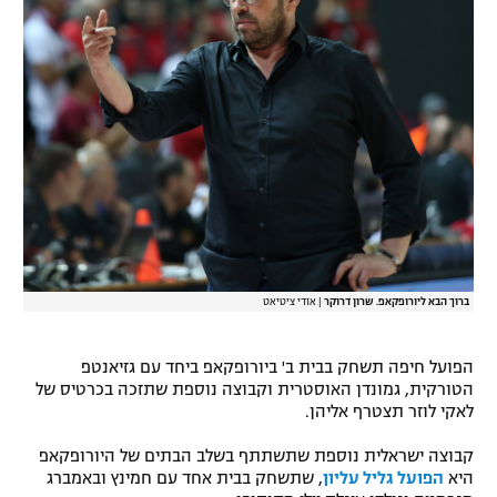
רשיון להקרנה פומבית לבית עסק
הצטרפות לחבילת הערוצים
לוח דרושים – ג'ובנט
תגיות
המגזין
ברוך הבא ליורופקאפ. שרון דרוקר
|
אודי ציטיאט
הפועל חיפה תשחק בבית ב' ביורופקאפ ביחד עם גזיאנטפ
הטורקית, גמונדן האוסטרית וקבוצה נוספת שתזכה בכרטיס של
לאקי לוזר תצטרף אליהן.
קבוצה ישראלית נוספת שתשתתף בשלב הבתים של היורופקאפ
היא
הפועל גליל עליון
, שתשחק בבית אחד עם חמינץ ובאמברג