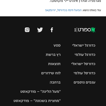
מגרמניה וגולדן איגלס יילי מקוסובו.
עוד באותו נושא:
הפועל חיפה בכדורסל
,
יורופקאפ
כדורגל ישראלי
VOD
כדורגל עולמי
רץ ברשת
ליגת העל
כדורסל ישראלי
תוצאות
ליגת
ליגה לאומית
האלופות
כדורסל עולמי
לוח שידורים
ליגת ווינר
סל
גביע הטוטו
ענפים נוספים
ברחבה
ליגה
NBA
אירופית
"מעל הליגה" – פודקאסט
ליגה לאומית
ליגיונרים
טניס
יורוליג
ליגה אנגלית
"מחצית בשכונה" – פודקאסט
כדורסל נשים
גביע המדינה