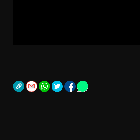
תל אביב
ליגה סינית
חיפה
ליגה ברזילאית
באר שבע
ליגות נוספות
תניה
דה