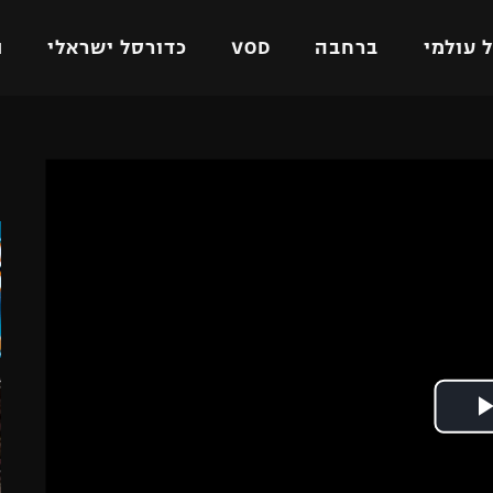
 עולמי
ברחבה
VOD
כדורסל ישראלי
ת
ל ישראלי
כדורגל עולמי
כדורסל ישראלי
ה
על
ליגת האלופות
ליגת ווינר סל
אומית
ליגה אירופית
ליגה לאומית
וטו
ליגה אנגלית
כדורסל נשים
ים
ליגה גרמנית
מכבי תל אביב
מדינה
ליגה ספרדית
הפועל חולון
ישראל
ליגה איטלקית
הפועל ירושלים
יפה
ליגה צרפתית
דני אבדיה
רושלים
ליגה הולנדית
ל אביב
ליגה טורקית