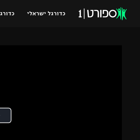
כדורגל ישראלי
כדורגל
VOD
כדורג
רץ ברשת
ליגת ה
ליגה ל
תוצאות
גביע הט
לוח שידורים
ליגיונר
ברחבה
גביע ה
נבחרת 
"מעל הליגה" – פודקאסט
מכבי ח
"מחצית בשכונה" – פודקאסט
בית"ר י
משתתפים וזוכים בפרסים
מכבי ת