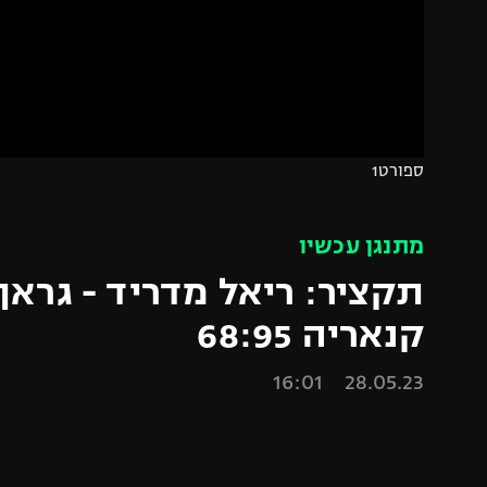
הפועל 
תקנון משתתפים וזוכים בפרסים
הפועל 
תקנון עבור פעילות אלקטרה
הפועל 
תקנון עבור פעילות ספורט 1 – "מרלן"
מכבי נ
טניס
בני יהו
ספורט1
גיימינג E-Sports
תנאי שימוש
מתנגן עכשיו
מדיניות פרטיות
תקציר: ריאל מדריד - גראן
תקנון פעילות ספורט 1
קנאריה 68:95
רשיון להקרנה פומבית לבית עסק
28.05.23 16:01
הצטרפות לחבילת הערוצים
לוח דרושים – ג'ובנט
תגיות
המגזין