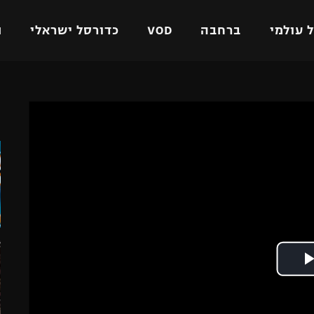
 עולמי
ברחבה
VOD
כדורסל ישראלי
ת
ל ישראלי
כדורגל עולמי
כדורסל ישראלי
ה
על
ליגת האלופות
ליגת ווינר סל
אומית
ליגה אירופית
ליגה לאומית
וטו
ליגה אנגלית
כדורסל נשים
ים
ליגה גרמנית
מכבי תל אביב
מדינה
ליגה ספרדית
הפועל חולון
ישראל
ליגה איטלקית
הפועל ירושלים
יפה
ליגה צרפתית
דני אבדיה
רושלים
ליגה הולנדית
ל אביב
ליגה טורקית