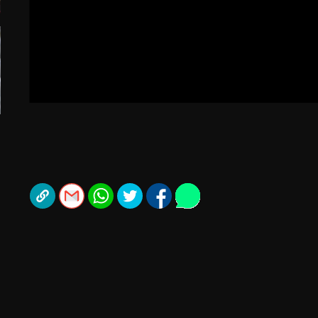
תל אביב
ליגה סינית
חיפה
ליגה ברזילאית
באר שבע
ליגות נוספות
תניה
דה