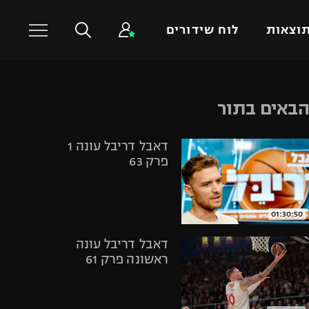
וצאות
לוח שידורים
כדורסל עולמי
ענפים נוספים
באים בתור
NBA
טניס
דאבל דריבל עונה 1
יורוליג
כדוריד
פרק 63
יורוקאפ
כדורעף
שחייה
ג'ודו
01:30:50
אגרוף
דאבל דריבל עונה
ספורט אולימפי
ראשונה פרק 61
UFC
היאבקות WWE