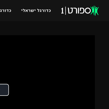
כדורגל ישראלי
כדורגל
VOD
כדורג
רץ ברשת
ליגת ה
ליגה ל
תוצאות
גביע הט
לוח שידורים
ליגיונר
ברחבה
גביע ה
נבחרת 
"מעל הליגה" – פודקאסט
מכבי ח
"מחצית בשכונה" – פודקאסט
בית"ר י
משתתפים וזוכים בפרסים
מכבי ת