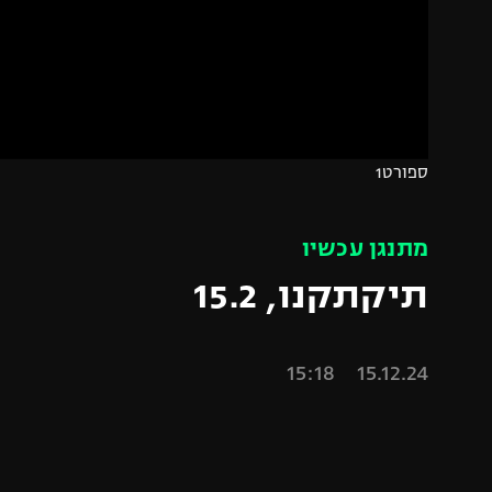
הפועל 
תקנון משתתפים וזוכים בפרסים
הפועל 
תקנון עבור פעילות אלקטרה
הפועל 
תקנון עבור פעילות ספורט 1 – "מרלן"
מכבי נ
טניס
בני יהו
ספורט1
גיימינג E-Sports
תנאי שימוש
מתנגן עכשיו
מדיניות פרטיות
תיקתקנו, 15.2
תקנון פעילות ספורט 1
רשיון להקרנה פומבית לבית עסק
15.12.24 15:18
הצטרפות לחבילת הערוצים
לוח דרושים – ג'ובנט
תגיות
המגזין