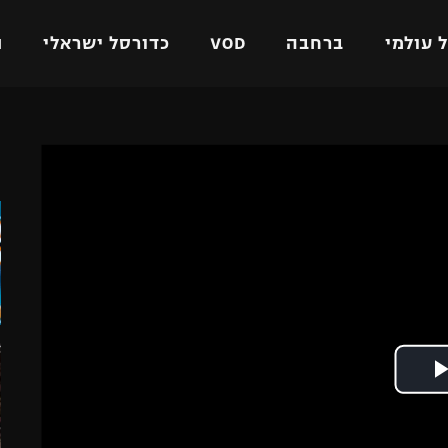
 עולמי
ברחבה
VOD
כדורסל ישראלי
ת
ל ישראלי
כדורגל עולמי
כדורסל ישראלי
ה
על
ליגת האלופות
ליגת ווינר סל
אומית
ליגה אירופית
ליגה לאומית
וטו
ליגה אנגלית
כדורסל נשים
ים
ליגה גרמנית
מכבי תל אביב
מדינה
ליגה ספרדית
הפועל חולון
ישראל
ליגה איטלקית
הפועל ירושלים
יפה
ליגה צרפתית
דני אבדיה
רושלים
ליגה הולנדית
ל אביב
ליגה טורקית