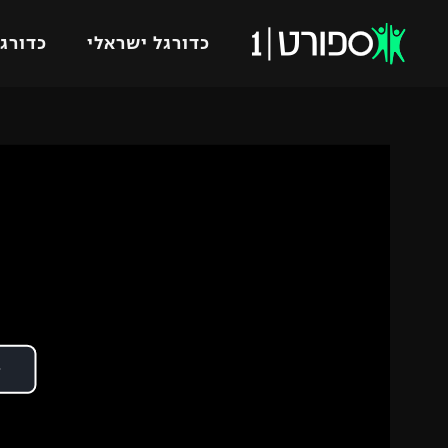
כדורגל ישראלי
כדורגל
VOD
כדורג
רץ ברשת
ליגת ה
ליגה ל
תוצאות
גביע הט
לוח שידורים
ליגיונר
ברחבה
גביע ה
נבחרת 
"מעל הליגה" – פודקאסט
מכבי ח
"מחצית בשכונה" – פודקאסט
בית"ר י
משתתפים וזוכים בפרסים
מכבי ת