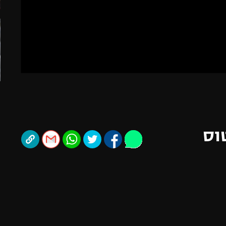
תל אביב
ליגה סינית
חיפה
ליגה ברזילאית
באר שבע
ליגות נוספות
תניה
דה
וס