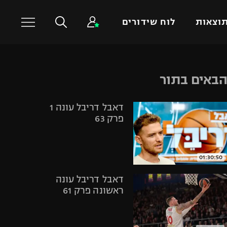
וצאות
לוח שידורים
כדורסל עולמי
ענפים נוספים
באים בתור
NBA
טניס
דאבל דריבל עונה 1
יורוליג
כדוריד
פרק 63
יורוקאפ
כדורעף
שחייה
ג'ודו
01:30:50
אגרוף
דאבל דריבל עונה
ספורט אולימפי
ראשונה פרק 61
UFC
היאבקות WWE