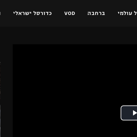
 עולמי
ברחבה
VOD
כדורסל ישראלי
ת
ל ישראלי
כדורגל עולמי
כדורסל ישראלי
ה
על
ליגת האלופות
ליגת ווינר סל
אומית
ליגה אירופית
ליגה לאומית
וטו
ליגה אנגלית
כדורסל נשים
ים
ליגה גרמנית
מכבי תל אביב
מדינה
ליגה ספרדית
הפועל חולון
ישראל
ליגה איטלקית
הפועל ירושלים
יפה
ליגה צרפתית
דני אבדיה
רושלים
ליגה הולנדית
ל אביב
ליגה טורקית