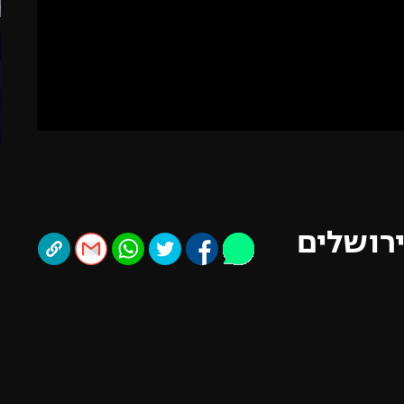
תל אביב
ליגה סינית
חיפה
ליגה ברזילאית
באר שבע
ליגות נוספות
תניה
דה
ירושלים