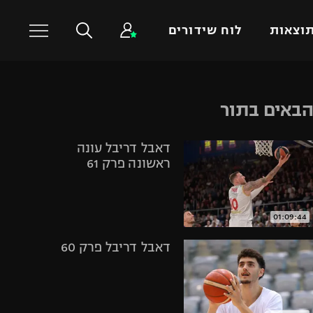
וצאות
לוח שידורים
כדורסל עולמי
ענפים נוספים
באים בתור
NBA
טניס
דאבל דריבל עונה
יורוליג
כדוריד
ראשונה פרק 61
יורוקאפ
כדורעף
שחייה
ג'ודו
01:09:44
אגרוף
דאבל דריבל פרק 60
ספורט אולימפי
UFC
היאבקות WWE