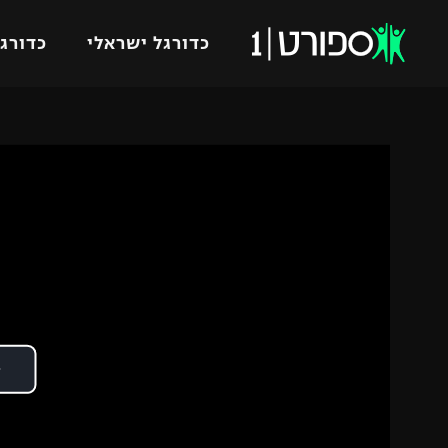
כדורגל ישראלי
כדורגל
VOD
כדורג
רץ ברשת
ליגת ה
ליגה ל
תוצאות
גביע הט
לוח שידורים
ליגיונר
ברחבה
גביע ה
נבחרת 
"מעל הליגה" – פודקאסט
מכבי ח
"מחצית בשכונה" – פודקאסט
בית"ר י
משתתפים וזוכים בפרסים
מכבי ת