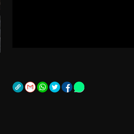
ל אביב
ליגה טורקית
תל אביב
ליגה סינית
חיפה
ליגה ברזילאית
באר שבע
ליגות נוספות
תניה
דה