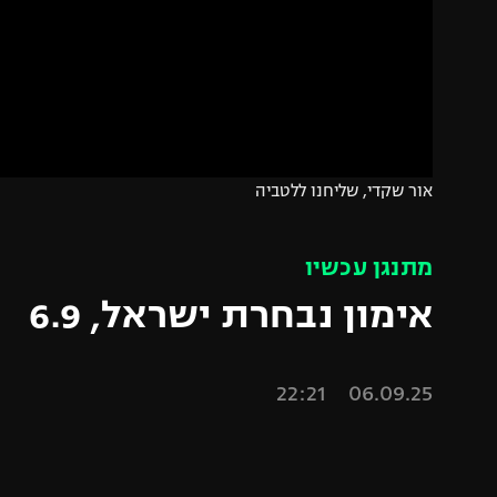
משתתפים וזוכים בפרסים
מכבי ת
הפועל 
תקנון משתתפים וזוכים בפרסים
הפועל 
תקנון עבור פעילות אלקטרה
הפועל 
תקנון עבור פעילות ספורט 1 – "מרלן"
מכבי נ
טניס
בני יהו
אור שקדי, שליחנו ללטביה
גיימינג E-Sports
תנאי שימוש
מתנגן עכשיו
מדיניות פרטיות
אימון נבחרת ישראל, 6.9
תקנון פעילות ספורט 1
רשיון להקרנה פומבית לבית עסק
06.09.25 22:21
הצטרפות לחבילת הערוצים
לוח דרושים – ג'ובנט
תגיות