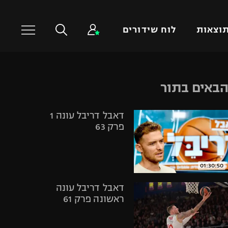
וצאות
לוח שידורים
כדורסל עולמי
ענפים נוספים
באים בתור
NBA
טניס
דאבל דריבל עונה 1
יורוליג
כדוריד
פרק 63
יורוקאפ
כדורעף
שחייה
ג'ודו
01:30:50
אגרוף
דאבל דריבל עונה
ספורט אולימפי
ראשונה פרק 61
UFC