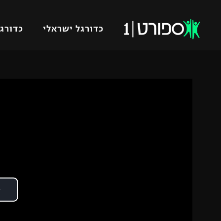
כדורגל ישראלי
כדורגל
VOD
כדורג
רץ ברשת
ליגת ה
ליגה ל
תוצאות
גביע הט
לוח שידורים
ליגיונר
ברחבה
גביע ה
נבחרת 
"מעל הליגה" – פודקאסט
מכבי ח
"מחצית בשכונה" – פודקאסט
בית"ר י