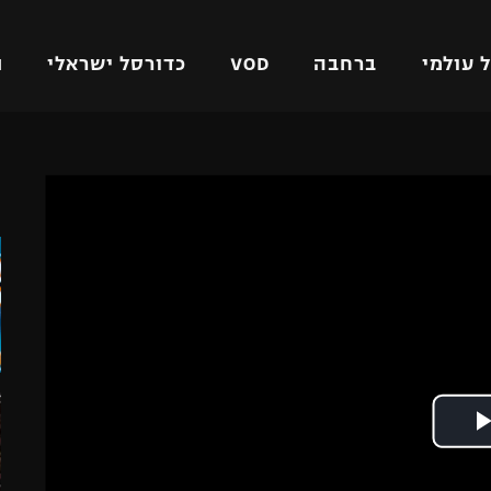
 עולמי
ברחבה
VOD
כדורסל ישראלי
ת
ל ישראלי
כדורגל עולמי
כדורסל ישראלי
ה
על
ליגת האלופות
ליגת ווינר סל
אומית
ליגה אירופית
ליגה לאומית
וטו
ליגה אנגלית
כדורסל נשים
ים
ליגה גרמנית
מכבי תל אביב
מדינה
ליגה ספרדית
הפועל חולון
ישראל
ליגה איטלקית
הפועל ירושלים
יפה
ליגה צרפתית
דני אבדיה
רושלים
ליגה הולנדית