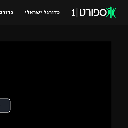
כדורגל ישראלי
כדורגל
VOD
כדורג
רץ ברשת
ליגת ה
ליגה ל
תוצאות
גביע הט
לוח שידורים
ליגיונר
ברחבה
גביע ה
נבחרת 
"מעל הליגה" – פודקאסט
מכבי ח
"מחצית בשכונה" – פודקאסט
בית"ר י
משתתפים וזוכים בפרסים
מכבי ת