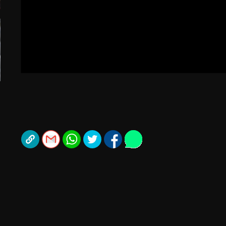
תל אביב
ליגה סינית
חיפה
ליגה ברזילאית
באר שבע
ליגות נוספות
תניה
דה