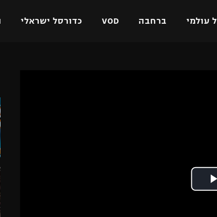
 עולמי
ברחבה
VOD
כדורסל ישראלי
ת
ל ישראלי
כדורגל עולמי
כדורסל ישראלי
ה
על
ליגת האלופות
ליגת ווינר סל
אומית
ליגה אירופית
ליגה לאומית
וטו
ליגה אנגלית
כדורסל נשים
ים
ליגה גרמנית
מכבי תל אביב
מדינה
ליגה ספרדית
הפועל חולון
ישראל
ליגה איטלקית
הפועל ירושלים
יפה
ליגה צרפתית
דני אבדיה
רושלים
ליגה הולנדית
ל אביב
ליגה טורקית