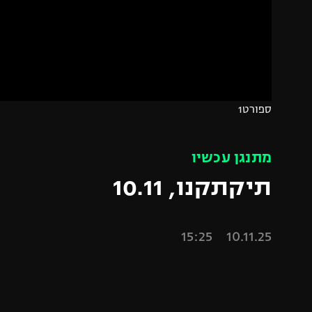
הפועל 
תקנון משתתפים וזוכים בפרסים
הפועל 
תקנון עבור פעילות אלקטרה
הפועל 
תקנון עבור פעילות ספורט 1 – "מרלן"
מכבי נ
טניס
בני יהו
ספורט1
גיימינג E-Sports
תנאי שימוש
מתנגן עכשיו
מדיניות פרטיות
תיקתקנו, 10.11
תקנון פעילות ספורט 1
רשיון להקרנה פומבית לבית עסק
10.11.25 15:25
הצטרפות לחבילת הערוצים
לוח דרושים – ג'ובנט
תגיות
המגזין