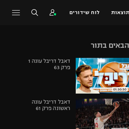
וצאות
לוח שידורים
כדורסל עולמי
ענפים נוספים
באים בתור
NBA
טניס
דאבל דריבל עונה 1
יורוליג
כדוריד
פרק 63
יורוקאפ
כדורעף
שחייה
ג'ודו
01:30:50
אגרוף
דאבל דריבל עונה
ספורט אולימפי
ראשונה פרק 61
UFC
היאבקות WWE