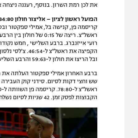
את לכן רמת השרון. בנוסף, רעננה ניצחה 
הפועל ראשון לציון – אליצור חולון 84:80
ראשל"צ. ריצה של 0:15 ש
ובל הריצו את חולון ל-59:63 והרבע השלישי הסתיים ב-61:63 לחולון.
הקבוצות לפסק זמן. 42 שניות לסיום נשלחה לייני לקו העונשין ודייקה פעמים ל-80:82.