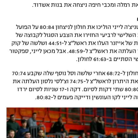
את רמלה ומכבי חיפה ניצחה את בנות אשדוד.
קריסמה פן, קנישה בל, אמילי ספקטור ובטניצ'ה לייני הוליכו את חולון לניצחון 80:84 על הפועל
ל חולון בין הרבע השלישי לרביעי החזירו את הצבע הסגול לקבוצה של
רועי אייזנברג. ברבע השלישי , חמש נקודות של אייזנר העלו את ראשל"צ ל-44:51 ושלשה של קוק
הקפיצה את ראשל"צ ל-46:54. צ'לסי נלסון העלתה את ראשל"צ ל-48:59. אבל מכאן לייני, ספקטור
ברבע האחרון אמילי ספקטור העלתה את חולון ל-68:72 אחרי שלשה וסל נוסף שלה שקבע 70:74
שש וחצי דקות לסיום. סידני קוק העבירה את היתרון לראשל"צ ל-74:75 וצ'לסי נלסון העלתה את
ראשל"צ ל-78:80. קריסמה פן השוותה ל-80:80 שתי דקות לסיום. דקה ו-17 שניות לסיום ירדו