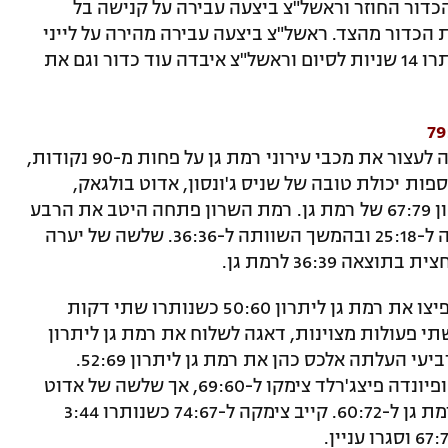
דור החוזר וראשל"צ ביצעה עבירה על קנישה בל
וציאה את הכדור מהצד. ראשל"צ ביצעה עבירה מהירה על לייני
ששוב דייקה פעמיים מהקו ל-80:84 כשנותרו 14 שניות לסיום וראשל"צ איבדה עוד כדור וגם את
הקבוצה של המאמנת נעמי קולודני הצליחה לעצור את מכבי עירוני רמת גן על פחות מ-90 נקודות,
ודות ו-4 שלשות, בתוספות יכולת טובה של שניס ג'ונסון, אדוט בולגאק,
אליסון הייטאוור ואלכס כהן הספיקו לניצחון 67:79 של רמת גן. רמת השרון פתחה היטב את הרבע
הראשון והוליכה 14:25. שניס ג'ונסון צימקה ל-25:18 ובהמשך השוותה ל-36:36. שלשה של יערה
 36:39 לרמת גן.
מכאן שלשות של טל לב ואדוט בולגאק הקפיצו את רמת גן ליתרון 50:60 כשנותרו שתי דקות
תי פעולות מצוינות, דאגה לשלוח את רמת גן ליתרון
52:64 עם פתיחת הרבע האחרון. ברבע הרביעי העלתה אלכס כהן את רמת גן ליתרון 52:69.
קאדיג'ה קייב צימקה ל-69:56. שהד עבוד ופיונדה פיצג'רלד צימקו ל-69:60, אך שלשה של אדוט
בולגאק החזירה את היתרון הדו ספרתי לרמת גן ל-60:72. קייב צימקה ל-74:67 כשנותרו 3:44