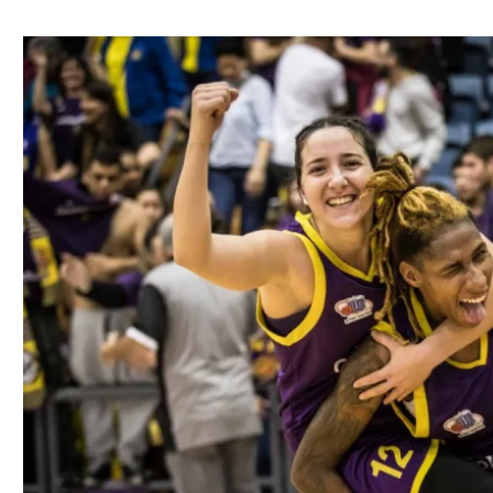
ל אביב
ליגה טורקית
תל אביב
ליגה סינית
חיפה
ליגה ברזילאית
באר שבע
ליגות נוספות
תניה
דה