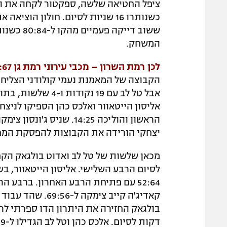
ציפל החטיאה שלשה, ספקטור לקחה את הכ
כשנותרו 16 שניות לסיום. חולון ה
המשחק.
לכן רמת השרון – מכבי עירוני רמת גן 79:67
אבל טל לב עם 19 נק
יצחקי הורידה את הקבוצות להפסקת המחצית בתוצאה
לסיום הרבע השלישי. אליסון הייטאוור, בש
דקות לסיום. אלכס כהן וטל לב הגדילו ל-67:79 וסגרו עניין.