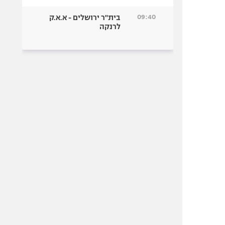
09:40
בית"ר ירושלים - א.א.ק
לרנקה