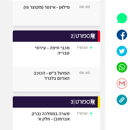
היאבקות WWE
08:00
מילאן - אינטר (מקוצר 15)
אופניים
ספורט מוטורי
כדורמים
פוטבול אמריקאי NFL
בייסבול MLB
עכשיו
מכבי חיפה - עירוני
טבריה
ספורט אתגרי
ואקסטרים
אומנויות לחימה
09:40
הפועל ב"ש - הכוכב
גיימינג E-Sports
האדום בלגרד
עכשיו
סערה בממלכה (ברק
אברמוב) - חלק א'