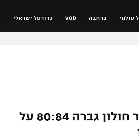
 עולמי
ברחבה
VOD
כדורסל ישראלי
ת
ל ישראלי
כדורגל עולמי
כדורסל ישראלי
על
ליגת האלופות
ליגת ווינר סל
אומית
ליגה אירופית
ליגה לאומית
וטו
ליגה אנגלית
כדורסל נשים
ים
ליגה גרמנית
מכבי תל אביב
מדינה
ליגה ספרדית
הפועל חולון
ישראל
ליגה איטלקית
הפועל ירושלים
בתום דרמה: אליצור חולון גברה 80:84 על
יפה
ליגה צרפתית
דני אבדיה
רושלים
ליגה הולנדית