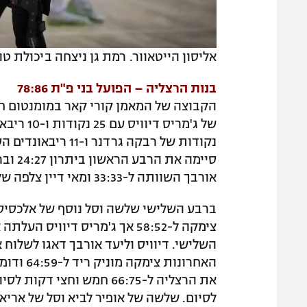
אליסון הייטאוור. רמת גן ניצחה ביכולת ט
בנות הרצליה – הפועל בני פ"ת 78:86
נקודות של רבקה גר
אורבך השוותה ל-33:33 ומאי דיין צלפה שלשה שקבעה את תוצאת המחצית 45:46 להרצליה.