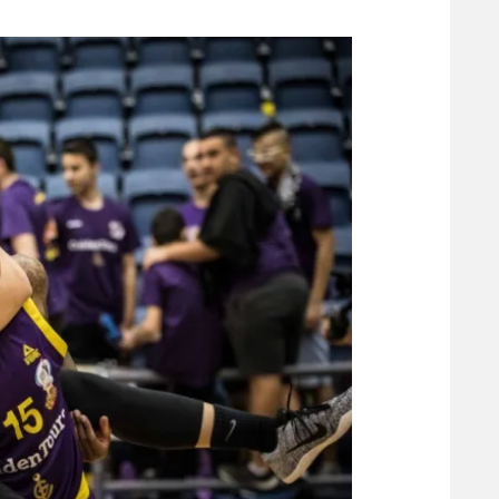
משתתפים וזוכים בפרסים
מכבי ת
הפועל 
תקנון משתתפים וזוכים בפרסים
הפועל 
תקנון עבור פעילות אלקטרה
הפועל 
תקנון עבור פעילות ספורט 1 – "מרלן"
מכבי נ
טניס
בני יהו
גיימינג E-Sports
תנאי שימוש
מדיניות פרטיות
תקנון פעילות ספורט 1
רשיון להקרנה פומבית לבית עסק
הצטרפות לחבילת הערוצים
לוח דרושים – ג'ובנט
תגיות