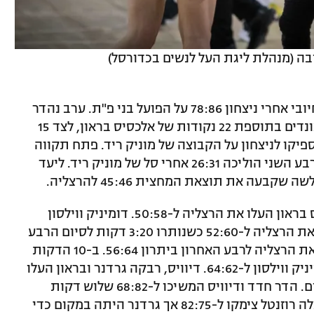
ובה (מנהלת ליגת העל לנשים בכדורסל)
הקבוצה של המאמן קורי קאר במומנטום חיובי אחרי ניצחון 78:86 על הפועל בני פ"ת. ערב נהדר
של ג'מריס דיוויס עם 25 נקודות ו-10 ריבאונדים בתוספת 22 נקודות של אלכסיס בראון, לצד 15
דנר ו-11 ריבאונדים הספיקו לניצחון על הקבוצה של מוניק ריד. פתח תקווה
סיימה את הרבע הראשון ביתרון 24:27 וברבע השני הוליכה 26:31 אחרי סל של מוניק ריד. ליעד
ברבע השלישי שלשה וסל נוסף של אלכסיס בראון העלו את הרצליה ל-50:58. דומיניק ווילסון
צימקה ל-58:52 אך ג'מריס דיוויס העלתה את הרצליה ל-52:60 כשנותרו 3:20 דקות לסיום הרבע
השלישי. דיוויס וליעד אורבך דאגו לשלוח את הרצליה לרבע האחרון ביתרון 56:64. ב-10 הדקות
האחרונות צימקה מוניק ריד ל-64:59 ודומיניק ווילסון ל-64:62. דיוויס, רבקה גרדנר ובראון העלו
את הרצליה ל-66:75 חמש וחצי דקות לסיום. הדר חדד ודיוויס המשיכו ל-68:82 שלוש דקות
לסיום. שלשה של אופיר לביא וסל של אריאלה רוזנטל צימקו ל-82:75 אך גרדנר היתה במקום כדי