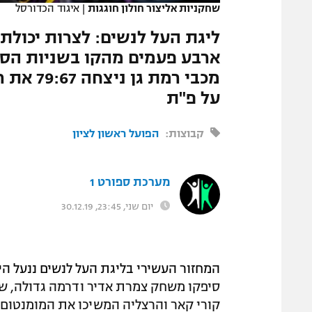
שחקניות אליצור חולון חוגגות
|
איגוד הכדורסל
המגזין
ליגת העל לנשים: לצרות יכולת 
ארבע פעמים מהקו בשניות הסיו
מכבי רמת
על פ"ת
קבוצות:
הפועל ראשון לציון
מערכת ספורט 1
יום שני, 23:45, 30.12.19
המחזור העשירי בליגת העל לנשים ננעל היו
סיפקו משחק צמרת אדיר ודרמה גדולה, שה
קורי קאר והרצליה המשיכו את המומנטום ה