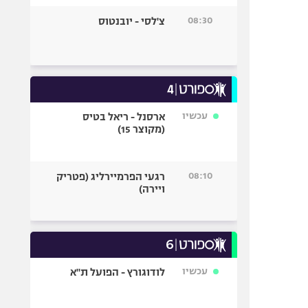
08:30
צ'לסי - יובנטוס
עכשיו
ארסנל - ריאל בטיס
(מקוצר 15)
08:10
רגעי הפרמיירליג (פטריק
ויירה)
עכשיו
לודוגורץ - הפועל ת"א